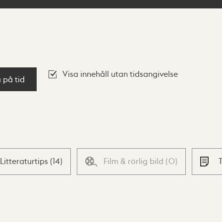
Visa innehåll utan tidsangivelse
a på tid
Litteraturtips
(
14
)
Film & rörlig bild
(
0
)