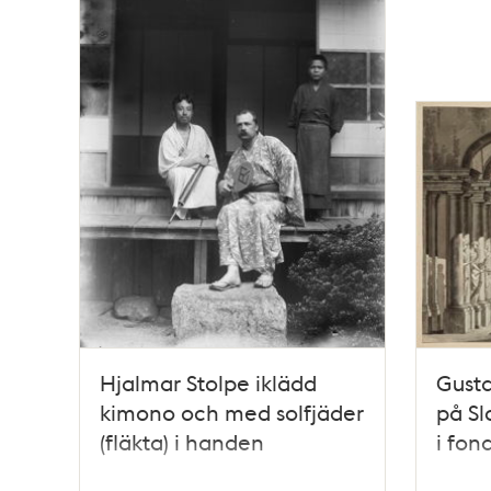
Hjalmar Stolpe iklädd
Gusta
kimono och med solfjäder
på S
(fläkta) i handen
i fon