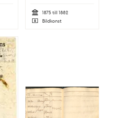
:
or
1875 till 1882
Tid
Bildkonst
Typ