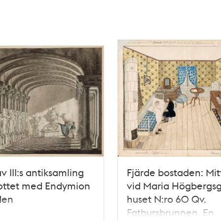
v III:s antiksamling
Fjärde bostaden: Mit
lottet med Endymion
vid Maria Högbergsg
den
huset N:ro 60 Qv.
Fatbursbrunnen. En