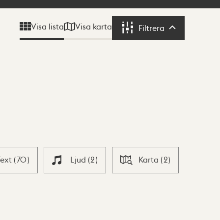
Visa karta
Visa lista
Filtrera
Filtrera
Text
(
70
)
Ljud
(
2
)
Karta
(
2
)