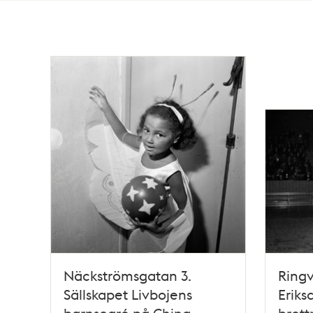
Totalt
153
träffar
Näckströmsgatan 3.
Ring
Sällskapet Livbojens
Eriks