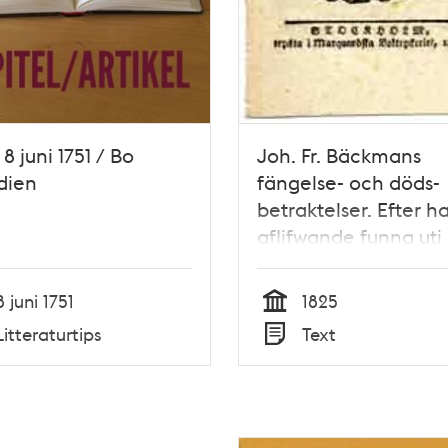
8 juni 1751 / Bo
Joh. Fr. Bäckmans
dien
fängelse- och döds-
betraktelser. Efter h
aflifwande funna uti
bröstficka.
8 juni 1751
1825
Tid
Litteraturtips
Text
Typ