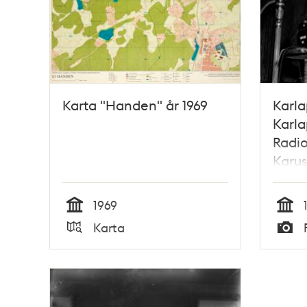
Karta "Handen" år 1969
Karla
Karla
Radi
Karus
Lenna
vänst
1969
Knut
Tid
Tid
Karta
okän
Typ
Typ
i ha