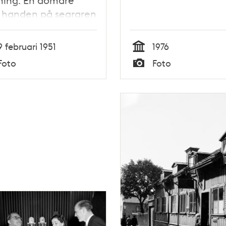
ning. En domare
 handen på segraren
9 februari 1951
1976
Tid
Foto
Foto
Typ