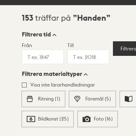
153
Handen
träffar på
Sökresultat
Filtrera tid
Från
Till
Visningsläge
Filtrer
Filtrera materialtyper
Lista
Karta
Visa inte lärarhandledningar
Ritning
(
1
)
Föremål
(
5
)
Bildkonst
(
25
)
Foto
(
16
)