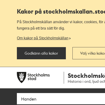
Kakor på stockholmskallan
.st
På Stockholmskällan använder vi kakor, cookies, för a
fungera på ett bra sätt för dig.
Om kakor på Stockholmskällan
Godkänn alla kakor
Välj vilka kak
Till
Till
Stockholmsk
navigationen
huvudinnehållet
Historia i ord, ljud oc
Sök
Fritextsök