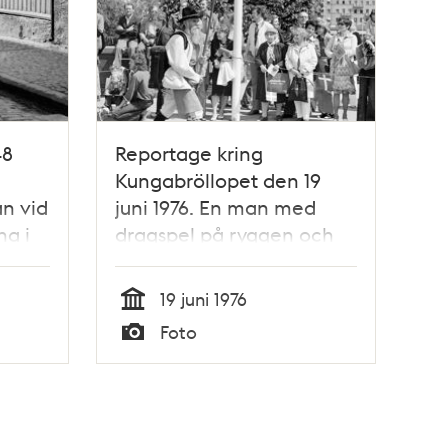
48
Reportage kring
Kungabröllopet den 19
n vid
juni 1976. En man med
na i
dragspel på ryggen och
kv.
skylten ""Mora Kompani""
tågar över Norrbro.
19 juni 1976
Åskådare, en del med
Tid
Foto
svenska flaggan i handen,
Typ
står längs broräcket