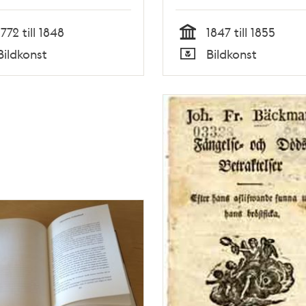
trappa upp. Personer
Undertecknad. Doct
1772 till 1848
1847 till 1855
Levin.
Tid
Bildkonst
Bildkonst
Typ