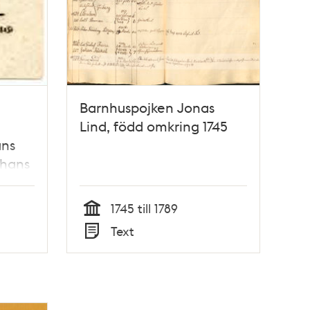
Barnhuspojken Jonas
Lind, född omkring 1745
ans
 hans
1745 till 1789
Tid
Text
Typ