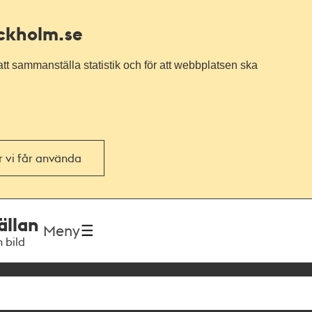
ockholm.se
tt sammanställa statistik och för att webbplatsen ska
or vi får använda
ällan
Meny
h bild