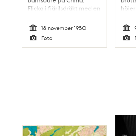
barnsoaré på China.
brott
Flicka i fjärilsdräkt med en
höjer
boll i handen
18 november 1950
Tid
Tid
Foto
Typ
Typ