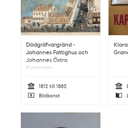
Dödgräfvargränd -
Klara 
Johannes Fattighus och
Gran
Johannes Östra
Kyrkogata
1812 till 1882
Tid
Tid
Bildkonst
Typ
Typ