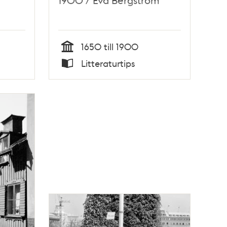
1900 / Eva Bergström
1650 till 1900
Tid
Litteraturtips
Typ