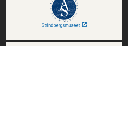
Strindbergsmuseet
Thielska Galleriet