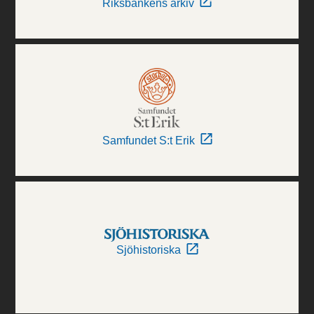
Riksbankens arkiv
Samfundet S:t Erik
Sjöhistoriska