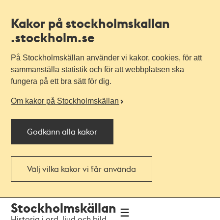
Kakor på stockholmskallan
.stockholm.se
På Stockholmskällan använder vi kakor, cookies, för att
sammanställa statistik och för att webbplatsen ska
fungera på ett bra sätt för dig.
Om kakor på Stockholmskällan
Godkänn alla kakor
Välj vilka kakor vi får använda
Till
Till
Stockholmskällan
navigationen
huvudinnehållet
Historia i ord, ljud och bild