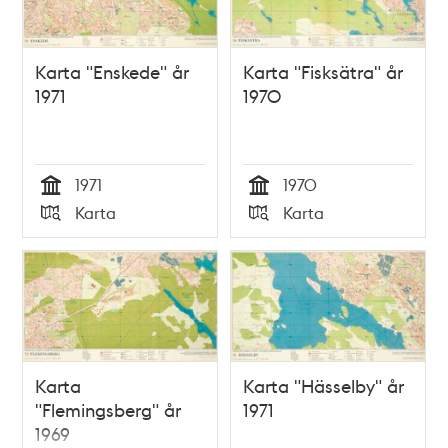
Karta "Enskede" år
Karta "Fisksätra" år
1971
1970
1971
1970
Tid
Tid
Karta
Karta
Typ
Typ
Karta
Karta "Hässelby" år
"Flemingsberg" år
1971
1969