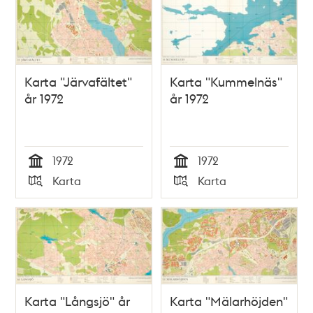
Karta "Järvafältet"
Karta "Kummelnäs"
år 1972
år 1972
1972
1972
Tid
Tid
Karta
Karta
Typ
Typ
Karta "Långsjö" år
Karta "Mälarhöjden"