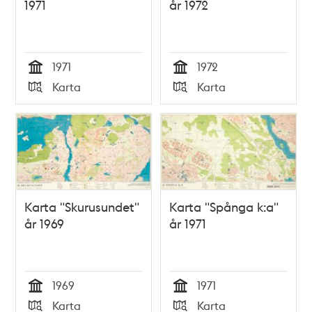
1971
år 1972
1971
1972
Tid
Tid
Karta
Karta
Typ
Typ
Karta "Skurusundet"
Karta "Spånga k:a"
år 1969
år 1971
1969
1971
Tid
Tid
Karta
Karta