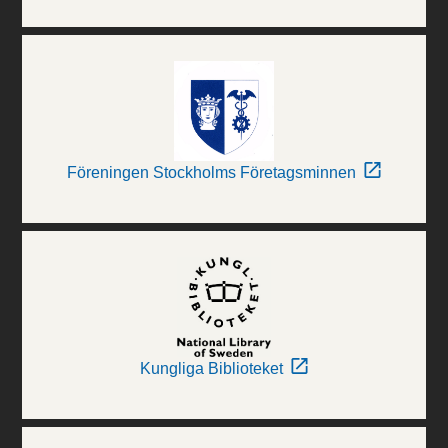
Föreningen Stockholms Företagsminnen
Kungliga Biblioteket