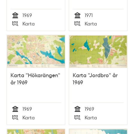
1969
1971
Tid
Tid
Karta
Karta
Typ
Typ
Karta "Hökarängen"
Karta "Jordbro" år
år 1969
1969
1969
1969
Tid
Tid
Karta
Karta
Typ
Typ