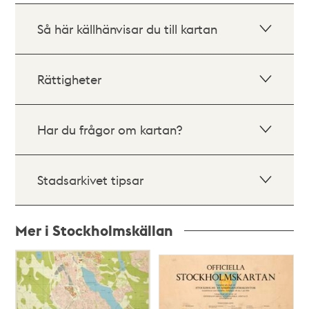
Så här källhänvisar du till kartan
Rättigheter
Har du frågor om kartan?
Stadsarkivet tipsar
Mer i Stockholmskällan
Relaterade
poster
och
teman