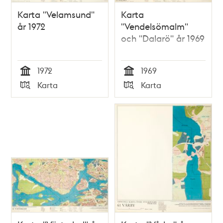
Karta "Velamsund"
Karta
år 1972
"Vendelsömalm"
och "Dalarö" år 1969
1972
1969
Tid
Tid
Karta
Karta
Typ
Typ