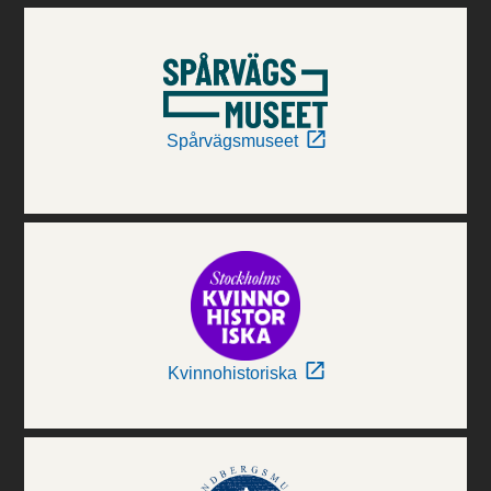
Spårvägsmuseet
Kvinnohistoriska