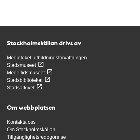
Kontakt
Stockholmskällan
Stockholmskällan drivs av
Medioteket, utbildningsförvaltningen
Stadsmuseet
Medeltidsmuseet
Stadsbiblioteket
Stadsarkivet
Om webbplatsen
Kontakta oss
Om Stockholmskällan
Tillgänglighetsredogörelse