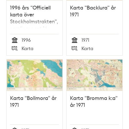
1996 års "Officiell
Karta "Backlura" år
karta över
1971
Stockholmstrakten",
samlingspost 16
blad
1996
1971
Tid
Tid
Karta
Karta
Typ
Typ
Karta "Bollmora" år
Karta "Bromma k:a"
1971
år 1971