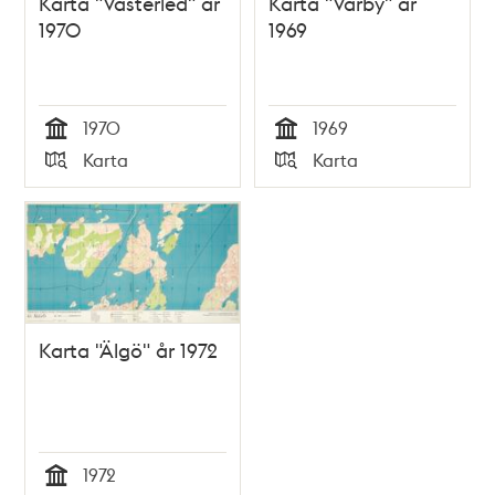
Karta "Västerled" år
Karta "Vårby" år
1970
1969
1970
1969
Tid
Tid
Karta
Karta
Typ
Typ
Karta "Älgö" år 1972
1972