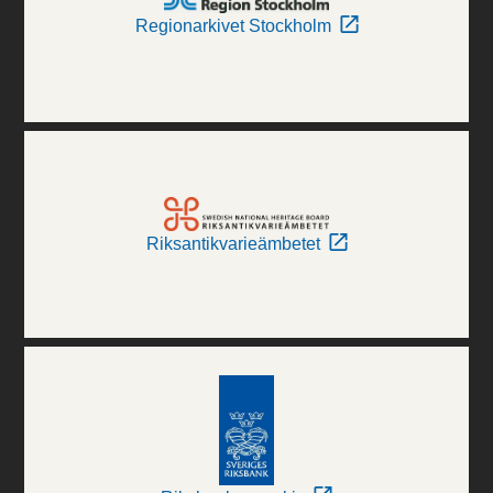
Regionarkivet Stockholm
Riksantikvarieämbetet