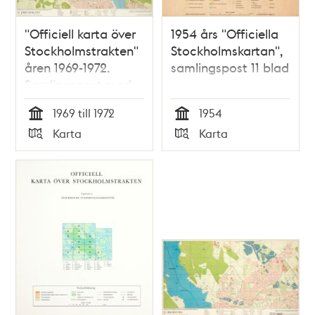
"Officiell karta över
1954 års "Officiella
Stockholmstrakten"
Stockholmskartan",
åren 1969-1972.
samlingspost 11 blad
Samlingspost med
25 kartblad
1969 till 1972
1954
Tid
Tid
Karta
Karta
Typ
Typ