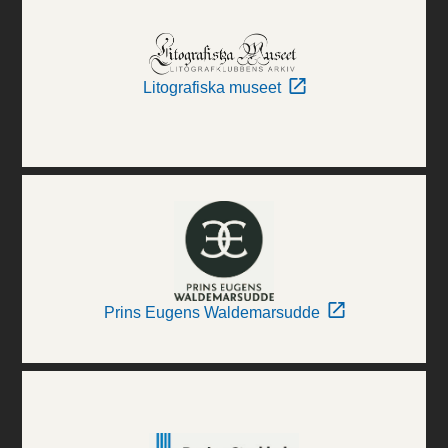
Litografiska museet
Prins Eugens Waldemarsudde