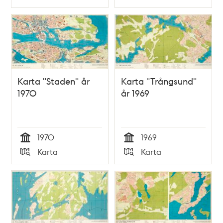
Typ
Typ
Karta "Staden" år
Karta "Trångsund"
1970
år 1969
1970
1969
Tid
Tid
Karta
Karta
Typ
Typ