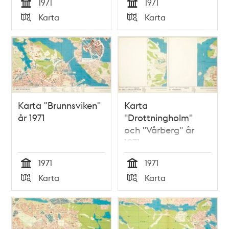
1971
1971
Tid
Tid
Karta
Karta
Typ
Typ
Karta "Brunnsviken"
Karta
år 1971
"Drottningholm"
och "Vårberg" år
1971
1971
1971
Tid
Tid
Karta
Karta
Typ
Typ