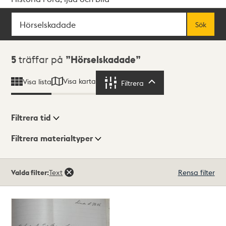
Sök
Fritextsök
Sök
Sökresultat
5
träffar på
Hörselskadade
Visa karta
Visa lista
Filtrera
Filtrera
Filtrera tid
Filtrera materialtyper
Visningsläge
Totalt
Valda filter:
Text
Rensa filter
5
träffar
Lista
Karta