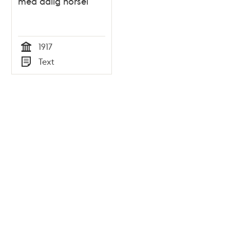
med dålig hörsel
1917
Tid
Text
Typ