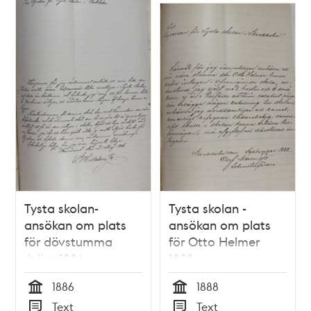
Tysta skolan-
Tysta skolan -
ansökan om plats
ansökan om plats
för dövstumma
för Otto Helmer
Julius 1886
1888
1886
1888
Tid
Tid
Text
Text