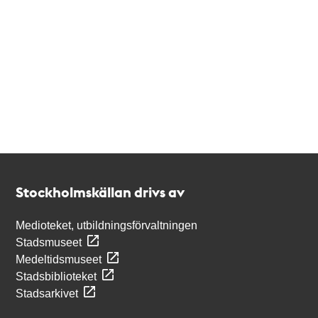
Kontakt
Stockholmskällan
Stockholmskällan drivs av
Medioteket, utbildningsförvaltningen
Stadsmuseet
Medeltidsmuseet
Stadsbiblioteket
Stadsarkivet