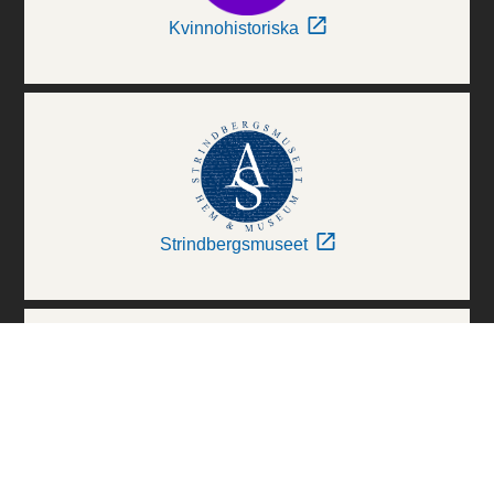
Kvinnohistoriska
Strindbergsmuseet
Thielska Galleriet