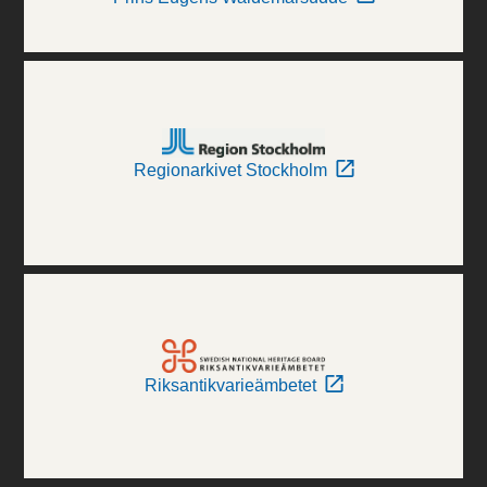
Regionarkivet Stockholm
Riksantikvarieämbetet