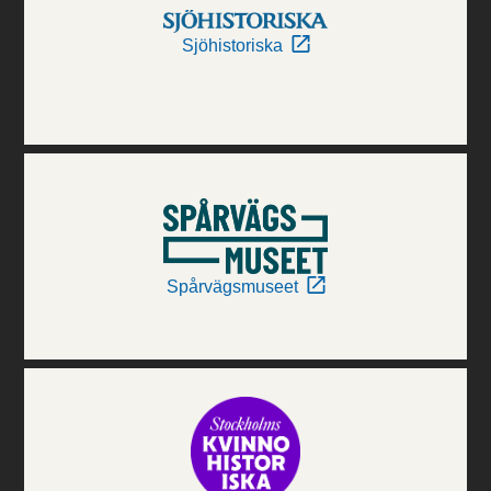
Sjöhistoriska
Spårvägsmuseet