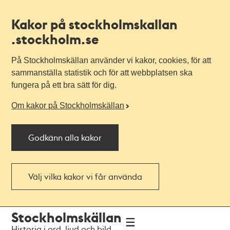
Kakor på stockholmskallan
.stockholm.se
På Stockholmskällan använder vi kakor, cookies, för att
sammanställa statistik och för att webbplatsen ska
fungera på ett bra sätt för dig.
Om kakor på Stockholmskällan
Godkänn alla kakor
Välj vilka kakor vi får använda
Till
Till
Stockholmskällan
navigationen
huvudinnehållet
Historia i ord, ljud och bild