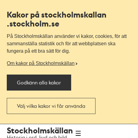
Kakor på stockholmskallan
.stockholm.se
På Stockholmskällan använder vi kakor, cookies, för att
sammanställa statistik och för att webbplatsen ska
fungera på ett bra sätt för dig.
Om kakor på Stockholmskällan
Godkänn alla kakor
Välj vilka kakor vi får använda
Till
Till
Stockholmskällan
navigationen
huvudinnehållet
Historia i ord, ljud och bild