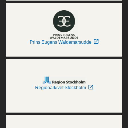
Prins Eugens Waldemarsudde
Regionarkivet Stockholm