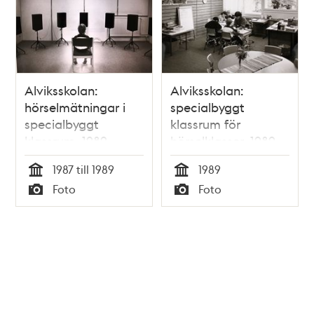
Alviksskolan:
Alviksskolan:
hörselmätningar i
specialbyggt
specialbyggt
klassrum för
klassrum, 1989
hörselklasser, 1989
1987 till 1989
1989
Tid
Tid
Foto
Foto
Typ
Typ