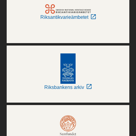
Riksantikvarieämbetet
Riksbankens arkiv