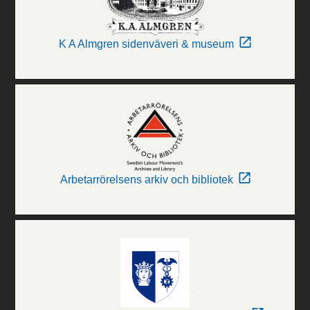
K A Almgren sidenväveri & museum
Arbetarrörelsens arkiv och bibliotek