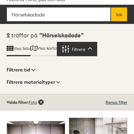
Sök
Fritextsök
Sök
Sökresultat
2
träffar på
Hörselskadade
Visa karta
Visa lista
Filtrera
Filtrera
Filtrera tid
Filtrera materialtyper
Visningsläge
Totalt
Valda filter:
Foto
Rensa filter
2
träffar
Lista
Karta