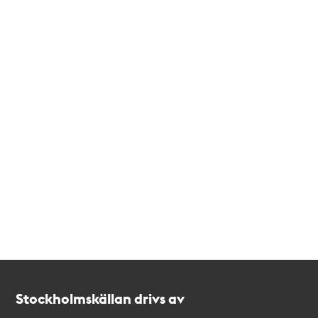
Kontakt
Stockholmskällan
Stockholmskällan drivs av