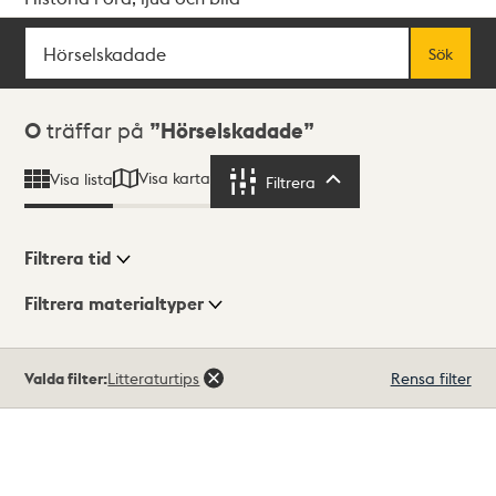
Sök
Fritextsök
Sök
Sökresultat
0
träffar på
Hörselskadade
Visa karta
Visa lista
Filtrera
Filtrera
Filtrera tid
Filtrera materialtyper
Visningsläge
Totalt
Valda filter:
Litteraturtips
Rensa filter
0
träffar
Lista
Karta