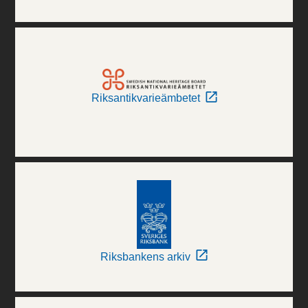
Riksantikvarieämbetet
Riksbankens arkiv