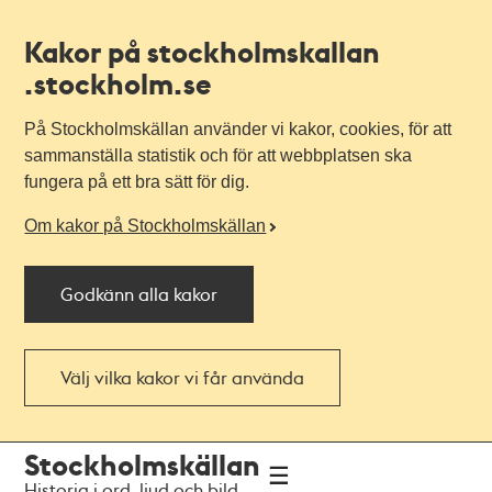
Kakor på stockholmskallan
.stockholm.se
På Stockholmskällan använder vi kakor, cookies, för att
sammanställa statistik och för att webbplatsen ska
fungera på ett bra sätt för dig.
Om kakor på Stockholmskällan
Godkänn alla kakor
Välj vilka kakor vi får använda
Till
Till
Stockholmskällan
navigationen
huvudinnehållet
Historia i ord, ljud och bild