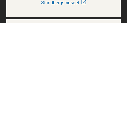
Strindbergsmuseet
Thielska Galleriet
Världskulturmuseerna