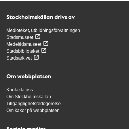
Kontakt
Stockholmskällan
Stockholmskällan drivs av
Medioteket, utbildningsförvaltningen
Stadsmuseet
Medeltidsmuseet
Stadsbiblioteket
Stadsarkivet
Om webbplatsen
Kontakta oss
Om Stockholmskällan
Tillgänglighetsredogörelse
Om kakor på webbplatsen
Sociala medier