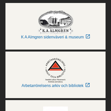
K A Almgren sidenväveri & museum
Arbetarrörelsens arkiv och bibliotek