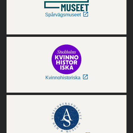
Spårvägsmuseet
Kvinnohistoriska