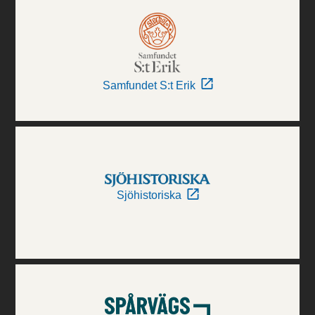
Samfundet S:t Erik
Sjöhistoriska