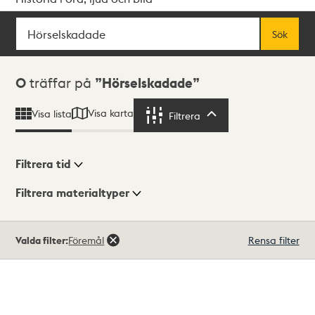
Sök
Fritextsök
Sök
Sökresultat
0
träffar på
Hörselskadade
Visa karta
Visa lista
Filtrera
Filtrera
Filtrera tid
Filtrera materialtyper
Visningsläge
Totalt
Valda filter:
Föremål
Rensa filter
0
träffar
Lista
Karta