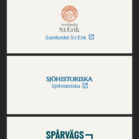
Samfundet S:t Erik
Sjöhistoriska