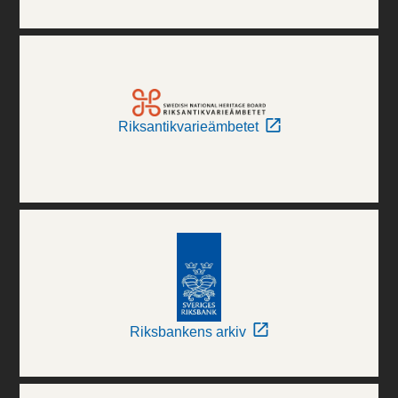
Riksantikvarieämbetet
Riksbankens arkiv