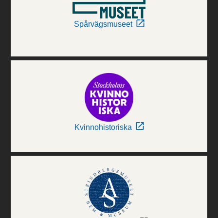
Spårvägsmuseet
Kvinnohistoriska