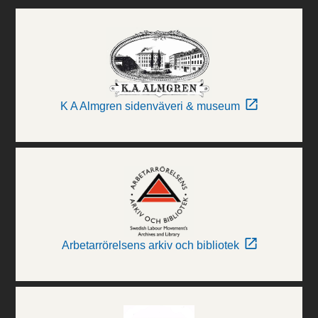
K A Almgren sidenväveri & museum
Arbetarrörelsens arkiv och bibliotek