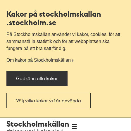
Kakor på stockholmskallan
.stockholm.se
På Stockholmskällan använder vi kakor, cookies, för att
sammanställa statistik och för att webbplatsen ska
fungera på ett bra sätt för dig.
Om kakor på Stockholmskällan
Godkänn alla kakor
Välj vilka kakor vi får använda
Till
Till
Stockholmskällan
navigationen
huvudinnehållet
Historia i ord, ljud och bild