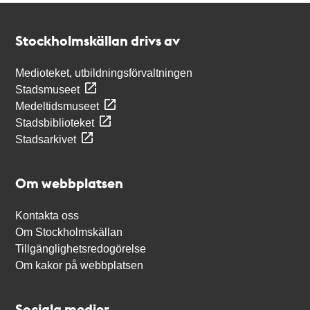
Kontakt
Stockholmskällan
Stockholmskällan drivs av
Medioteket, utbildningsförvaltningen
Stadsmuseet
Medeltidsmuseet
Stadsbiblioteket
Stadsarkivet
Om webbplatsen
Kontakta oss
Om Stockholmskällan
Tillgänglighetsredogörelse
Om kakor på webbplatsen
Sociala medier