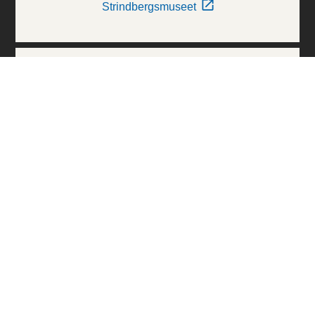
Strindbergsmuseet
Thielska Galleriet
Världskulturmuseerna