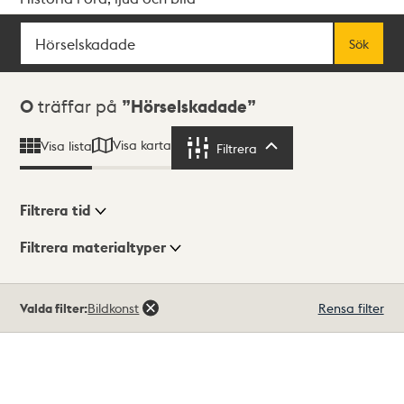
Sök
Fritextsök
Sök
Sökresultat
0
träffar på
Hörselskadade
Visa karta
Visa lista
Filtrera
Filtrera
Filtrera tid
Filtrera materialtyper
Visningsläge
Totalt
Valda filter:
Bildkonst
Rensa filter
0
träffar
Lista
Karta