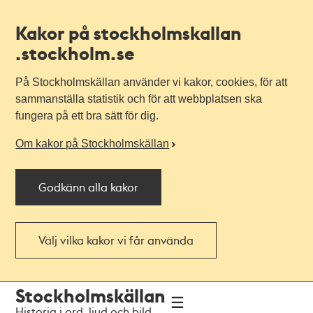
Kakor på stockholmskallan
.stockholm.se
På Stockholmskällan använder vi kakor, cookies, för att
sammanställa statistik och för att webbplatsen ska
fungera på ett bra sätt för dig.
Om kakor på Stockholmskällan
Godkänn alla kakor
Välj vilka kakor vi får använda
Till
Till
Stockholmskällan
navigationen
huvudinnehållet
Historia i ord, ljud och bild