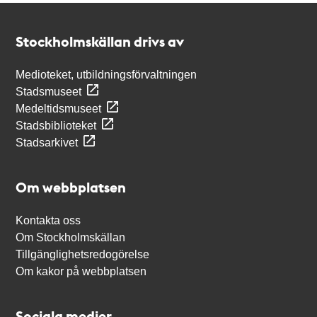
Kontakt
Stockholmskällan
Stockholmskällan drivs av
Medioteket, utbildningsförvaltningen
Stadsmuseet
Medeltidsmuseet
Stadsbiblioteket
Stadsarkivet
Om webbplatsen
Kontakta oss
Om Stockholmskällan
Tillgänglighetsredogörelse
Om kakor på webbplatsen
Sociala medier