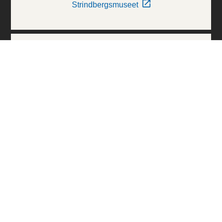
Strindbergsmuseet
Thielska Galleriet
Världskulturmuseerna