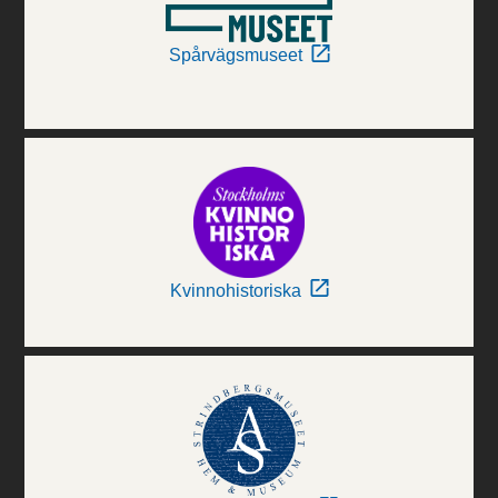
Spårvägsmuseet
Kvinnohistoriska