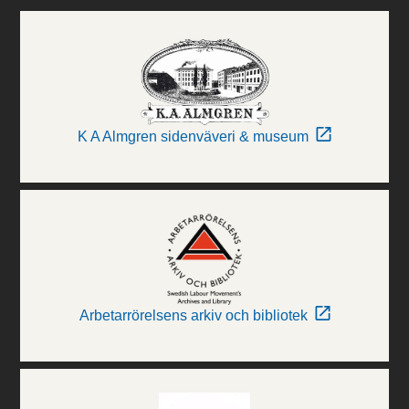
K A Almgren sidenväveri & museum
Arbetarrörelsens arkiv och bibliotek