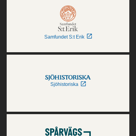
Samfundet S:t Erik
Sjöhistoriska