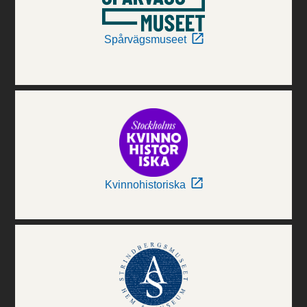
Spårvägsmuseet
Kvinnohistoriska