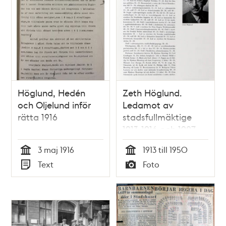
Höglund, Hedén
Zeth Höglund.
och Oljelund inför
Ledamot av
rätta 1916
stadsfullmäktige
1913-1916 och 1927-
1950.
3 maj 1916
1913 till 1950
Finansborgarråd
Tid
Tid
Text
Foto
1940-1950
Typ
Typ