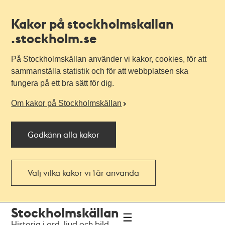
Kakor på stockholmskallan
.stockholm.se
På Stockholmskällan använder vi kakor, cookies, för att
sammanställa statistik och för att webbplatsen ska
fungera på ett bra sätt för dig.
Om kakor på Stockholmskällan
Godkänn alla kakor
Välj vilka kakor vi får använda
Till
Till
Stockholmskällan
navigationen
huvudinnehållet
Historia i ord, ljud och bild