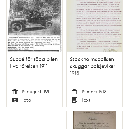
Succé för röda bilen
Stockholmspolisen
i valrörelsen 1911
skuggar bolsjeviker
1918
12 augusti 1911
12 mars 1918
Tid
Tid
Foto
Text
Typ
Typ