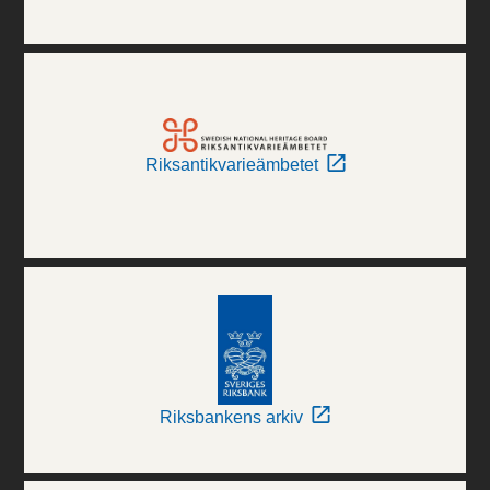
Riksantikvarieämbetet
Riksbankens arkiv