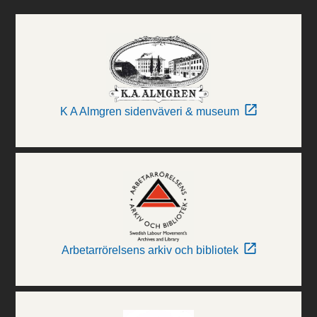
K A Almgren sidenväveri & museum
Arbetarrörelsens arkiv och bibliotek