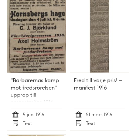
"Barbarernas kamp
Fred till varje pris! –
mot fredsrörelsen" -
manifest 1916
upprop till
protestmöte 1916
5 juni 1916
21 mars 1916
Tid
Tid
Text
Text
Typ
Typ