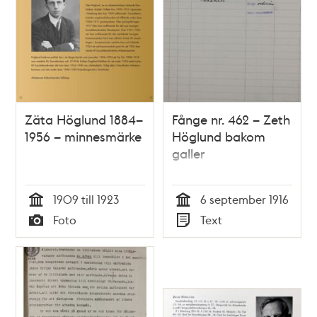
Zäta Höglund 1884–
Fånge nr. 462 – Zeth
1956 – minnesmärke
Höglund bakom
galler
1909 till 1923
6 september 1916
Tid
Tid
Foto
Text
Typ
Typ