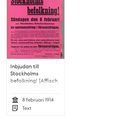
Inbjudan till
Stockholms
befolkning! [Affisch
om
motdemonstration
8 februari 1914
till Bondetåget 1914]
Tid
Text
Typ