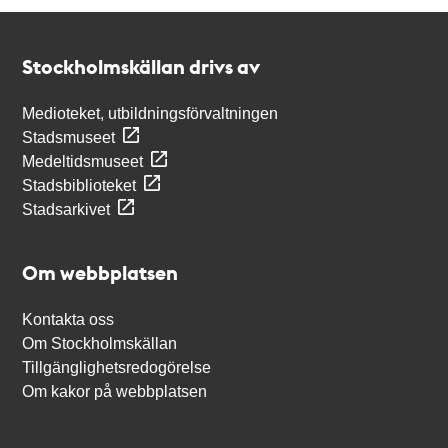
Kontakt
Stockholmskällan
Stockholmskällan drivs av
Medioteket, utbildningsförvaltningen
Stadsmuseet
Medeltidsmuseet
Stadsbiblioteket
Stadsarkivet
Om webbplatsen
Kontakta oss
Om Stockholmskällan
Tillgänglighetsredogörelse
Om kakor på webbplatsen