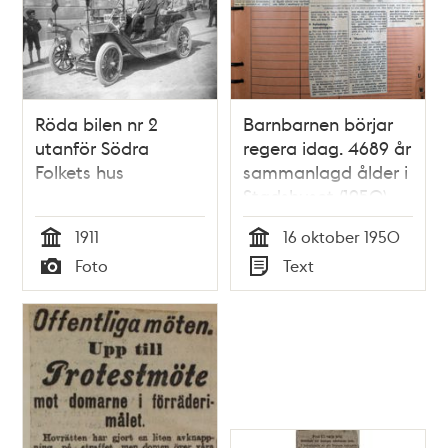
Röda bilen nr 2
Barnbarnen börjar
utanför Södra
regera idag. 4689 år
Folkets hus
sammanlagd ålder i
Stadshuset (1950).
1911
16 oktober 1950
Tid
Tid
Foto
Text
Typ
Typ