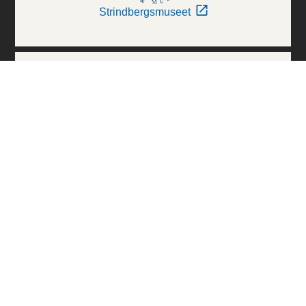
Strindbergsmuseet
Thielska Galleriet
Världskulturmuseerna