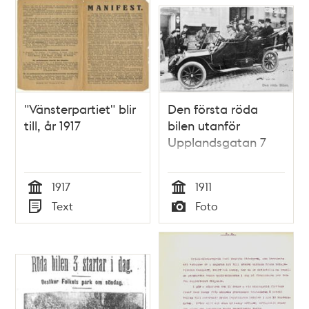
"Vänsterpartiet" blir
Den första röda
till, år 1917
bilen utanför
Upplandsgatan 7
1917
1911
Tid
Tid
Text
Foto
Typ
Typ