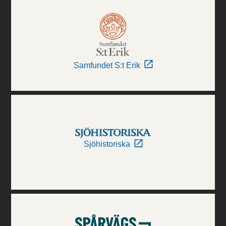
Samfundet S:t Erik
Sjöhistoriska