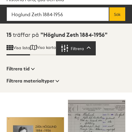
Sök
Fritextsök
Sök
Sökresultat
15
träffar på
Höglund Zeth 1884-1956
Visa karta
Visa lista
Filtrera
Filtrera
Filtrera tid
Filtrera materialtyper
Visningsläge
Totalt
15
träffar
Lista
Karta