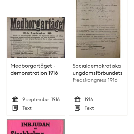
Medborgartåget -
Socialdemokratiska
demonstration 1916
ungdomsförbundets
fredskongress 1916
9 september 1916
1916
Tid
Tid
Text
Text
Typ
Typ