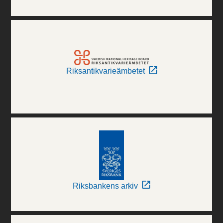
Riksantikvarieämbetet
Riksbankens arkiv