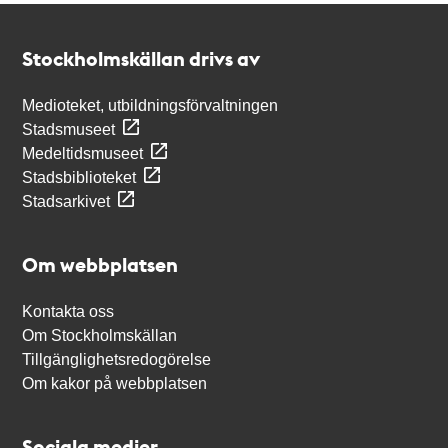
Kontakt
Stockholmskällan
Stockholmskällan drivs av
Medioteket, utbildningsförvaltningen
Stadsmuseet
Medeltidsmuseet
Stadsbiblioteket
Stadsarkivet
Om webbplatsen
Kontakta oss
Om Stockholmskällan
Tillgänglighetsredogörelse
Om kakor på webbplatsen
Sociala medier