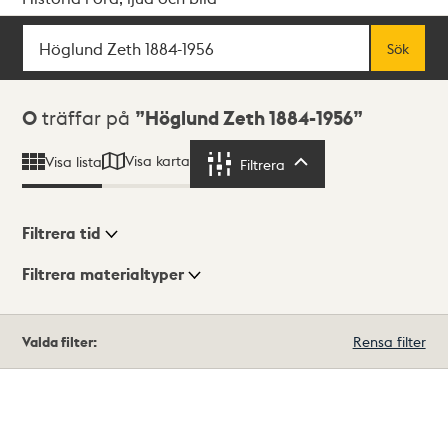
Sök
Fritextsök
Sök
Sökresultat
0
träffar på
Höglund Zeth 1884-1956
Visa karta
Visa lista
Filtrera
Filtrera
Filtrera tid
Filtrera materialtyper
Visningsläge
Totalt
Valda filter:
Rensa filter
0
träffar
Lista
Karta