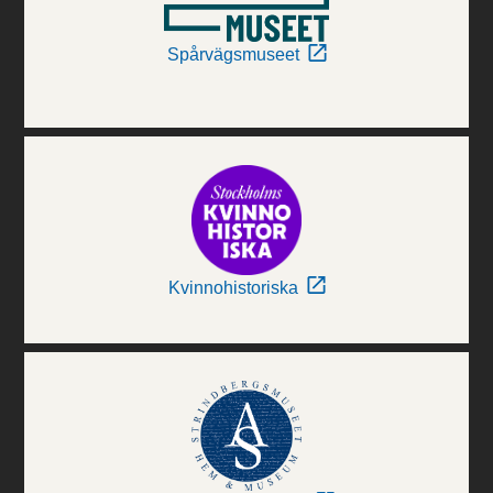
Spårvägsmuseet
Kvinnohistoriska