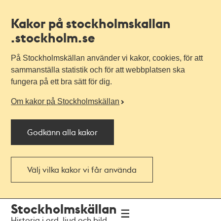
Kakor på stockholmskallan
.stockholm.se
På Stockholmskällan använder vi kakor, cookies, för att
sammanställa statistik och för att webbplatsen ska
fungera på ett bra sätt för dig.
Om kakor på Stockholmskällan
Godkänn alla kakor
Välj vilka kakor vi får använda
Till
Till
Stockholmskällan
navigationen
huvudinnehållet
Historia i ord, ljud och bild