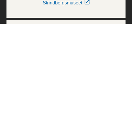
Strindbergsmuseet
Thielska Galleriet
Världskulturmuseerna