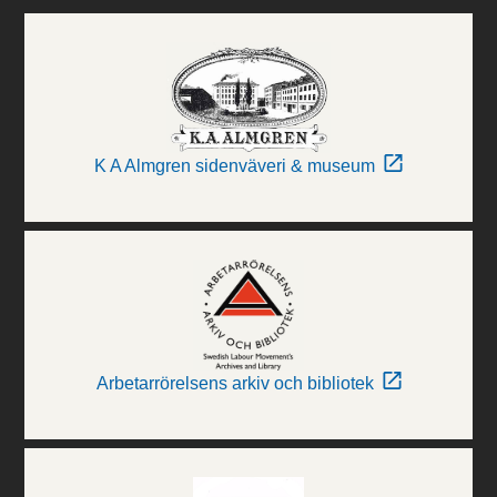
K A Almgren sidenväveri & museum
Arbetarrörelsens arkiv och bibliotek