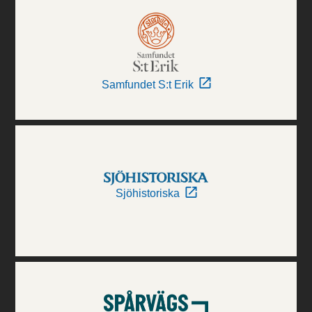
Samfundet S:t Erik
Sjöhistoriska