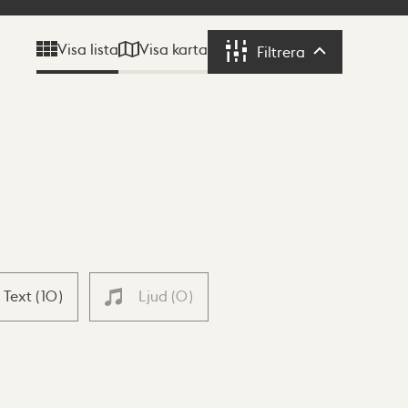
Visa karta
Visa lista
Filtrera
Filtrera
Text
(
10
)
Ljud
(
0
)