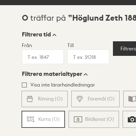
0
Höglund Zeth 18
träffar på
Sökresultat
Filtrera tid
Från
Till
Visningsläge
Filtrer
Filtrera materialtyper
Lista
Karta
Visa inte lärarhandledningar
Ritning
(
0
)
Föremål
(
0
)
Karta
(
0
)
Bildkonst
(
0
)