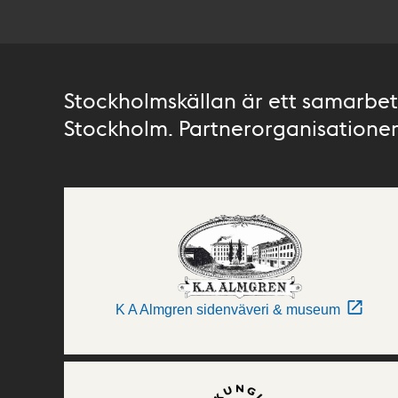
Stockholmskällan är ett samarbete
Stockholm. Partnerorganisationer 
K A Almgren sidenväveri & museum