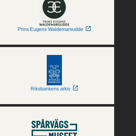
Prins Eugens Waldemarsudde
Riksbankens arkiv