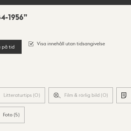
84-1956
Visa innehåll utan tidsangivelse
a på tid
Litteraturtips
(
0
)
Film & rörlig bild
(
0
)
Foto
(
5
)