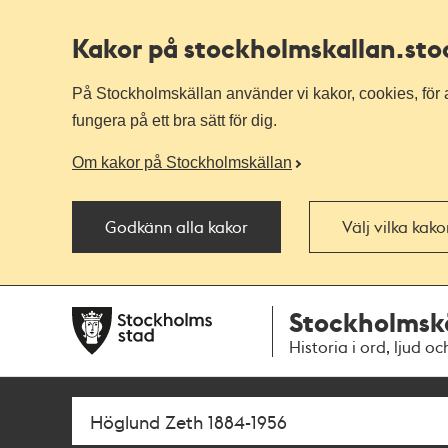
Kakor på stockholmskallan
.st
På Stockholmskällan använder vi kakor, cookies, för a
fungera på ett bra sätt för dig.
Om kakor på Stockholmskällan
Godkänn alla kakor
Välj vilka kak
Till
Till
Stockholmsk
navigationen
huvudinnehållet
Historia i ord, ljud oc
Sök
Fritextsök