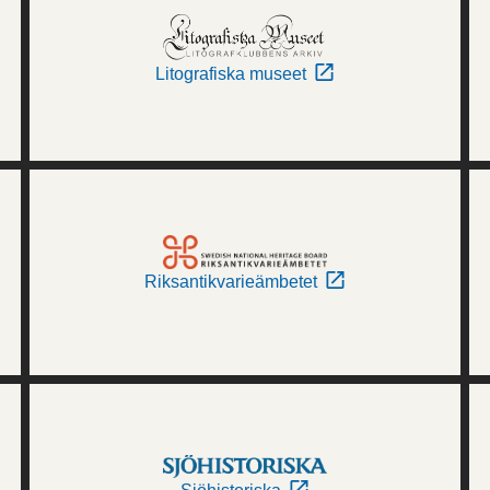
Litografiska museet
Riksantikvarieämbetet