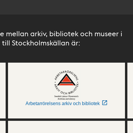
 mellan arkiv, bibliotek och museer i
till Stockholmskällan är:
Arbetarrörelsens arkiv och bibliotek