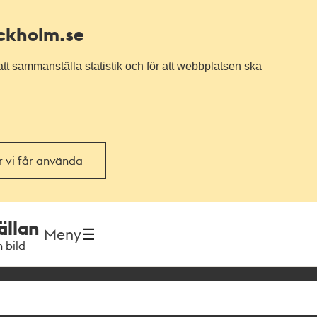
ockholm.se
tt sammanställa statistik och för att webbplatsen ska
or vi får använda
ällan
Meny
h bild