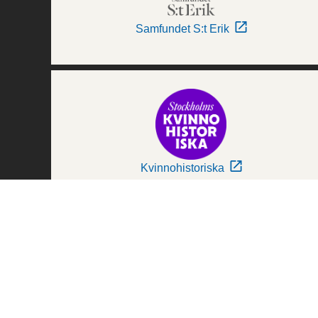
Samfundet S:t Erik
Kvinnohistoriska
Världskulturmuseerna