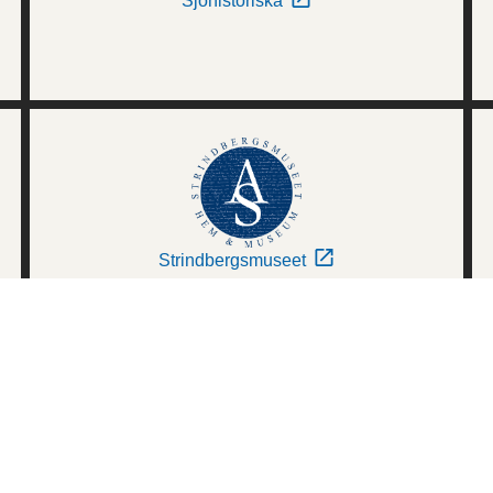
Sjöhistoriska
Strindbergsmuseet