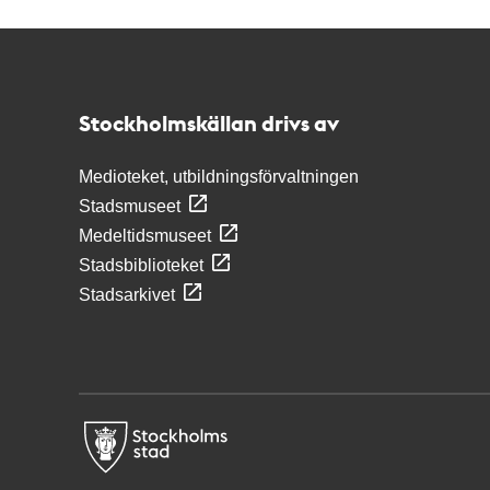
Kontakt
Stockholmskällan
Stockholmskällan drivs av
Medioteket, utbildningsförvaltningen
Stadsmuseet
Medeltidsmuseet
Stadsbiblioteket
Stadsarkivet