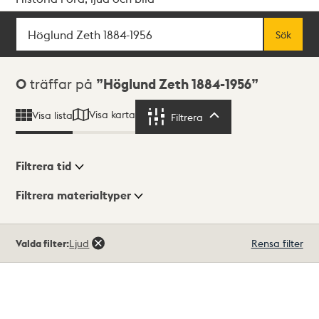
Sök
Fritextsök
Sök
Sökresultat
0
träffar på
Höglund Zeth 1884-1956
Visa karta
Visa lista
Filtrera
Filtrera
Filtrera tid
Filtrera materialtyper
Visningsläge
Totalt
Valda filter:
Ljud
Rensa filter
0
träffar
Lista
Karta