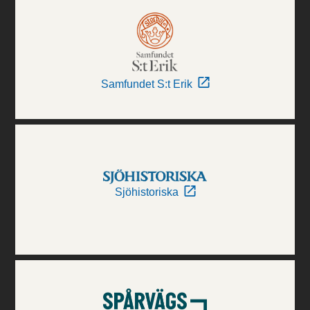
Samfundet S:t Erik
Sjöhistoriska