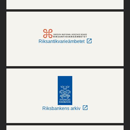
Riksantikvarieämbetet
Riksbankens arkiv