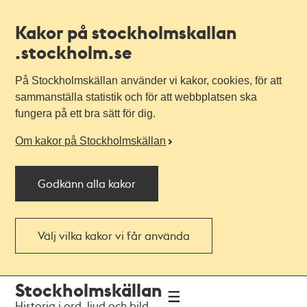
Kakor på stockholmskallan
.stockholm.se
På Stockholmskällan använder vi kakor, cookies, för att
sammanställa statistik och för att webbplatsen ska
fungera på ett bra sätt för dig.
Om kakor på Stockholmskällan
Godkänn alla kakor
Välj vilka kakor vi får använda
Till
Till
Stockholmskällan
navigationen
huvudinnehållet
Historia i ord, ljud och bild