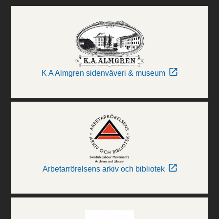
K A Almgren sidenväveri & museum
Arbetarrörelsens arkiv och bibliotek