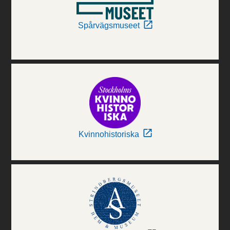
Spårvägsmuseet
Kvinnohistoriska