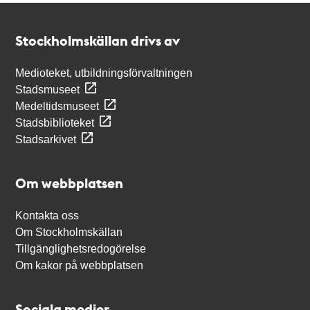
Kontakt
Stockholmskällan
Stockholmskällan drivs av
Medioteket, utbildningsförvaltningen
Stadsmuseet
Medeltidsmuseet
Stadsbiblioteket
Stadsarkivet
Om webbplatsen
Kontakta oss
Om Stockholmskällan
Tillgänglighetsredogörelse
Om kakor på webbplatsen
Sociala medier