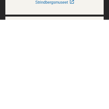
Strindbergsmuseet
Thielska Galleriet
Världskulturmuseerna