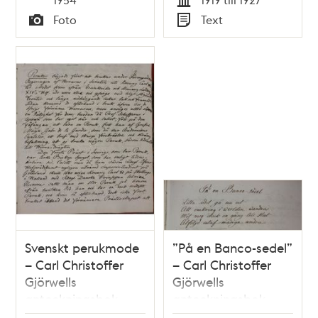
västra
Tid
Foto
Text
tunnelbanan."
Typ
Typ
Svenskt perukmode
”På en Banco-sedel”
– Carl Christoffer
– Carl Christoffer
Gjörwells
Gjörwells
anteckningsbok
anteckningsbok
1824
1824