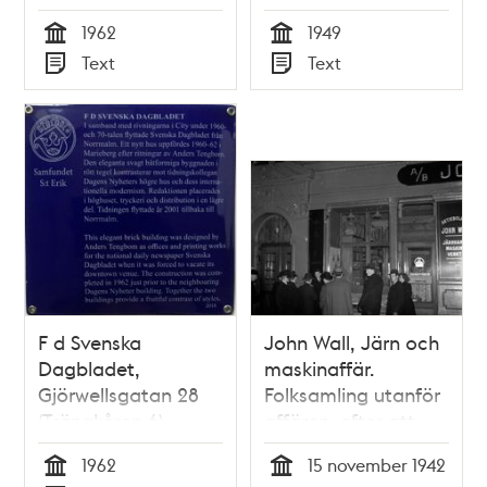
1962
1949
Tid
Tid
Text
Text
Typ
Typ
F d Svenska
John Wall, Järn och
Dagbladet,
maskinaffär.
Gjörwellsgatan 28
Folksamling utanför
(Trängkåren 6)
affären, efter att
två män har krossat
1962
15 november 1942
skyltfönstret och