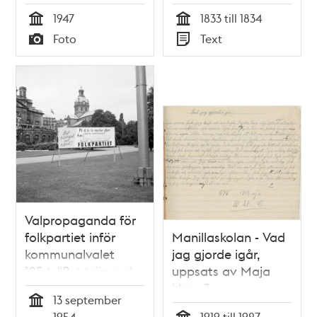
1947
1833 till 1834
Tid
Tid
Foto
Text
Typ
Typ
Valpropaganda för
folkpartiet inför
Manillaskolan - Vad
kommunalvalet
jag gjorde igår,
1954. "Byt trängsel
uppsats av Maja
mot trivsel. På 4 år
klass 3
13 september
är mycket gjort, t.ex.
Tid
1954
1919 till 1927