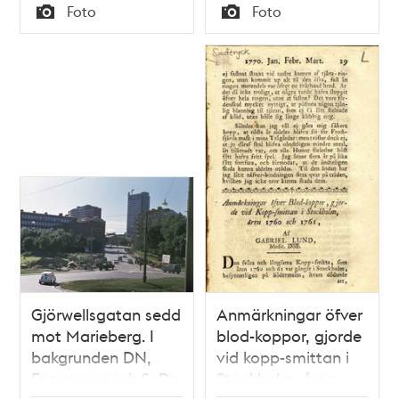
Tid
Tid
Foto
Foto
Drottningholmsvägen
Typ
Typ
Gjörwellsgatan sedd
Anmärkningar öfver
mot Marieberg. I
blod-koppor, gjorde
bakgrunden DN,
vid kopp-smittan i
Expressen och SvD:s
Stockholm, åren