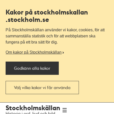
Kakor på stockholmskallan
.stockholm.se
På Stockholmskällan använder vi kakor, cookies, för att
sammanställa statistik och för att webbplatsen ska
fungera på ett bra sätt för dig.
Om kakor på Stockholmskällan
Godkänn alla kakor
Välj vilka kakor vi får använda
Till
Till
Stockholmskällan
navigationen
huvudinnehållet
Historia i ord, ljud och bild