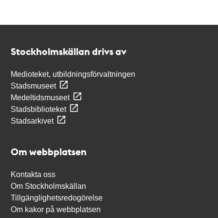
Kontakt
Stockholmskällan
Stockholmskällan drivs av
Medioteket, utbildningsförvaltningen
Stadsmuseet
Medeltidsmuseet
Stadsbiblioteket
Stadsarkivet
Om webbplatsen
Kontakta oss
Om Stockholmskällan
Tillgänglighetsredogörelse
Om kakor på webbplatsen