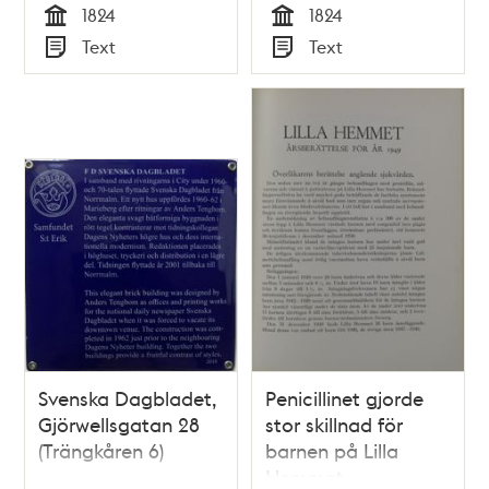
1824
1824
Tid
Tid
Text
Text
Typ
Typ
Svenska Dagbladet,
Penicillinet gjorde
Gjörwellsgatan 28
stor skillnad för
(Trängkåren 6)
barnen på Lilla
Hemmet