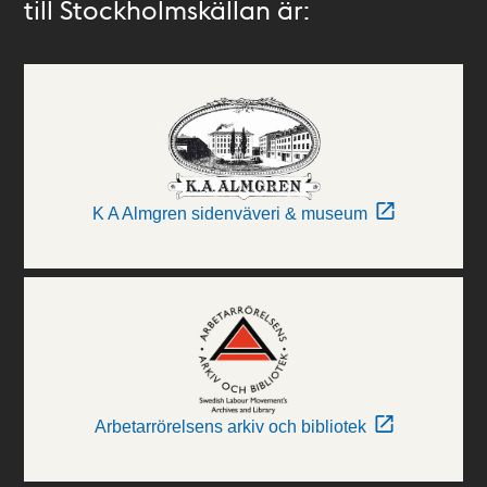
till Stockholmskällan är:
K A Almgren sidenväveri & museum
Arbetarrörelsens arkiv och bibliotek