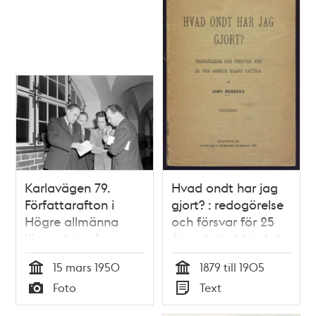
den 21 mars 1859.
Karlavägen 79.
Hvad ondt har jag
Författarafton i
gjort? : redogörelse
Högre allmänna
och försvar för 25
läroverket på
års arbete bland de
Östermalm (Östra
fattiga
15 mars 1950
1879 till 1905
Real). Medverkade
Tid
Tid
Foto
Text
gjorde författarna
Typ
Typ
fr. v. Jan Fridegård,