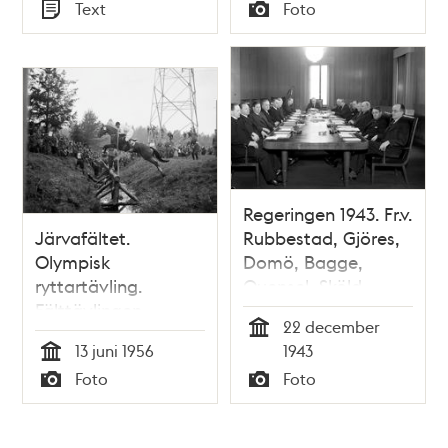
Tid
Tid
Text
Foto
gjort inbrott
Typ
Typ
Regeringen 1943. Fr.v.
Järvafältet.
Rubbestad, Gjöres,
Olympisk
Domö, Bagge,
ryttartävling.
Quensel, Sköld,
Fälttävlingen
Wigforss, Günther,
22 december
uthållighetsprov
Statsminister
Tid
13 juni 1956
1943
hade en hög
Hansson, Pehrsson-
Tid
Foto
Foto
svårighetsgrad, ett
Bramstorp, Möller,
Typ
Typ
skyfall gjorde banan
Eriksson, Bergquist,
svårbemästrad.
Andersson,