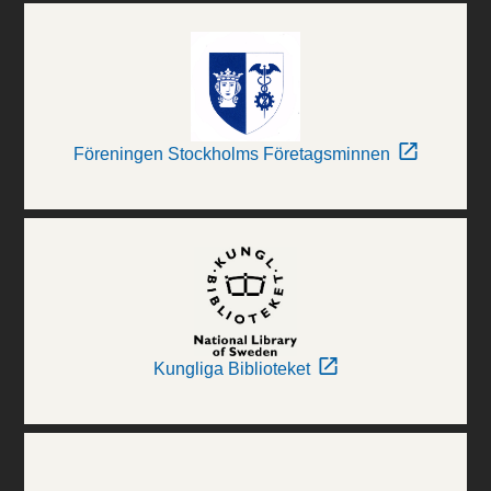
Föreningen Stockholms Företagsminnen
Kungliga Biblioteket