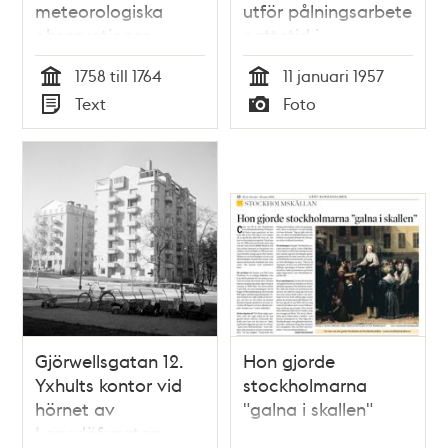
meteorologiska
utför pålningsarbete
observationer,
nattetid i
gjorda i Stockholm,
vänthallen. T.h. på
1758 till 1764
11 januari 1957
år 1758 och de
bilden finns en
Tid
Tid
Text
Foto
följande, til och
dricksvattenfontän.
Typ
Typ
med 1764 / Pehr
(Fontänen är gjord
Wargentin
av
jämtlandskalksten
och är tre meter
hög)
Gjörwellsgatan 12.
Hon gjorde
Yxhults kontor vid
stockholmarna
hörnet av
"galna i skallen"
Lagerlöfsgatan