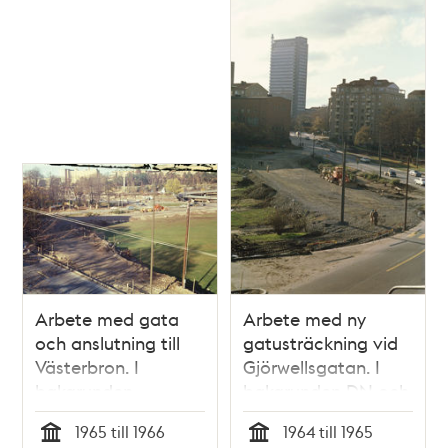
Erik Asklund, Werner
Aspenström och
Thorsten Jonsson
Arbete med gata
Arbete med ny
och anslutning till
gatusträckning vid
Västerbron. I
Gjörwellsgatan. I
bakgrunden
bakgrunden DN och
Gjörwellsgatan. I
Expressens höghus
1965 till 1966
1964 till 1965
fonden