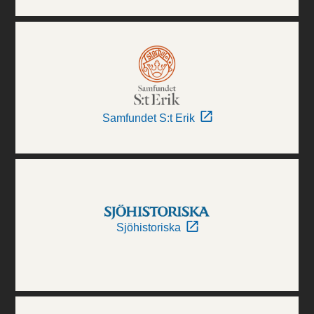
Samfundet S:t Erik
Sjöhistoriska