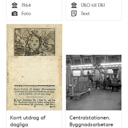
höghus. T.v.
1760 och 1761, af
1964
1760 till 1761
Kungsholmens
Gabriel Lund, medic.
Tid
Tid
Foto
Text
kommunala
doct.
Typ
Typ
flickskola, nu
Rålambshovsskolan.
Vy från
Rålambshovsleden
Korrt utdrag af
Centralstationen.
dagliga
Byggnadsarbetare