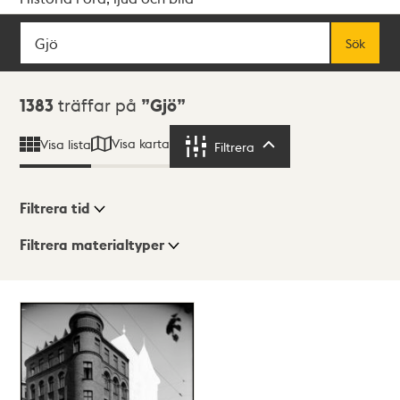
Sök
Fritextsök
Sök
Sökresultat
1383
träffar på
Gjö
Visa karta
Visa lista
Filtrera
Filtrera
Filtrera tid
Filtrera materialtyper
Visningsläge
Totalt
1383
träffar
Lista
Karta