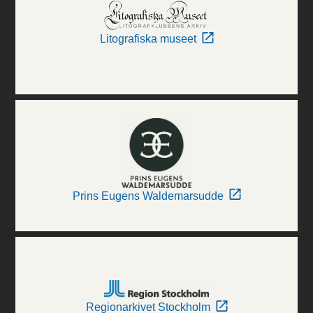
Litografiska museet
Prins Eugens Waldemarsudde
Regionarkivet Stockholm