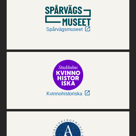
Spårvägsmuseet
Kvinnohistoriska