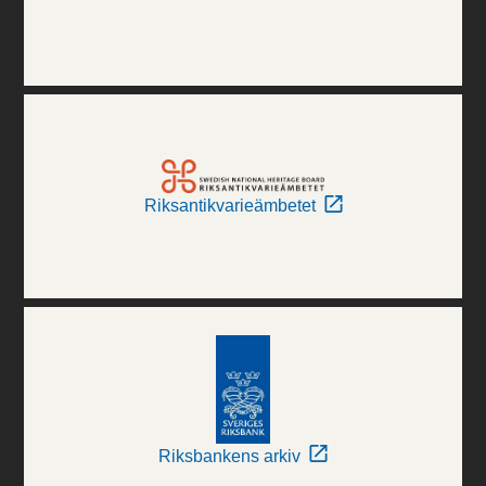
Riksantikvarieämbetet
Riksbankens arkiv