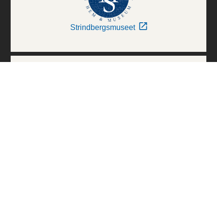
Strindbergsmuseet
Thielska Galleriet
Världskulturmuseerna