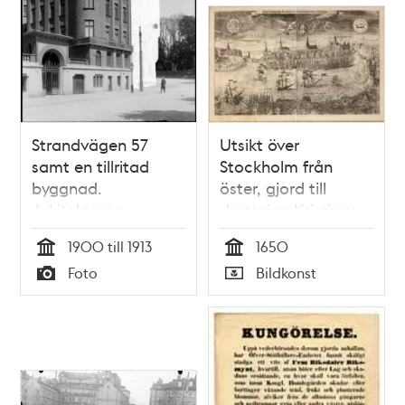
Strandvägen 57
Utsikt över
samt en tillritad
Stockholm från
byggnad.
öster, gjord till
Arkitekterna
drottning Kristinas
Hagström & Ekman
kröning 1650
1900 till 1913
1650
har troligen gjort
Tid
Tid
Foto
Bildkonst
ritningen
Typ
Typ