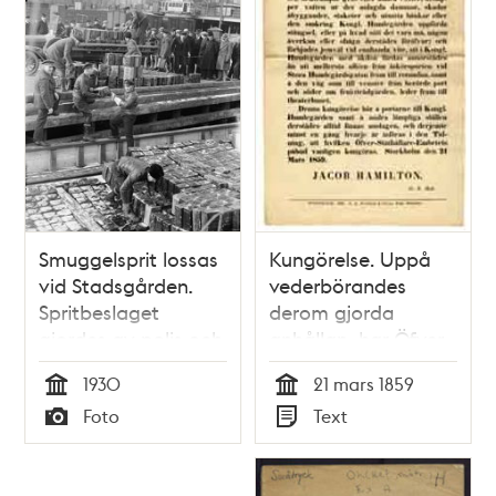
Smuggelsprit lossas
Kungörelse. Uppå
vid Stadsgården.
vederbörandes
Spritbeslaget
derom gjorda
gjordes av polis och
anhållan, har Öfver-
tull vid Sandskär,
Ståthållare-Embetet
1930
21 mars 1859
natten till den 10
funnit skälligt
Tid
Tid
Foto
Text
mars 1930.
stadga ett vite af
Typ
Typ
fem riksdaler
riksmynt...Stockholm