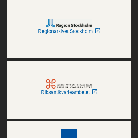
Regionarkivet Stockholm
Riksantikvarieämbetet