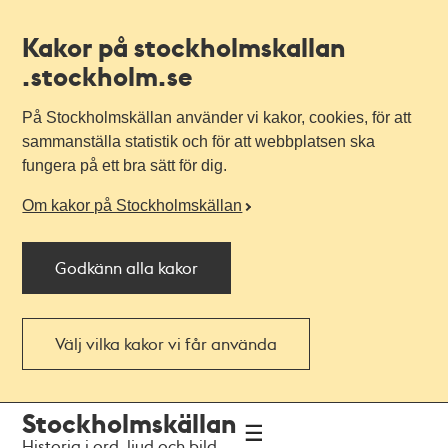
Kakor på stockholmskallan
.stockholm.se
På Stockholmskällan använder vi kakor, cookies, för att
sammanställa statistik och för att webbplatsen ska
fungera på ett bra sätt för dig.
Om kakor på Stockholmskällan
Godkänn alla kakor
Välj vilka kakor vi får använda
Till
Till
Stockholmskällan
navigationen
huvudinnehållet
Historia i ord, ljud och bild