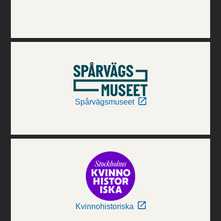
Spårvägsmuseet
Kvinnohistoriska