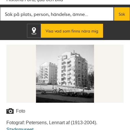
Fritextsök
Sök
Visa vad som finns nära mig
Foto
Fotograf: Petersens, Lennart af (1913-2004).
Stadsmuseet