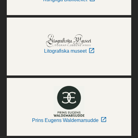
Litografiska museet
Prins Eugens Waldemarsudde