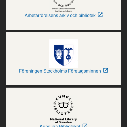
Arbetarrörelsens arkiv och bibliotek
Föreningen Stockholms Företagsminnen
Kungliga Biblioteket