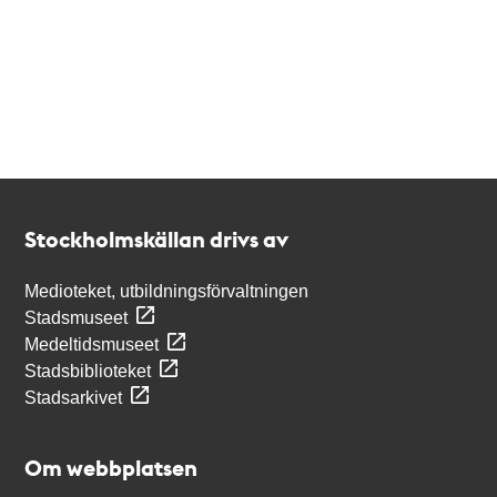
Kontakt
Stockholmskällan
Stockholmskällan drivs av
Medioteket, utbildningsförvaltningen
Stadsmuseet
Medeltidsmuseet
Stadsbiblioteket
Stadsarkivet
Om webbplatsen