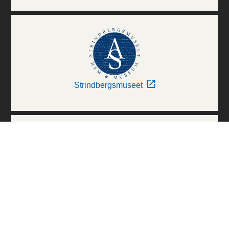
Strindbergsmuseet
Thielska Galleriet