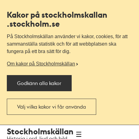
Kakor på stockholmskallan
.stockholm.se
På Stockholmskällan använder vi kakor, cookies, för att
sammanställa statistik och för att webbplatsen ska
fungera på ett bra sätt för dig.
Om kakor på Stockholmskällan
Godkänn alla kakor
Välj vilka kakor vi får använda
Till
Till
Stockholmskällan
navigationen
huvudinnehållet
Historia i ord, ljud och bild