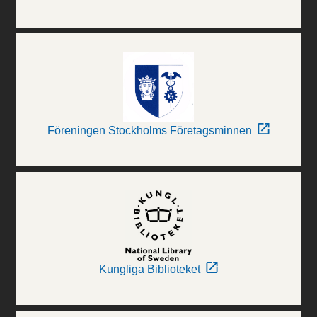
Föreningen Stockholms Företagsminnen
Kungliga Biblioteket