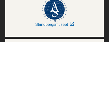
Strindbergsmuseet
Thielska Galleriet