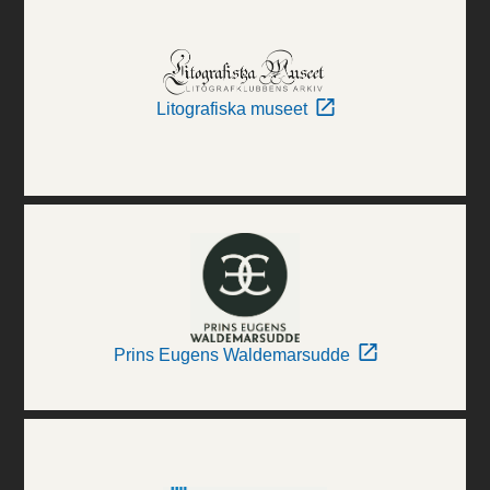
Litografiska museet
Prins Eugens Waldemarsudde