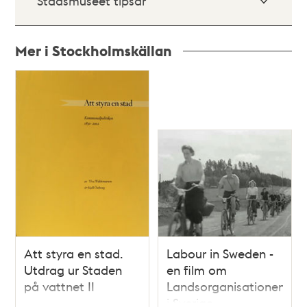
Stadsmuseet tipsar
Mer i Stockholmskällan
Relaterade
poster
och
teman
Att styra en stad.
Labour in Sweden -
Utdrag ur Staden
en film om
på vattnet II
Landsorganisationen
i Sverige