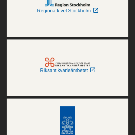
Regionarkivet Stockholm
Riksantikvarieämbetet