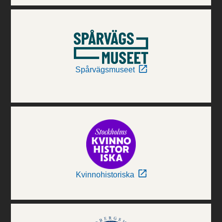
Spårvägsmuseet
Kvinnohistoriska