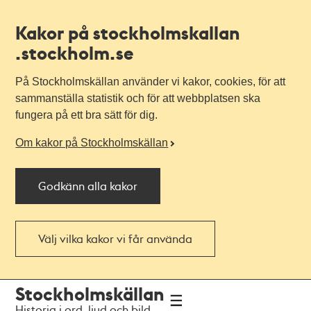
Kakor på stockholmskallan
.stockholm.se
På Stockholmskällan använder vi kakor, cookies, för att
sammanställa statistik och för att webbplatsen ska
fungera på ett bra sätt för dig.
Om kakor på Stockholmskällan
Godkänn alla kakor
Välj vilka kakor vi får använda
Till
Till
Stockholmskällan
navigationen
huvudinnehållet
Historia i ord, ljud och bild