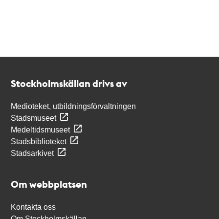
Kontakt
Stockholmskällan
Stockholmskällan drivs av
Medioteket, utbildningsförvaltningen
Stadsmuseet
Medeltidsmuseet
Stadsbiblioteket
Stadsarkivet
Om webbplatsen
Kontakta oss
Om Stockholmskällan