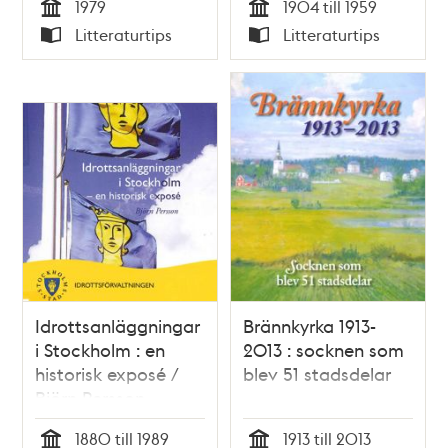
1979
1904 till 1959
Tid
Tid
Litteraturtips
Litteraturtips
Typ
Typ
Idrottsanläggningar
Brännkyrka 1913-
i Stockholm : en
2013 : socknen som
historisk exposé /
blev 51 stadsdelar
Björn Persson
1880 till 1989
1913 till 2013