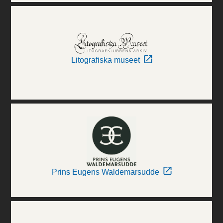
Litografiska museet
Prins Eugens Waldemarsudde