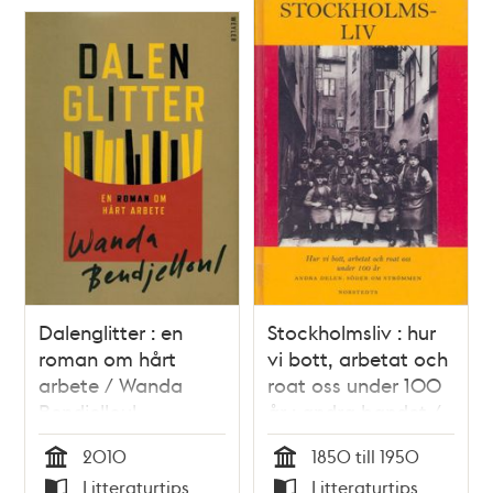
Dalenglitter : en
Stockholmsliv : hur
roman om hårt
vi bott, arbetat och
arbete / Wanda
roat oss under 100
Bendjelloul
år : andra bandet /
Staffan Tjerneld
2010
1850 till 1950
Tid
Tid
Litteraturtips
Litteraturtips