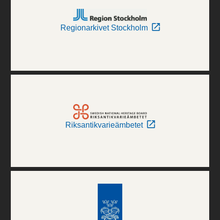
Regionarkivet Stockholm
Riksantikvarieämbetet