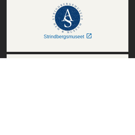
Strindbergsmuseet
Thielska Galleriet