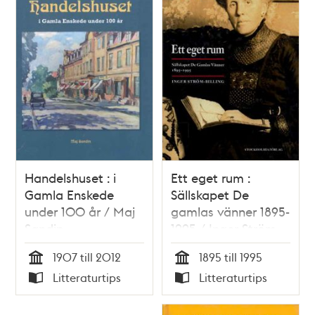
Handelshuset : i
Ett eget rum :
Gamla Enskede
Sällskapet De
under 100 år / Maj
gamlas vänner 1895-
Sandin
1995 / Inger Ström-
Billing
1907 till 2012
1895 till 1995
Tid
Tid
Litteraturtips
Litteraturtips
Typ
Typ