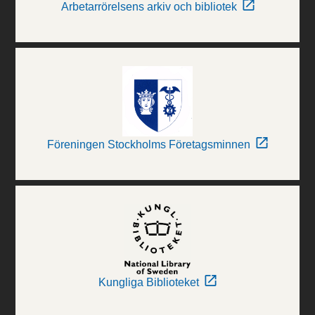
Arbetarrörelsens arkiv och bibliotek
Föreningen Stockholms Företagsminnen
Kungliga Biblioteket