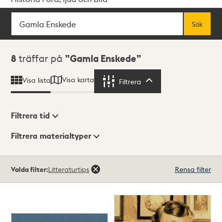
Sök
Fritextsök
Sök
Sökresultat
8
träffar på
Gamla Enskede
Visa karta
Visa lista
Filtrera
Filtrera
Filtrera tid
Filtrera materialtyper
Visningsläge
Totalt
Valda filter:
Litteraturtips
Rensa filter
8
träffar
Lista
Karta