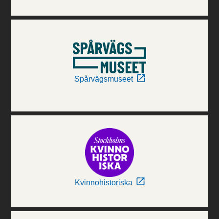
Spårvägsmuseet
Kvinnohistoriska