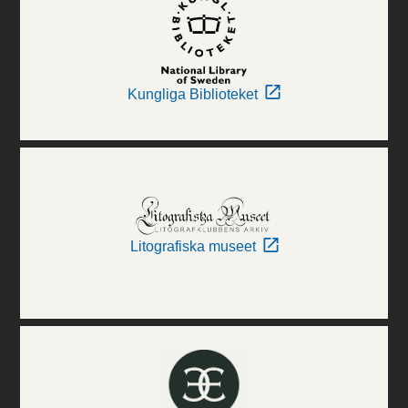
Kungliga Biblioteket
Litografiska museet