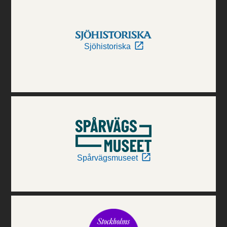
Sjöhistoriska
Spårvägsmuseet