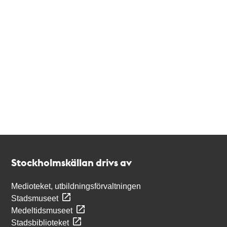
Kontakt
Stockholmskällan
Stockholmskällan drivs av
Medioteket, utbildningsförvaltningen
Stadsmuseet
Medeltidsmuseet
Stadsbiblioteket