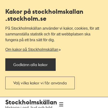
Kakor på stockholmskallan
.stockholm.se
På Stockholmskällan använder vi kakor, cookies, för att
sammanställa statistik och för att webbplatsen ska
fungera på ett bra sätt för dig.
Om kakor på Stockholmskällan
Godkänn alla kakor
Välj vilka kakor vi får använda
Till
Till
Stockholmskällan
navigationen
huvudinnehållet
Historia i ord, ljud och bild