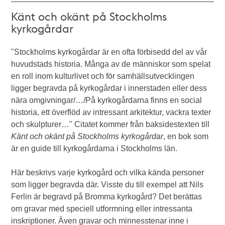
Känt och okänt på Stockholms
kyrkogårdar
"Stockholms kyrkogårdar är en ofta förbisedd del av vår
huvudstads historia. Många av de människor som spelat
en roll inom kulturlivet och för samhällsutvecklingen
ligger begravda på kyrkogårdar i innerstaden eller dess
nära omgivningar/…/På kyrkogårdarna finns en social
historia, ett överflöd av intressant arkitektur, vackra texter
och skulpturer…" Citatet kommer från baksidestexten till
Känt och okänt på Stockholms kyrkogårdar
, en bok som
är en guide till kyrkogårdarna i Stockholms län.
Här beskrivs varje kyrkogård och vilka kända personer
som ligger begravda där. Visste du till exempel att Nils
Ferlin är begravd på Bromma kyrkogård? Det berättas
om gravar med speciell utformning eller intressanta
inskriptioner. Även gravar och minnesstenar inne i