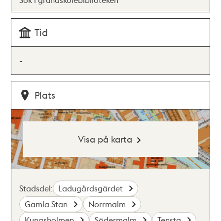
Tid
-
Plats
Visa på karta
Stadsdel:
Ladugårdsgärdet
Gamla Stan
Norrmalm
Kungsholmen
Södermalm
Tensta