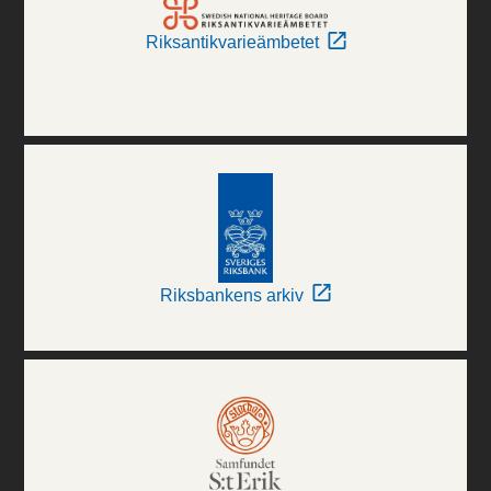
Riksantikvarieämbetet
Riksbankens arkiv