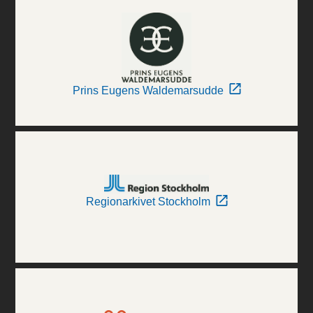
Prins Eugens Waldemarsudde
Regionarkivet Stockholm