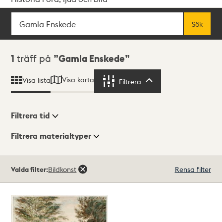
Sök
Fritextsök
Sök
Sökresultat
1
träff på
Gamla Enskede
Visa karta
Visa lista
Filtrera
Filtrera
Filtrera tid
Filtrera materialtyper
Visningsläge
Totalt
Valda filter:
Bildkonst
Rensa filter
1
träffar
Lista
Karta