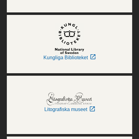
Kungliga Biblioteket
Litografiska museet