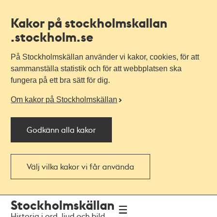
Kakor på stockholmskallan
.stockholm.se
På Stockholmskällan använder vi kakor, cookies, för att
sammanställa statistik och för att webbplatsen ska
fungera på ett bra sätt för dig.
Om kakor på Stockholmskällan
Godkänn alla kakor
Välj vilka kakor vi får använda
Till
Till
Stockholmskällan
navigationen
huvudinnehållet
Historia i ord, ljud och bild