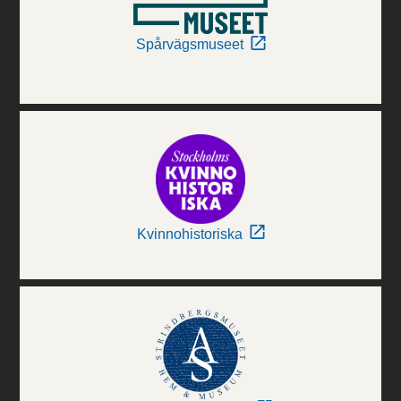
Spårvägsmuseet
Kvinnohistoriska