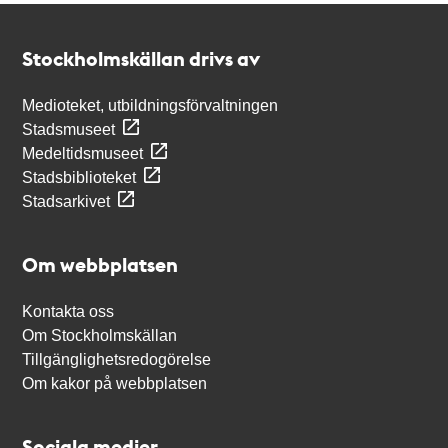
Kontakt
Stockholmskällan
Stockholmskällan drivs av
Medioteket, utbildningsförvaltningen
Stadsmuseet
Medeltidsmuseet
Stadsbiblioteket
Stadsarkivet
Om webbplatsen
Kontakta oss
Om Stockholmskällan
Tillgänglighetsredogörelse
Om kakor på webbplatsen
Sociala medier