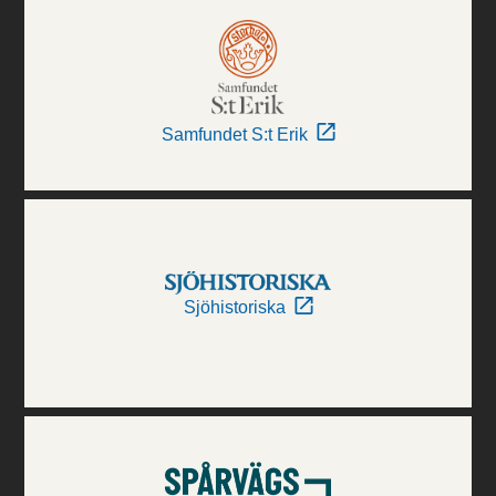
Samfundet S:t Erik
Sjöhistoriska