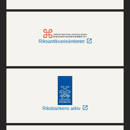
Riksantikvarieämbetet
Riksbankens arkiv