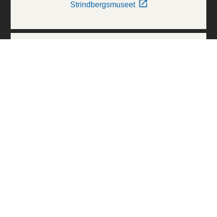
Strindbergsmuseet
Thielska Galleriet
Världskulturmuseerna