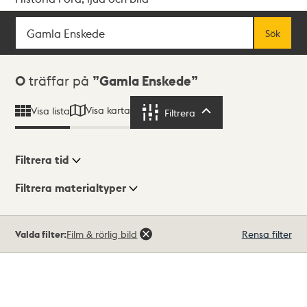
Sök
Fritextsök
Sök
Sökresultat
0
träffar på
Gamla Enskede
Visa karta
Visa lista
Filtrera
Filtrera
Filtrera tid
Filtrera materialtyper
Visningsläge
Totalt
Valda filter:
Film & rörlig bild
Rensa filter
0
träffar
Lista
Karta