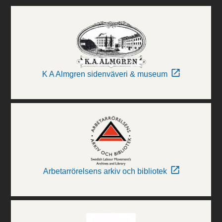
K A Almgren sidenväveri & museum
Arbetarrörelsens arkiv och bibliotek