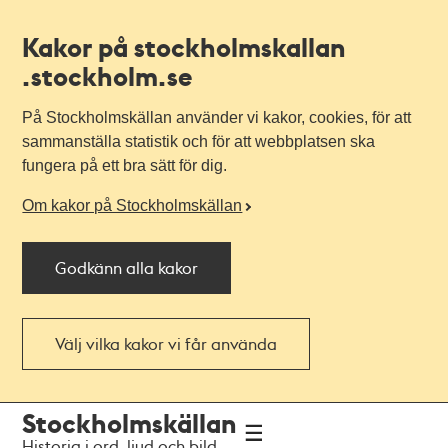
Kakor på stockholmskallan
.stockholm.se
På Stockholmskällan använder vi kakor, cookies, för att
sammanställa statistik och för att webbplatsen ska
fungera på ett bra sätt för dig.
Om kakor på Stockholmskällan
Godkänn alla kakor
Välj vilka kakor vi får använda
Till
Till
Stockholmskällan
navigationen
huvudinnehållet
Historia i ord, ljud och bild