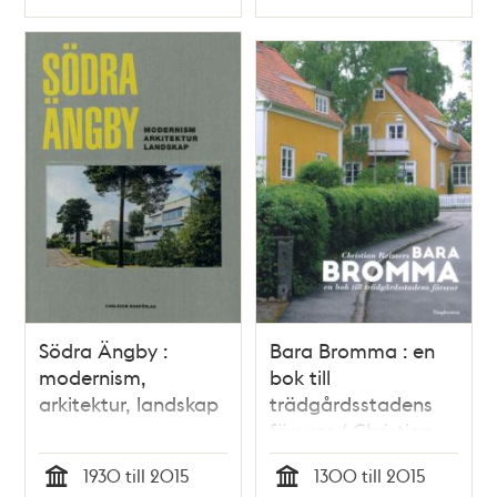
Typ
Typ
Södra Ängby :
Bara Bromma : en
modernism,
bok till
arkitektur, landskap
trädgårdsstadens
försvar / Christian
Reimers
1930 till 2015
1300 till 2015