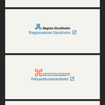
Regionarkivet Stockholm
Riksantikvarieämbetet