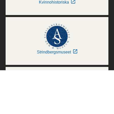
Kvinnohistoriska
Strindbergsmuseet
Thielska Galleriet