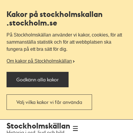
Kakor på stockholmskallan
.stockholm.se
På Stockholmskällan använder vi kakor, cookies, för att
sammanställa statistik och för att webbplatsen ska
fungera på ett bra sätt för dig.
Om kakor på Stockholmskällan
Godkänn alla kakor
Välj vilka kakor vi får använda
Till
Till
Stockholmskällan
navigationen
huvudinnehållet
Historia i ord, ljud och bild