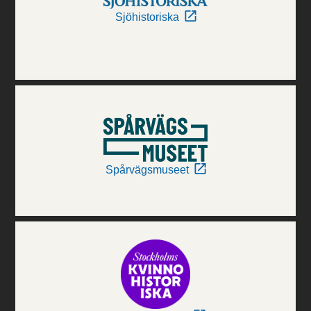
Sjöhistoriska
Spårvägsmuseet