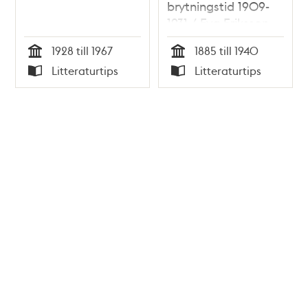
brytningstid 1909-
1931 / Eva Eriksson
1928 till 1967
1885 till 1940
Tid
Tid
Litteraturtips
Litteraturtips
Typ
Typ