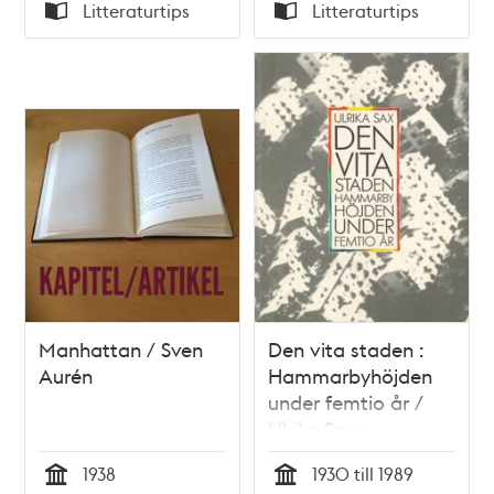
Tid
Tid
Litteraturtips
Litteraturtips
Typ
Typ
Manhattan / Sven
Den vita staden :
Aurén
Hammarbyhöjden
under femtio år /
Ulrika Sax
1938
1930 till 1989