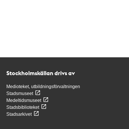
Kontakt
Stockholmskällan
Stockholmskällan drivs av
Medioteket, utbildningsförvaltningen
Stadsmuseet
Medeltidsmuseet
Stadsbiblioteket
Stadsarkivet