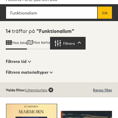
Sök
Fritextsök
Sök
Sökresultat
14
träffar på
Funktionalism
Visa karta
Visa lista
Filtrera
Filtrera
Filtrera tid
Filtrera materialtyper
Visningsläge
Totalt
Valda filter:
Litteraturtips
Rensa filter
14
träffar
Lista
Karta