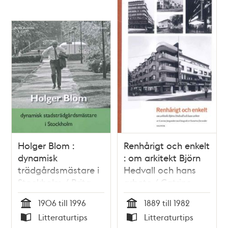
Holger Blom :
Renhårigt och enkelt
dynamisk
: om arkitekt Björn
trädgårdsmästare i
Hedvall och hans
Stockholm / Brita
arbete / Catrine
Åsbrink
Jurgander
1906 till 1996
1889 till 1982
(författare) och
Tid
Tid
Litteraturtips
Litteraturtips
Katarina Juvander