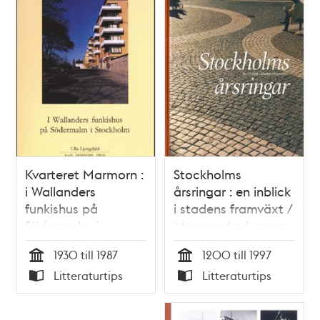
Kvarteret Marmorn :
Stockholms
i Wallanders
årsringar : en inblick
funkishus på
i stadens framväxt /
Södermalm i
Magnus Andersson
Stockholm :
1930 till 1987
1200 till 1997
årsredovisningarna
Tid
Tid
Litteraturtips
Litteraturtips
berättar om åren
Typ
Typ
1930-1987 i HSB:s
bostadsrättsförening