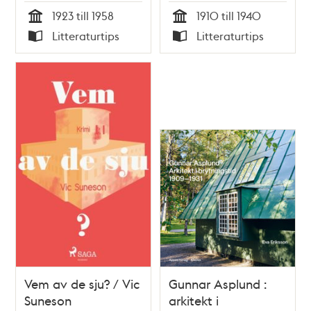
1923 till 1958
1910 till 1940
Tid
Tid
Litteraturtips
Litteraturtips
Typ
Typ
Vem av de sju? / Vic
Gunnar Asplund :
Suneson
arkitekt i