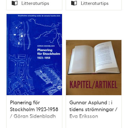
Tid
Tid
Litteraturtips
Litteraturtips
Typ
Typ
Planering för
Gunnar Asplund : i
Stockholm 1923-1958
tidens strömningar /
/ Göran Sidenbladh
Eva Eriksson