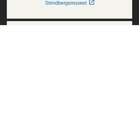
Strindbergsmuseet
Thielska Galleriet
Världskulturmuseerna