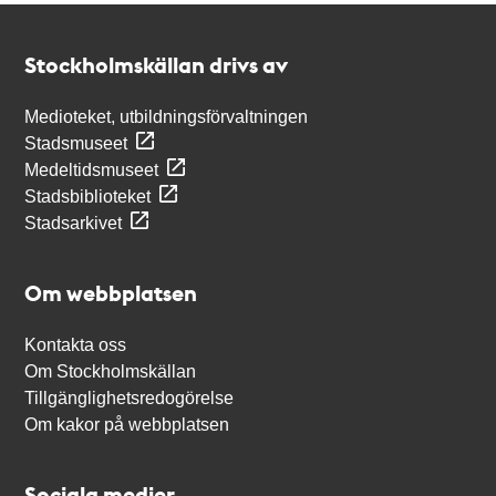
Kontakt
Stockholmskällan
Stockholmskällan drivs av
Medioteket, utbildningsförvaltningen
Stadsmuseet
Medeltidsmuseet
Stadsbiblioteket
Stadsarkivet
Om webbplatsen
Kontakta oss
Om Stockholmskällan
Tillgänglighetsredogörelse
Om kakor på webbplatsen
Sociala medier