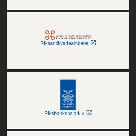
Riksantikvarieämbetet
Riksbankens arkiv