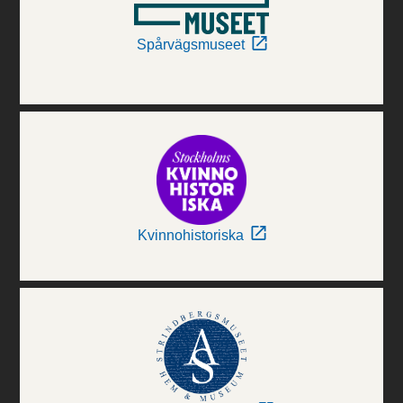
Spårvägsmuseet
Kvinnohistoriska