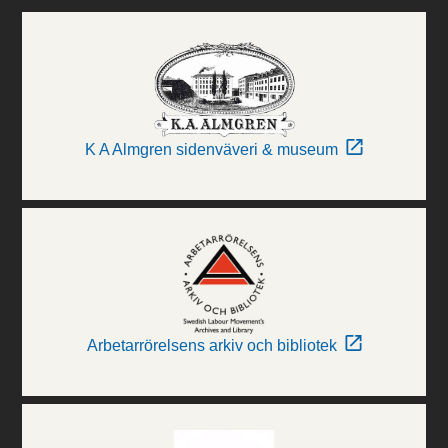
K A Almgren sidenväveri & museum
Arbetarrörelsens arkiv och bibliotek