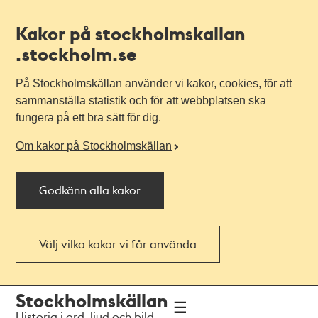
Kakor på stockholmskallan
.stockholm.se
På Stockholmskällan använder vi kakor, cookies, för att
sammanställa statistik och för att webbplatsen ska
fungera på ett bra sätt för dig.
Om kakor på Stockholmskällan
Godkänn alla kakor
Välj vilka kakor vi får använda
Till
Till
Stockholmskällan
navigationen
huvudinnehållet
Historia i ord, ljud och bild