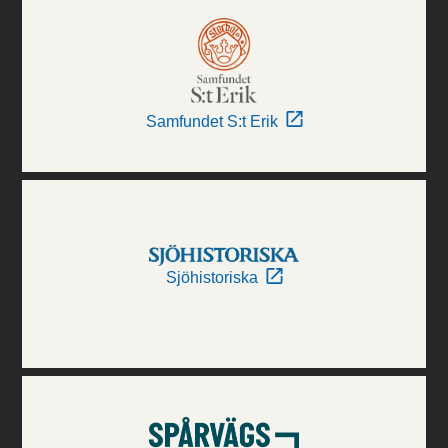
Samfundet S:t Erik
Sjöhistoriska