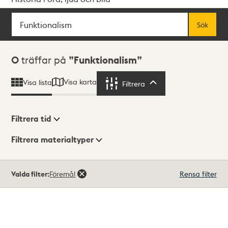
Sök
Fritextsök
Sök
Sökresultat
0
träffar på
Funktionalism
Visa karta
Visa lista
Filtrera
Filtrera
Filtrera tid
Filtrera materialtyper
Visningsläge
Totalt
Valda filter:
Föremål
Rensa filter
0
träffar
Lista
Karta