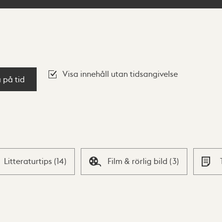
Visa innehåll utan tidsangivelse
a på tid
Litteraturtips
(
14
)
Film & rörlig bild
(
3
)