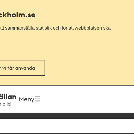
ockholm.se
tt sammanställa statistik och för att webbplatsen ska
or vi får använda
ällan
Meny
h bild