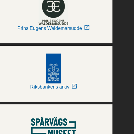
Prins Eugens Waldemarsudde
Riksbankens arkiv