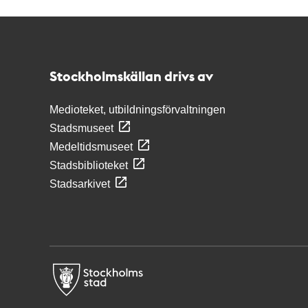
Kontakt
Stockholmskällan
Stockholmskällan drivs av
Medioteket, utbildningsförvaltningen
Stadsmuseet
Medeltidsmuseet
Stadsbiblioteket
Stadsarkivet