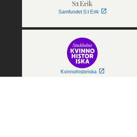
Samfundet S:t Erik
Kvinnohistoriska
Världskulturmuseerna