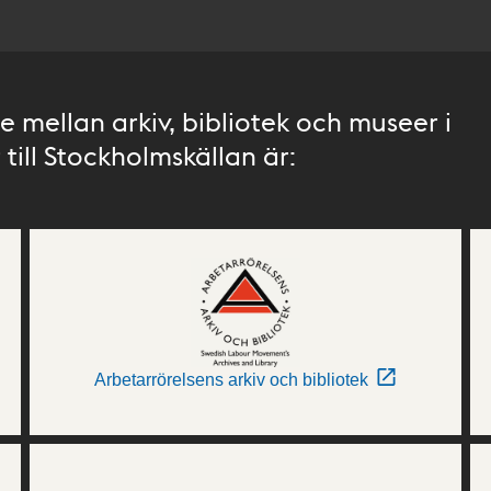
 mellan arkiv, bibliotek och museer i
till Stockholmskällan är:
Arbetarrörelsens arkiv och bibliotek