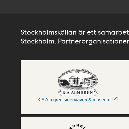
Stockholmskällan är ett samarbete
Stockholm. Partnerorganisationer 
K A Almgren sidenväveri & museum