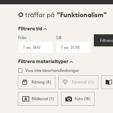
0
Funktionalism
träffar på
Sökresultat
Filtrera tid
Från
Till
Visningsläge
Filtrer
Filtrera materialtyper
Lista
Karta
Visa inte lärarhandledningar
Ritning
(
8
)
Föremål
(
0
)
Bildkonst
(
1
)
Foto
(
18
)