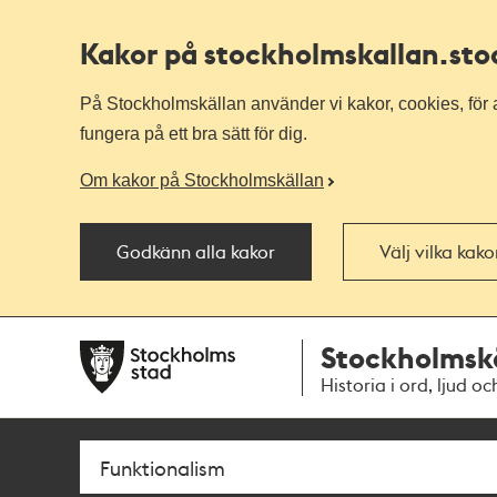
Kakor på stockholmskallan
.st
På Stockholmskällan använder vi kakor, cookies, för a
fungera på ett bra sätt för dig.
Om kakor på Stockholmskällan
Godkänn alla kakor
Välj vilka kak
Till
Till
Stockholmsk
navigationen
huvudinnehållet
Historia i ord, ljud oc
Sök
Fritextsök