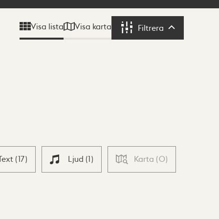
Visa karta
Visa lista
Filtrera
Filtrera
Text
(
17
)
Ljud
(
1
)
Karta
(
0
)