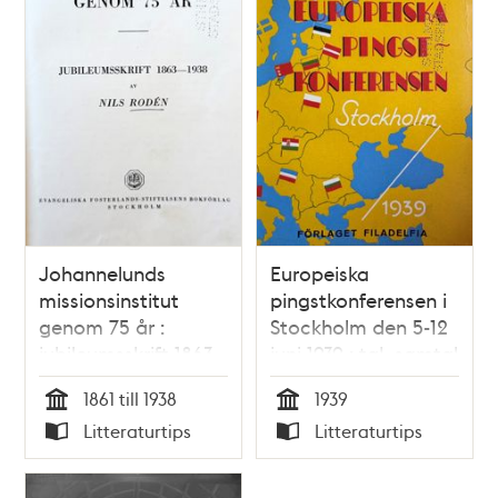
Johannelunds
Europeiska
missionsinstitut
pingstkonferensen i
genom 75 år :
Stockholm den 5-12
jubileumsskrift 1863-
juni 1939 : tal, samtal
1938 / Nils Rodén
och predikningar
1861 till 1938
1939
Tid
Tid
Litteraturtips
Litteraturtips
Typ
Typ