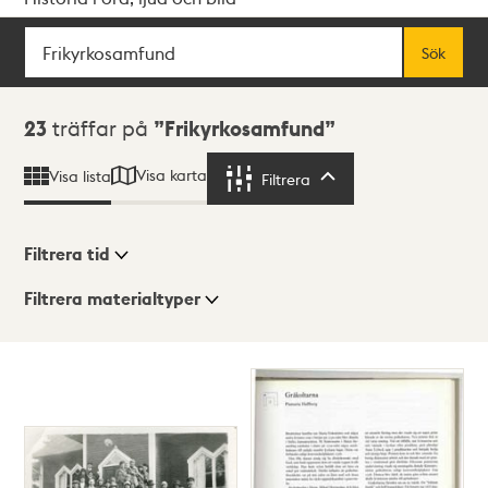
Sök
Fritextsök
Sök
Sökresultat
23
träffar på
Frikyrkosamfund
Visa karta
Visa lista
Filtrera
Filtrera
Filtrera tid
Filtrera materialtyper
Visningsläge
Totalt
23
träffar
Lista
Karta