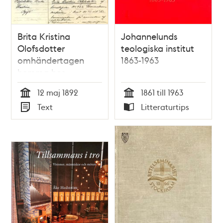
Brita Kristina
Johannelunds
Olofsdotter
teologiska institut
omhändertagen
1863-1963
hemma hos
metodistförsamlingens
12 maj 1892
1861 till 1963
vaktmästare -
Tid
Tid
Text
Litteraturtips
polisrapport
Typ
Typ
inkommen till
dårdiariet 12 maj
1892