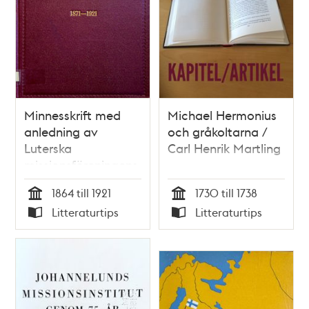
Minnesskrift med
Michael Hermonius
anledning av
och gråkoltarna /
Luterska
Carl Henrik Martling
missionsföreningens
i Stockholm
1864 till 1921
1730 till 1738
femtioåriga tillvaro
Tid
Tid
Litteraturtips
Litteraturtips
1921
Typ
Typ