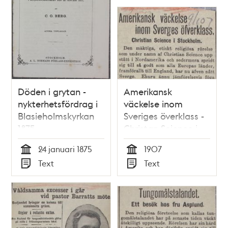
Döden i grytan -
Amerikansk
nykterhetsfördrag i
väckelse inom
Blasieholmskyrkan
Sveriges överklass -
1875
Christan Science i
Stockholm
24 januari 1875
1907
Tid
Tid
Text
Text
Typ
Typ