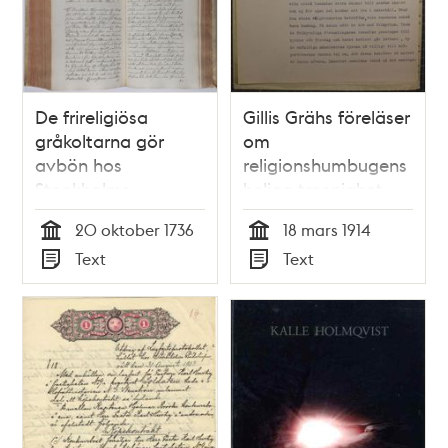
De frireligiösa
Gillis Grähs föreläser
gråkoltarna gör
om
avbön hos
religionshumbugens
Stockholms
heliga treenighet -
domkapitel 1736
polisrapport 1914
20 oktober 1736
18 mars 1914
Tid
Tid
Text
Text
Typ
Typ