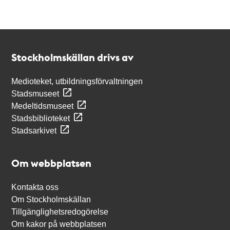
Kontakt
Stockholmskällan
Stockholmskällan drivs av
Medioteket, utbildningsförvaltningen
Stadsmuseet
Medeltidsmuseet
Stadsbiblioteket
Stadsarkivet
Om webbplatsen
Kontakta oss
Om Stockholmskällan
Tillgänglighetsredogörelse
Om kakor på webbplatsen