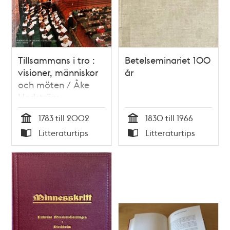
Tillsammans i tro :
Betelseminariet 100
visioner, människor
år
och möten / Åke
Hedström
1783 till 2002
1830 till 1966
Tid
Tid
Litteraturtips
Litteraturtips
Typ
Typ