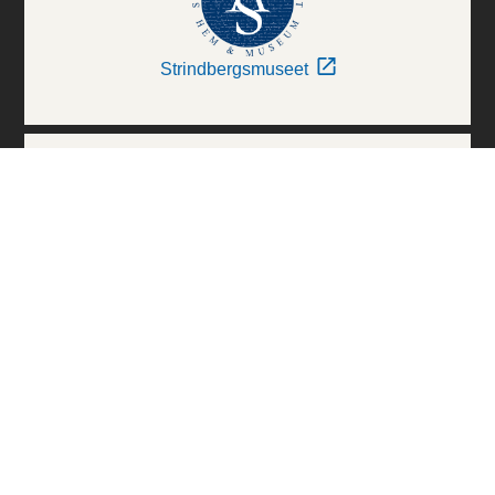
Strindbergsmuseet
Thielska Galleriet
Världskulturmuseerna