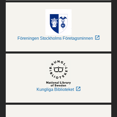
Föreningen Stockholms Företagsminnen
Kungliga Biblioteket