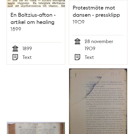
Protestmöte mot
En Boltzius-afton -
dansen - pressklipp
artikel om healing
1909
1899
28 november
Tid
1899
1909
Tid
Text
Text
Typ
Typ