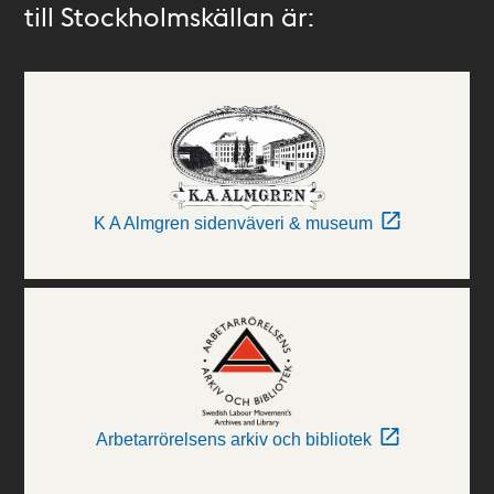
till Stockholmskällan är:
K A Almgren sidenväveri & museum
Arbetarrörelsens arkiv och bibliotek