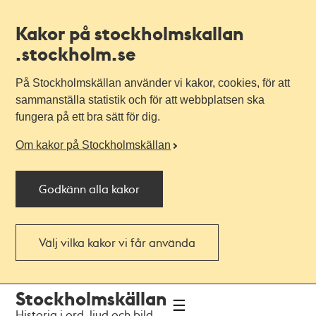
Kakor på stockholmskallan
.stockholm.se
På Stockholmskällan använder vi kakor, cookies, för att
sammanställa statistik och för att webbplatsen ska
fungera på ett bra sätt för dig.
Om kakor på Stockholmskällan
Godkänn alla kakor
Välj vilka kakor vi får använda
Till
Till
Stockholmskällan
navigationen
huvudinnehållet
Historia i ord, ljud och bild