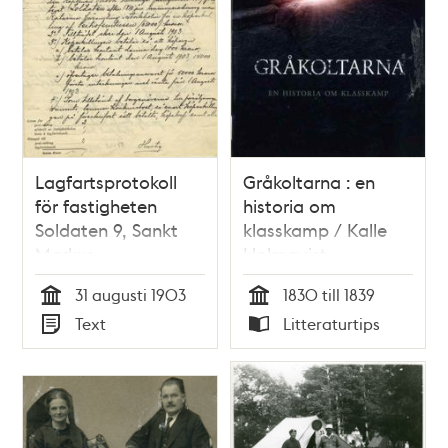
Lagfartsprotokoll
Gråkoltarna : en
för fastigheten
historia om
Soldaten 9, Sankt
klasskamp / Kalle
Markus
Holmqvist
metodistförsamling,
31 augusti 1903
1830 till 1839
1903
Tid
Tid
Text
Litteraturtips
Typ
Typ