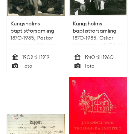
Kungsholms
Kungsholms
baptistförsamling
baptistförsamling
1870-1985, Pastor
1870-1985, Oskar
Lundin med hustru
Wernman och Gösta
Carlsson
1902 till 1919
1940 till 1960
Tid
Tid
Foto
Foto
Typ
Typ