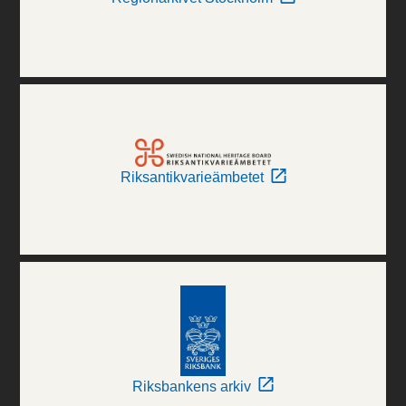
Riksantikvarieämbetet
Riksbankens arkiv