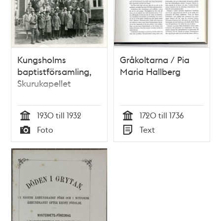
Kungsholms
Gråkoltarna / Pia
baptistförsamling,
Maria Hallberg
Skurukapellet
1930 till 1932
1720 till 1736
Tid
Tid
Foto
Text
Typ
Typ