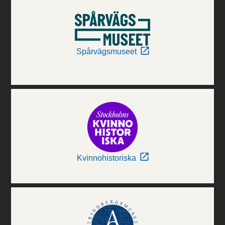
Spårvägsmuseet
Kvinnohistoriska