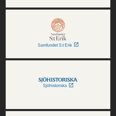
Samfundet S:t Erik
Sjöhistoriska