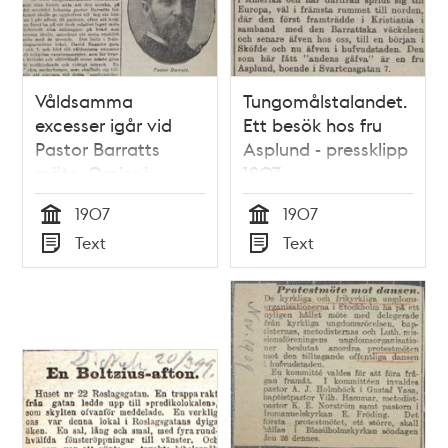
Våldsamma
Tungomålstalandet.
excesser igår vid
Ett besök hos fru
Pastor Barratts
Asplund - pressklipp
möte. Orgier i
1907
religiös extas -
1907
1907
pressklipp 1907
Tid
Tid
Text
Text
Typ
Typ