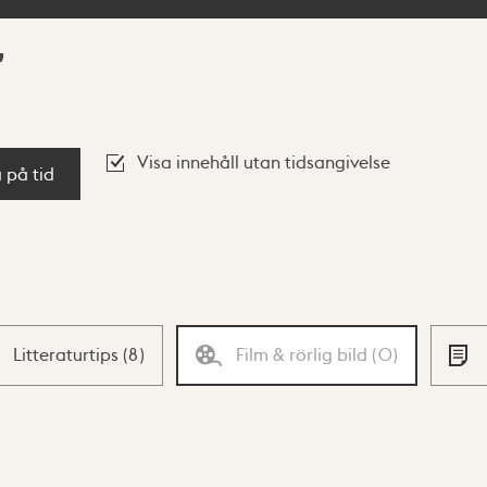
Visa innehåll utan tidsangivelse
a på tid
Litteraturtips
(
8
)
Film & rörlig bild
(
0
)