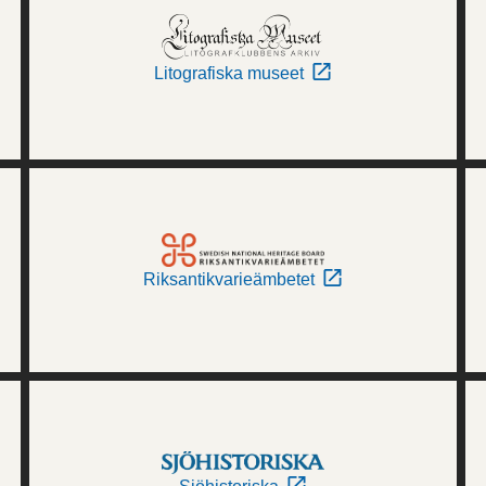
Litografiska museet
Riksantikvarieämbetet