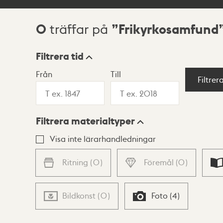
0
Frikyrkosamfund
träffar på
Sökresultat
Filtrera tid
Från
Till
Visningsläge
Filtrer
Filtrera materialtyper
Lista
Karta
Visa inte lärarhandledningar
Ritning
(
0
)
Föremål
(
0
)
Bildkonst
(
0
)
Foto
(
4
)