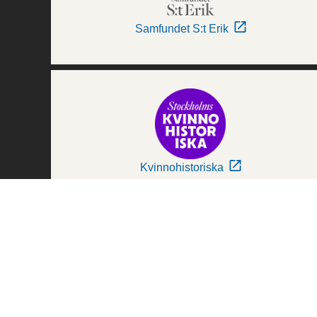
Samfundet S:t Erik
Kvinnohistoriska
Världskulturmuseerna