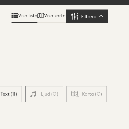
Visa karta
Visa lista
Filtrera
Filtrera
Text
(
11
)
Ljud
(
0
)
Karta
(
0
)