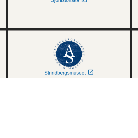
Sjöhistoriska
Strindbergsmuseet