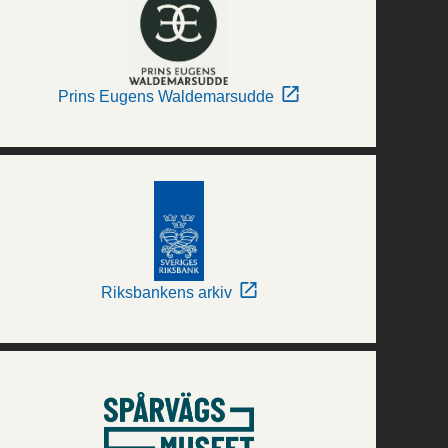
Prins Eugens Waldemarsudde
Riksbankens arkiv