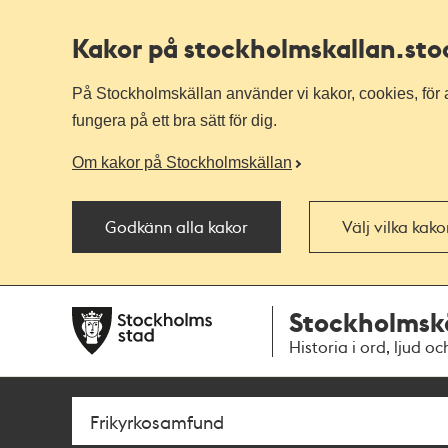
Kakor på stockholmskallan
.st
På Stockholmskällan använder vi kakor, cookies, för a
fungera på ett bra sätt för dig.
Om kakor på Stockholmskällan
Godkänn alla kakor
Välj vilka kak
Till
Till
Stockholmsk
navigationen
huvudinnehållet
Historia i ord, ljud oc
Sök
Fritextsök