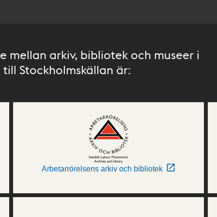
 mellan arkiv, bibliotek och museer i
till Stockholmskällan är:
Arbetarrörelsens arkiv och bibliotek