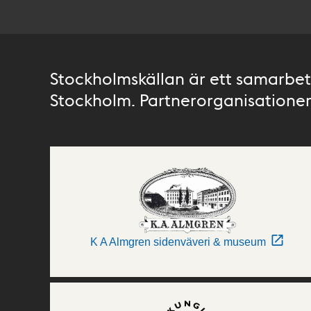
Stockholmskällan är ett samarbete
Stockholm. Partnerorganisationer 
K A Almgren sidenväveri & museum