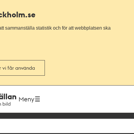
ockholm.se
tt sammanställa statistik och för att webbplatsen ska
or vi får använda
ällan
Meny
h bild