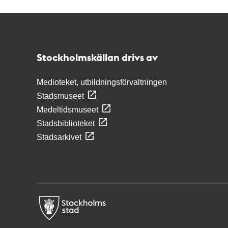
Kontakt
Stockholmskällan
Stockholmskällan drivs av
Medioteket, utbildningsförvaltningen
Stadsmuseet
Medeltidsmuseet
Stadsbiblioteket
Stadsarkivet