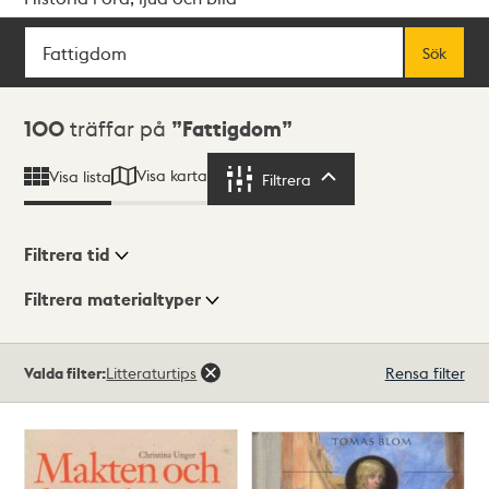
Sök
Fritextsök
Sök
Sökresultat
100
träffar på
Fattigdom
Visa karta
Visa lista
Filtrera
Filtrera
Filtrera tid
Filtrera materialtyper
Visningsläge
Totalt
Valda filter:
Litteraturtips
Rensa filter
100
träffar
Lista
Karta