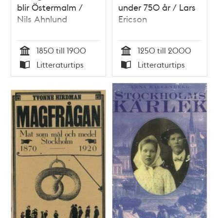
blir Östermalm /
under 750 år / Lars
Nils Ahnlund
Ericson
1850 till 1900
1250 till 2000
Tid
Tid
Litteraturtips
Litteraturtips
Typ
Typ