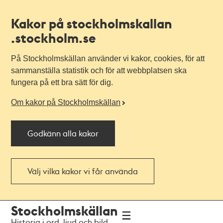
Kakor på stockholmskallan
.stockholm.se
På Stockholmskällan använder vi kakor, cookies, för att
sammanställa statistik och för att webbplatsen ska
fungera på ett bra sätt för dig.
Om kakor på Stockholmskällan
Godkänn alla kakor
Välj vilka kakor vi får använda
Till
Till
Stockholmskällan
navigationen
huvudinnehållet
Historia i ord, ljud och bild