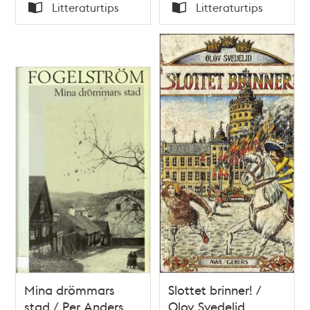
Tid
Tid
Litteraturtips
Litteraturtips
Typ
Typ
Mina drömmars
Slottet brinner! /
stad / Per Anders
Olov Svedelid