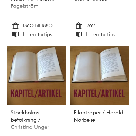
Fogelström
1860 till 1880
1697
Tid
Tid
Litteraturtips
Litteraturtips
Typ
Typ
Stockholms
Filantroper / Harald
befolkning /
Norbelie
Christina Unger