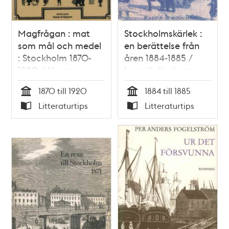
Magfrågan : mat
Stockholmskärlek :
som mål och medel
en berättelse från
: Stockholm 1870-
åren 1884-1885 /
1920 / Yvonne
Lena Kallenberg
Hirdman
1870 till 1920
1884 till 1885
Tid
Tid
Litteraturtips
Litteraturtips
Typ
Typ