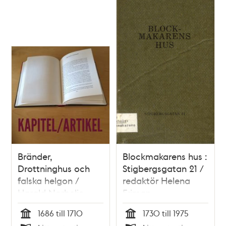
Bränder,
Blockmakarens hus :
Drottninghus och
Stigbergsgatan 21 /
falska helgon /
redaktör Helena
Harald Norbelie
Friman
1686 till 1710
1730 till 1975
Tid
Tid