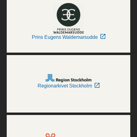
Prins Eugens Waldemarsudde
Regionarkivet Stockholm