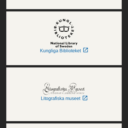
Kungliga Biblioteket
Litografiska museet