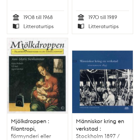
1908 till 1968
1970 till 1989
Tid
Tid
Litteraturtips
Litteraturtips
Typ
Typ
Mjölkdroppen :
Människor kring en
filantropi,
verkstad :
förmynderi eller
Stockholm 1897 /