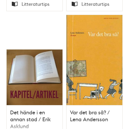
Tid
Tid
Litteraturtips
Litteraturtips
Typ
Typ
Det hände i en
Var det bra så? /
annan stad / Erik
Lena Andersson
Asklund