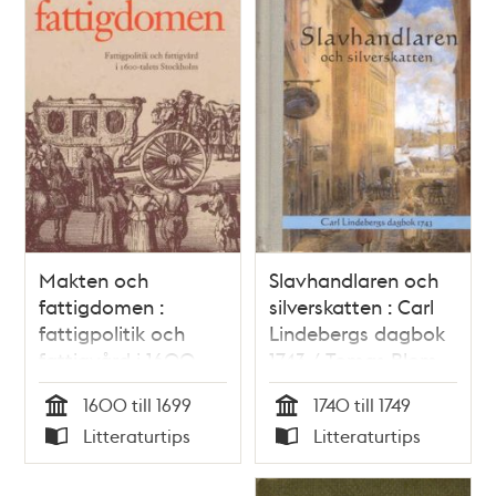
Makten och
Slavhandlaren och
fattigdomen :
silverskatten : Carl
fattigpolitik och
Lindebergs dagbok
fattigvård i 1600-
1743 / Tomas Blom
talets Stockholm /
1600 till 1699
1740 till 1749
Christina Unger
Tid
Tid
Litteraturtips
Litteraturtips
Typ
Typ