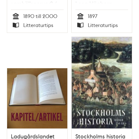
samhällsansvar? /
Lena Högberg
Anne-Marie
1890 till 2000
1897
Stenhammar
Tid
Tid
Litteraturtips
Litteraturtips
Typ
Typ
Ladugårdslandet
Stockholms historia