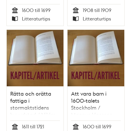
1600 till 1699
1908 till 1909
Tid
Tid
Litteraturtips
Litteraturtips
Typ
Typ
Rätta och orätta
Att vara barn i
fattiga i
1600-talets
stormaktstidens
Stockholm /
huvudstad / Niklas
Magnus Hansson
Ericsson
1611 till 1721
1600 till 1699