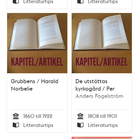
Litteraturtips
Litteraturtips
Typ
Typ
Grubbens / Harald
De utstöttas
Norbelie
kyrkogård / Per
Anders Fogelström
1860 till 1922
1808 till 1901
Tid
Tid
Litteraturtips
Litteraturtips
Typ
Typ