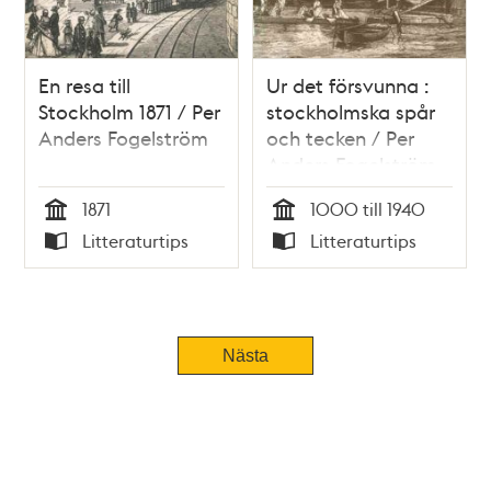
En resa till
Ur det försvunna :
Stockholm 1871 / Per
stockholmska spår
Anders Fogelström
och tecken / Per
Anders Fogelström
1871
1000 till 1940
Tid
Tid
Litteraturtips
Litteraturtips
Typ
Typ
Nästa