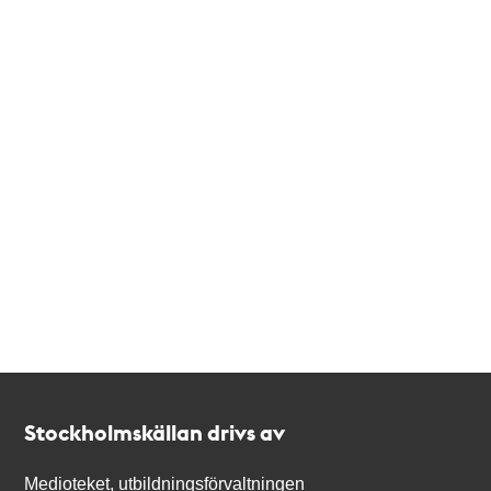
Kontakt
Stockholmskällan
Stockholmskällan drivs av
Medioteket, utbildningsförvaltningen