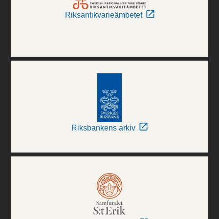
Riksantikvarieämbetet
Riksbankens arkiv