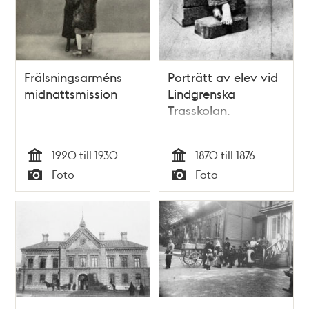
Frälsningsarméns
Porträtt av elev vid
midnattsmission
Lindgrenska
Trasskolan.
1920 till 1930
1870 till 1876
Tid
Tid
Foto
Foto
Typ
Typ