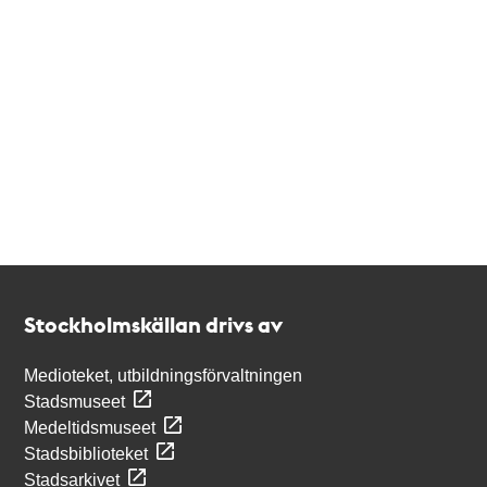
Kontakt
Stockholmskällan
Stockholmskällan drivs av
Medioteket, utbildningsförvaltningen
Stadsmuseet
Medeltidsmuseet
Stadsbiblioteket
Stadsarkivet