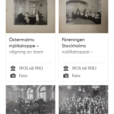
Östermalms
Föreningen
mjölkdroppe –
Stockholms
vägning av barn
mjölkdroppar -
Mödrar och barn i
väntrummet
1905 till 1910
1905 till 1930
Tid
Tid
Foto
Foto
Typ
Typ