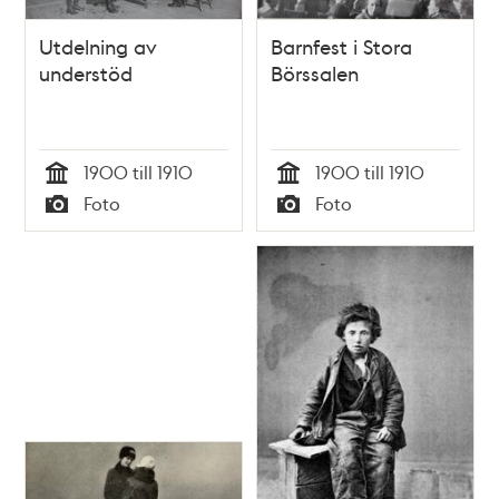
Utdelning av
Barnfest i Stora
understöd
Börssalen
1900 till 1910
1900 till 1910
Tid
Tid
Foto
Foto
Typ
Typ