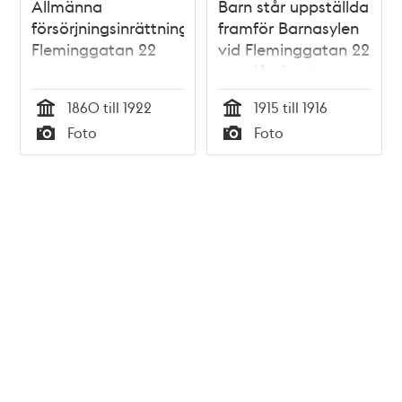
Allmänna
Barn står uppställda
försörjningsinrättningen,
framför Barnasylen
Fleminggatan 22
vid Fleminggatan 22
som låg inom
området för
1860 till 1922
1915 till 1916
Stockholms
Tid
Tid
Foto
Foto
Allmänna
Typ
Typ
försörjningsinrättning,
kallad Grubbens.