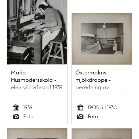
Maria
Östermalms
Husmodersskola -
mjölkdroppe -
elev vid vävstol 1939
beredning av
mjölkblandning till
spädbarn
1939
1905 till 1930
Tid
Tid
Foto
Foto
Typ
Typ