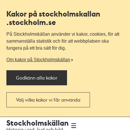
Kakor på stockholmskallan
.stockholm.se
På Stockholmskällan använder vi kakor, cookies, för att
sammanställa statistik och för att webbplatsen ska
fungera på ett bra sätt för dig.
Om kakor på Stockholmskällan
Godkänn alla kakor
Välj vilka kakor vi får använda
Till
Till
Stockholmskällan
navigationen
huvudinnehållet
Historia i ord, ljud och bild