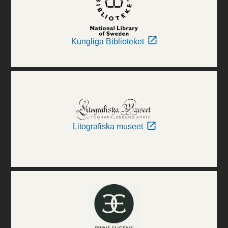
Kungliga Biblioteket
Litografiska museet