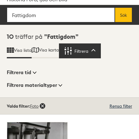
Sök
Fritextsök
Sök
Sökresultat
10
träffar på
Fattigdom
Visa karta
Visa lista
Filtrera
Filtrera
Filtrera tid
Filtrera materialtyper
Visningsläge
Totalt
Valda filter:
Foto
Rensa filter
10
träffar
Lista
Karta