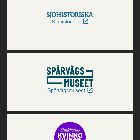
Sjöhistoriska
Spårvägsmuseet