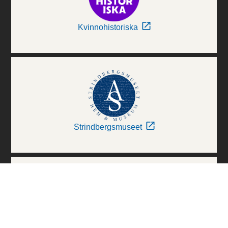
Kvinnohistoriska
Strindbergsmuseet
Thielska Galleriet