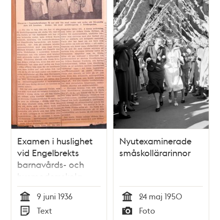
Examen i huslighet
Nyutexaminerade
vid Engelbrekts
småskollärarinnor
barnavårds- och
husmodersskola
9 juni 1936
24 maj 1950
Tid
Tid
Text
Foto