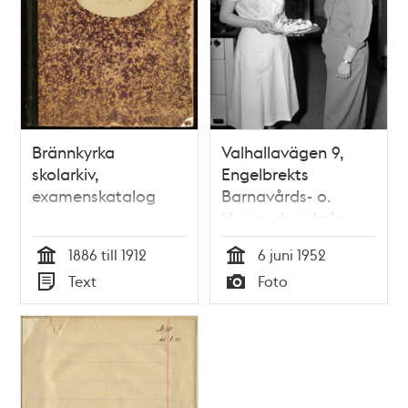
Brännkyrka
Valhallavägen 9,
skolarkiv,
Engelbrekts
examenskatalog
Barnavårds- o.
Husmodersskola.
Fröken Gudrun
1886 till 1912
6 juni 1952
Schaefer, elev på
Tid
Tid
Text
Foto
husmoderskursen,
Typ
Typ
visar sin
examenstårta för
rektor Karin
Cronholm i
samband med