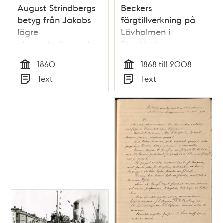
August Strindbergs
Beckers
betyg från Jakobs
färgtillverkning på
lägre
Lövholmen i
elementarläroverk
Stockholm : en
VT 1860
industrihistorisk
1860
1868 till 2008
undersökning / Leif
Tid
Tid
Text
Text
Bivegård, Jonas
Typ
Typ
Vikström