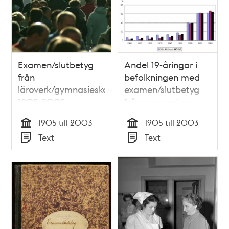
Examen/slutbetyg
Andel 19-åringar i
från
befolkningen med
läroverk/gymnasieskolan
examen/slutbetyg
1905-2003
från gymnasium
1905 till 2003
1905 till 2003
Tid
Tid
Text
Text
Typ
Typ