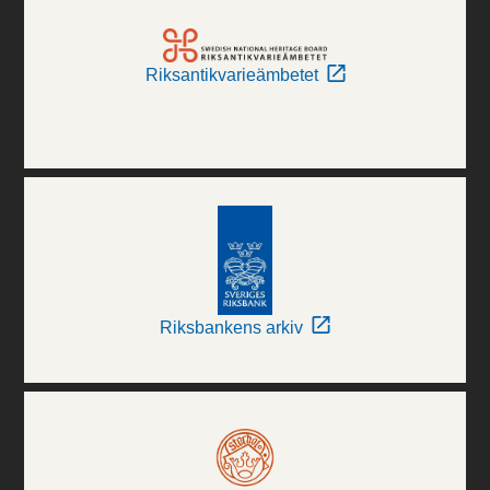
Riksantikvarieämbetet
Riksbankens arkiv