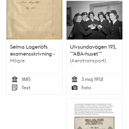
kursavslutning
Selma Lagerlöfs
Ulvsundavägen 193,
examensskrivning -
""ABA-huset""
Högre
(Aerotransport).
lärarinneseminariet
Flygvärdinnor tar
VT 1885
Skandinavisk SAS-
1885
3 maj 1952
examen och mottar
Tid
Tid
Text
Foto
sina ""vingar"" i
Typ
Typ
direktionsmatsalen