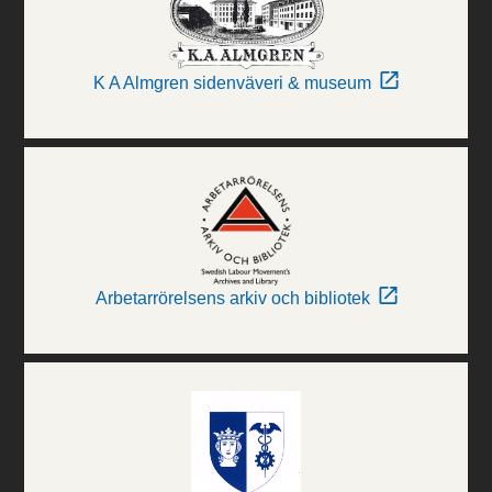
K A Almgren sidenväveri & museum
Arbetarrörelsens arkiv och bibliotek