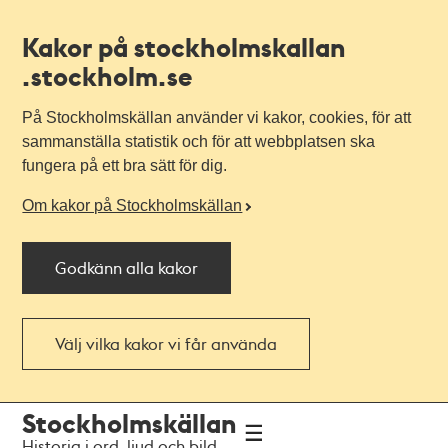
Kakor på stockholmskallan
.stockholm.se
På Stockholmskällan använder vi kakor, cookies, för att
sammanställa statistik och för att webbplatsen ska
fungera på ett bra sätt för dig.
Om kakor på Stockholmskällan
Godkänn alla kakor
Välj vilka kakor vi får använda
Till
Till
Stockholmskällan
navigationen
huvudinnehållet
Historia i ord, ljud och bild