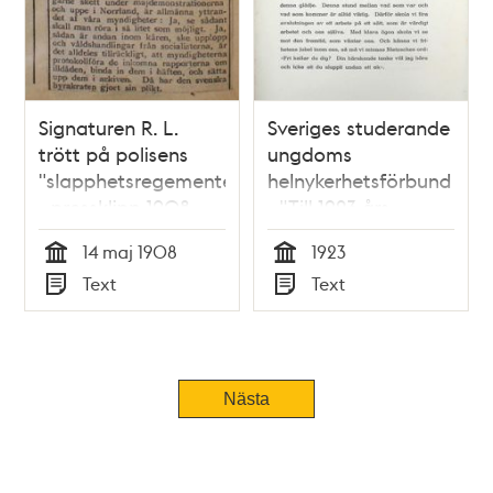
Signaturen R. L.
Sveriges studerande
trött på polisens
ungdoms
"slapphetsregemente"
helnykerhetsförbund
- pressklipp 1908
- "Till 1923 års
studenter!"
14 maj 1908
1923
Tid
Tid
Text
Text
Typ
Typ
Nästa