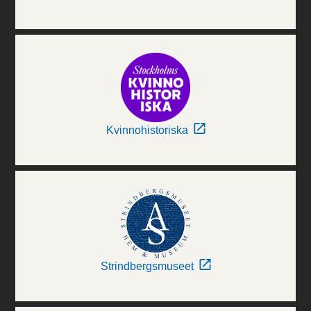
Kvinnohistoriska
Strindbergsmuseet