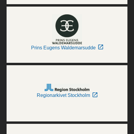
Prins Eugens Waldemarsudde
Regionarkivet Stockholm