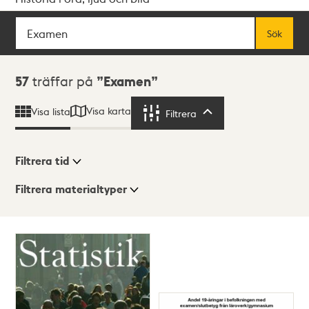
Sök
Fritextsök
Sök
Sökresultat
57
träffar på
Examen
Visa karta
Visa lista
Filtrera
Filtrera
Filtrera tid
Filtrera materialtyper
Visningsläge
Totalt
57
träffar
Lista
Karta