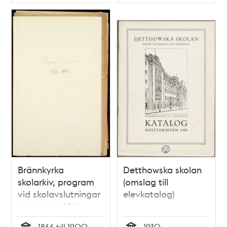
Typ
Typ
Brännkyrka
Detthowska skolan
skolarkiv, program
(omslag till
vid skolavslutningar
elevkatalog)
med mera 1866 -
1900
1866 till 1900
1930