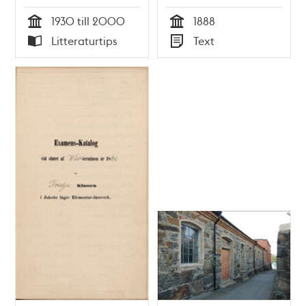
möjligheter / Ove
1930 till 2000
1888
Myrberg
Tid
Tid
Litteraturtips
Text
Typ
Typ