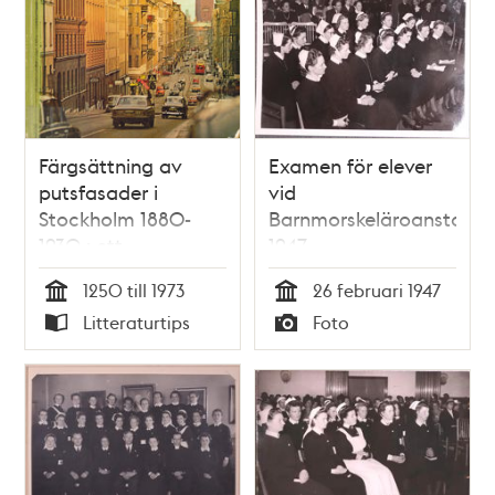
Färgsättning av
Examen för elever
putsfasader i
vid
Stockholm 1880-
Barnmorskeläroanstalte
1930 : ett
1947
examensarbete
1250 till 1973
26 februari 1947
utfört på KTH,
Tid
Tid
Litteraturtips
Foto
Sektionen för
Typ
Typ
Arkitektur,
Avdelningen för
Formlära / Sidsel
Broberg, Catherine
Paues