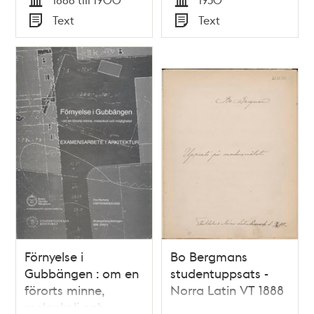
Tid
Tid
Text
Text
Typ
Typ
Förnyelse i
Bo Bergmans
Gubbängen : om en
studentuppsats -
förorts minne,
Norra Latin VT 1888
melankoli och