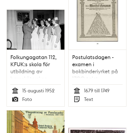
Folkungagatan 112,
Postulatsdagen -
KFUK:s skola för
examen i
utbildning av
bokbinderiyrket på
barnsköterskor.
1700-talet
Examen.
15 augusti 1952
1679 till 1749
Föreståndarinna
Tid
Tid
Foto
Text
Margot Wikner
Typ
Typ
fäster
barnsköterskebroschen
på Elin Andreasson