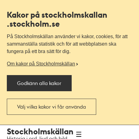
Kakor på stockholmskallan
.stockholm.se
På Stockholmskällan använder vi kakor, cookies, för att
sammanställa statistik och för att webbplatsen ska
fungera på ett bra sätt för dig.
Om kakor på Stockholmskällan
Godkänn alla kakor
Välj vilka kakor vi får använda
Till
Till
Stockholmskällan
navigationen
huvudinnehållet
Historia i ord, ljud och bild