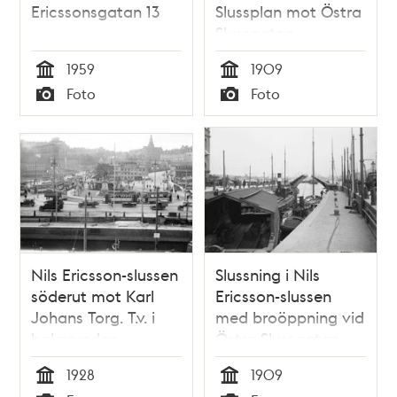
Ericssonsgatan 13
Slussplan mot Östra
Slussgatan
1959
1909
Tid
Tid
Foto
Foto
Typ
Typ
Nils Ericsson-slussen
Slussning i Nils
söderut mot Karl
Ericsson-slussen
Johans Torg. T.v. i
med broöppning vid
bakgrunden
Östra Slussgatan
Katarinahissen
1928
1909
Tid
Tid