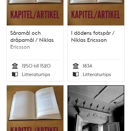
Såramål och
I dödens fotspår /
dråpamål / Niklas
Niklas Ericsson
Ericsson
1250 till 1520
1834
Tid
Tid
Litteraturtips
Litteraturtips
Typ
Typ