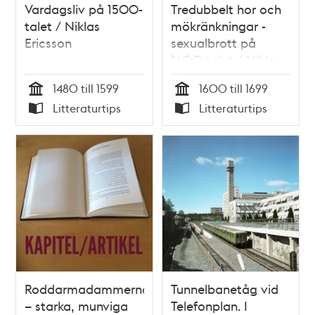
Vardagsliv på 1500-
Tredubbelt hor och
talet / Niklas
mökränkningar -
Ericsson
sexualbrott på
1600-talet / Niklas
Ericsson
1480 till 1599
1600 till 1699
Tid
Tid
Litteraturtips
Litteraturtips
Typ
Typ
Roddarmadammerna
Tunnelbanetåg vid
– starka, munviga
Telefonplan. I