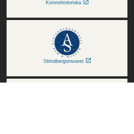
Kvinnohistoriska
Strindbergsmuseet
Thielska Galleriet