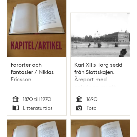
Förorter och
Karl XII:s Torg sedd
fantasier / Niklas
från Slottskajen.
Ericsson
Äreport med
anledning av att
John Ericssons stoft
1870 till 1970
1890
har förts till
Tid
Tid
Litteraturtips
Foto
Stockholm från USA
Typ
Typ