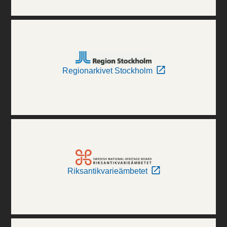
Regionarkivet Stockholm
Riksantikvarieämbetet