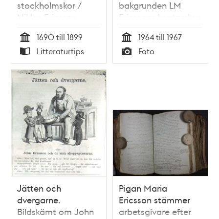
stockholmskor /
bakgrunden LM
Niklas Ericsson
Ericssons kontorshus
1690 till 1899
1964 till 1967
Tid
Tid
Litteraturtips
Foto
Typ
Typ
Jätten och
Pigan Maria
dvergarne.
Ericsson stämmer
Bildskämt om John
arbetsgivare efter