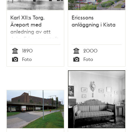
Karl XII:s Torg.
Ericssons
Äreport med
anläggning i Kista
anledning av att
John Ericssons stoft
har förts till
1890
2000
Stockholm från USA.
Tid
Tid
Foto
Foto
Bilden tagen vid
Typ
Typ
nuvarande
Slottskajen