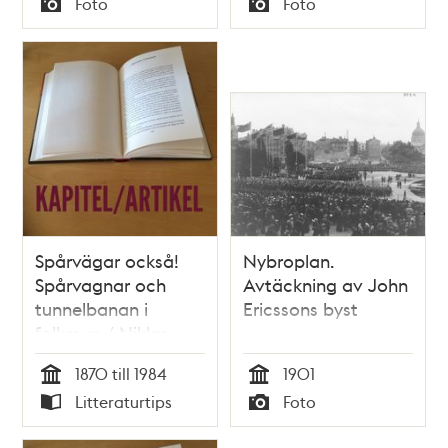
Foto
Foto
Typ
Typ
Spårvägar också!
Nybroplan.
Spårvagnar och
Avtäckning av John
tunnelbanan i
Ericssons byst
folkmun / Niklas
Ericsson
1870 till 1984
1901
Tid
Tid
Litteraturtips
Foto
Typ
Typ