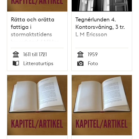
Rätta och orätta
Tegnérlunden 4.
fattiga i
Kontorsvåning, 3 tr.
stormaktstidens
L M Ericsson
huvudstad / Niklas
Ericsson
1611 till 1721
1959
Tid
Tid
Litteraturtips
Foto
Typ
Typ