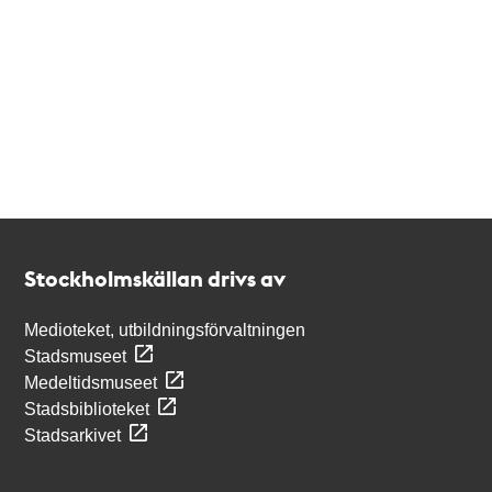
Kontakt
Stockholmskällan
Stockholmskällan drivs av
Medioteket, utbildningsförvaltningen
Stadsmuseet
Medeltidsmuseet
Stadsbiblioteket
Stadsarkivet