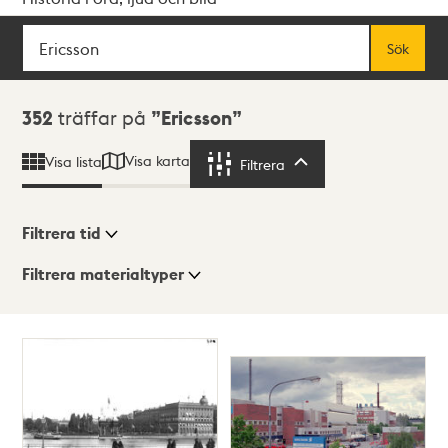
Sök
Fritextsök
Sök
Sökresultat
352
träffar på
Ericsson
Visa karta
Visa lista
Filtrera
Filtrera
Filtrera tid
Filtrera materialtyper
Visningsläge
Totalt
352
träffar
Lista
Karta