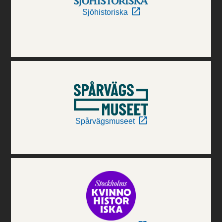
Sjöhistoriska
Spårvägsmuseet