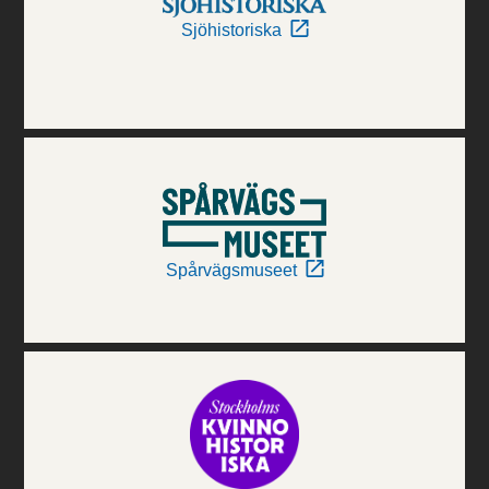
Sjöhistoriska
Spårvägsmuseet