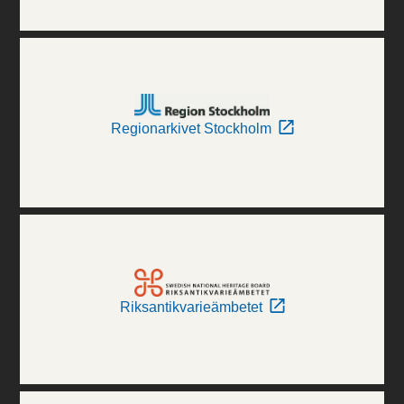
Regionarkivet Stockholm
Riksantikvarieämbetet