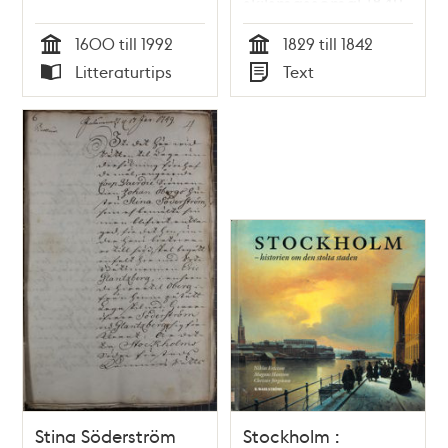
skilsmässomål 1842
1600 till 1992
1829 till 1842
Tid
Tid
Litteraturtips
Text
Typ
Typ
Stina Söderström
Stockholm :