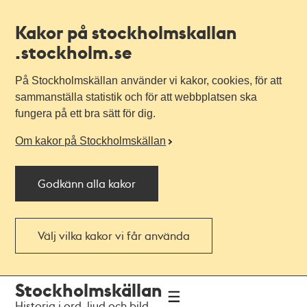
Kakor på stockholmskallan
.stockholm.se
På Stockholmskällan använder vi kakor, cookies, för att
sammanställa statistik och för att webbplatsen ska
fungera på ett bra sätt för dig.
Om kakor på Stockholmskällan
Godkänn alla kakor
Välj vilka kakor vi får använda
Till
Till
Stockholmskällan
navigationen
huvudinnehållet
Historia i ord, ljud och bild