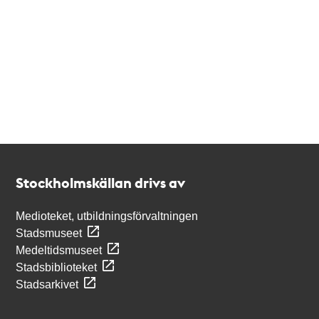
Kontakt
Stockholmskällan
Stockholmskällan drivs av
Medioteket, utbildningsförvaltningen
Stadsmuseet
Medeltidsmuseet
Stadsbiblioteket
Stadsarkivet