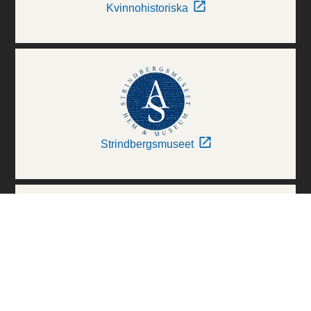
Kvinnohistoriska
Strindbergsmuseet
Thielska Galleriet