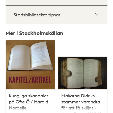
Stadsbiblioteket tipsar
Mer i Stockholmskällan
Relaterade
poster
och
teman
Kungliga skandaler
Makarna Didriks
på Öfre Ö / Harald
stämmer varandra
Norbelie
för att få skiljas -