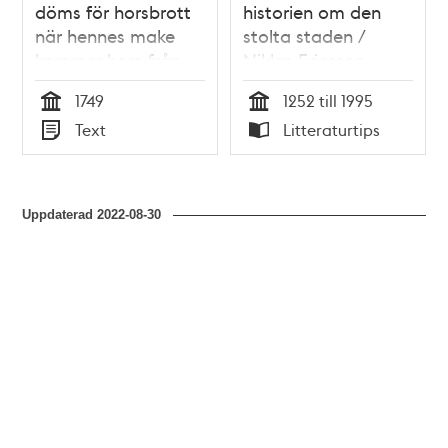
döms för horsbrott
historien om den
när hennes make
stolta staden /
kommer hem från
Niklas Ericsson,
sjön 1749
Magnus Hansson,
1749
1252 till 1995
Christer Jörgensen
Tid
Tid
Text
Litteraturtips
Typ
Typ
Uppdaterad
2022-08-30