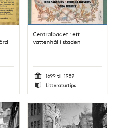
Centralbadet : ett
ård
vattenhål i staden
1699 till 1989
Tid
Litteraturtips
Typ