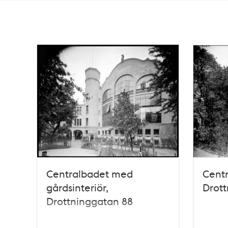
Totalt
27
träffar
Centralbadet med
Centr
gårdsinteriör,
Drott
Drottninggatan 88