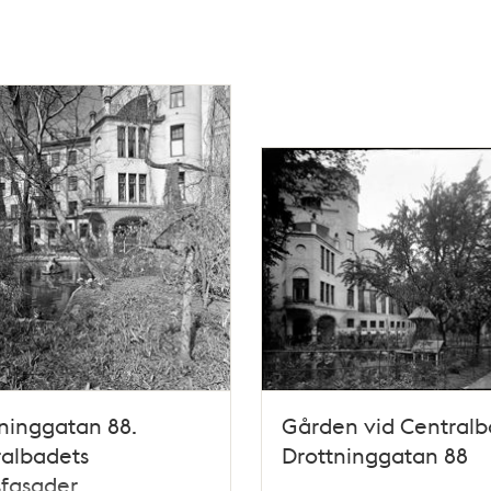
ninggatan 88.
Gården vid Centralb
ralbadets
Drottninggatan 88
sfasader