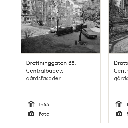
Drottninggatan 88.
Drott
Centralbadets
Cent
gårdsfasader
gård
1963
Tid
Tid
Foto
Typ
Typ