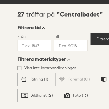
27
Centralbadet
träffar på
Sökresultat
Filtrera tid
Från
Till
Visningsläge
Filtrer
Filtrera materialtyper
Lista
Karta
Visa inte lärarhandledningar
Ritning
(
1
)
Föremål
(
0
)
Bildkonst
(
2
)
Foto
(
13
)