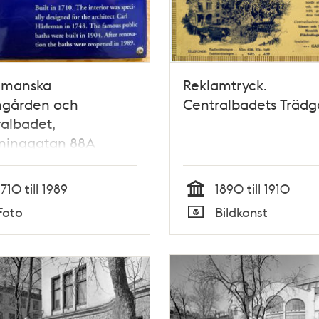
emanska
Reklamtryck.
gården och
Centralbadets Trädg
albadet,
tninggatan 88A
ndet 20)
1710 till 1989
1890 till 1910
Tid
Foto
Bildkonst
Typ