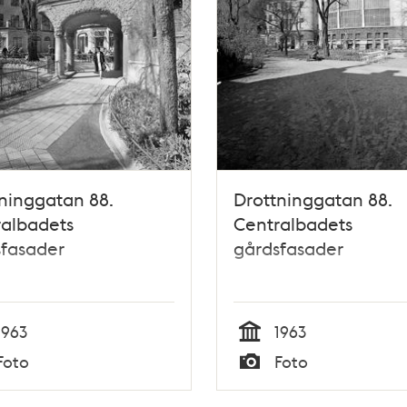
ninggatan 88.
Drottninggatan 88.
ralbadets
Centralbadets
sfasader
gårdsfasader
1963
1963
Tid
Foto
Foto
Typ