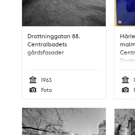
Drottninggatan 88.
Hårl
Centralbadets
malm
gårdsfasader
Centr
Drot
(Isla
1963
Tid
Tid
Foto
Typ
Typ