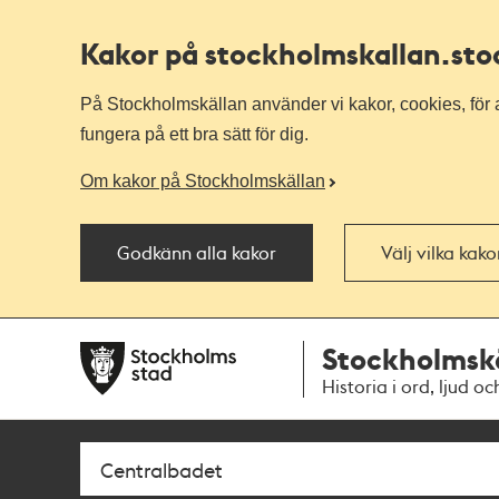
Kakor på stockholmskallan
.st
På Stockholmskällan använder vi kakor, cookies, för a
fungera på ett bra sätt för dig.
Om kakor på Stockholmskällan
Godkänn alla kakor
Välj vilka kak
Till
Till
Stockholmsk
navigationen
huvudinnehållet
Historia i ord, ljud oc
Sök
Fritextsök