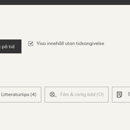
Visa innehåll utan tidsangivelse
a på tid
Litteraturtips
(
4
)
Film & rörlig bild
(
0
)