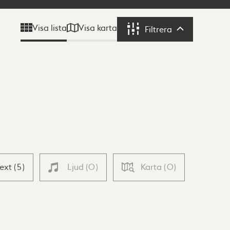
Visa karta
Visa lista
Filtrera
Filtrera
Text
(
5
)
Ljud
(
0
)
Karta
(
0
)