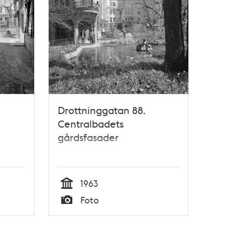
Drottninggatan 88.
Centralbadets
gårdsfasader
1963
Tid
Foto
Typ