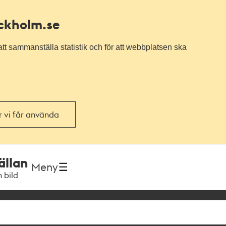
ockholm.se
tt sammanställa statistik och för att webbplatsen ska
or vi får använda
ällan
Meny
h bild