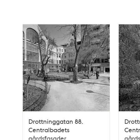
Drottninggatan 88.
Drott
Centralbadets
Cent
gårdsfasader
gård