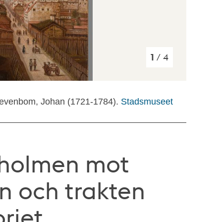
1
/ 4
Sevenbom, Johan (1721-1784).
Stadsmuseet
ekholmen mot
 och trakten
riet