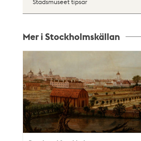
Stadsmuseet tipsar
Mer i Stockholmskällan
Relaterade
poster
och
teman