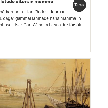
 letade efter sin mamma
Tema
på barnhem. Han föddes i februari
 11 dagar gammal lämnade hans mamma in
huset. När Carl Wilhelm blev äldre försök…