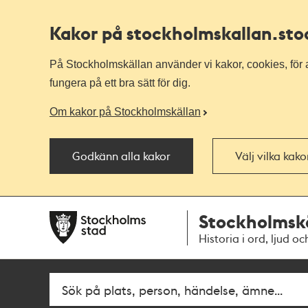
Kakor på stockholmskallan
.st
På Stockholmskällan använder vi kakor, cookies, för a
fungera på ett bra sätt för dig.
Om kakor på Stockholmskällan
Godkänn alla kakor
Välj vilka kak
Till
Till
Stockholmsk
navigationen
huvudinnehållet
Historia i ord, ljud oc
Fritextsök