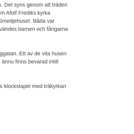
. Det syns genom att träden
 om Afolf Frediks kyrka
 Smedjehuset. Båda var
 användes barnen och fångarna
nggatan. Ett av de vita husen
nnu finns bevarad intill
ls klockstapel med träkyrkan