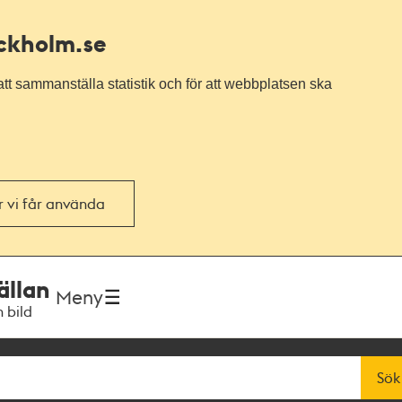
ockholm.se
tt sammanställa statistik och för att webbplatsen ska
or vi får använda
ällan
Meny
h bild
Sök