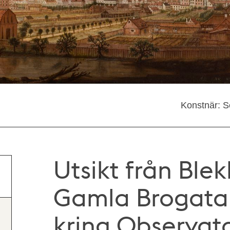
Konstnär: 
Utsikt från Bl
Gamla Brogatan
kring Observato