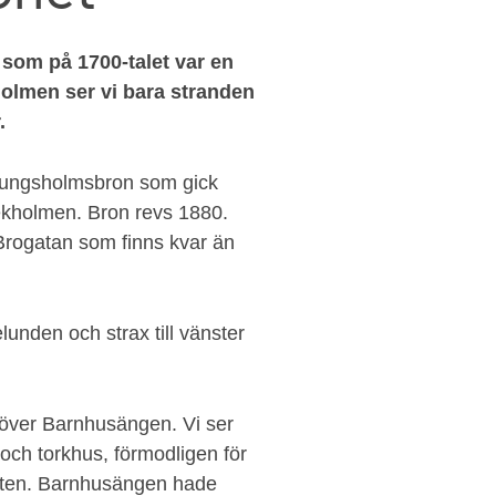
som på 1700-talet var en
holmen ser vi bara stranden
.
a Kungsholmsbron som gick
kholmen. Bron revs 1880.
rogatan som finns kvar än
elunden och strax till vänster
sig över Barnhusängen. Vi ser
och torkhus, förmodligen för
älten. Barnhusängen hade