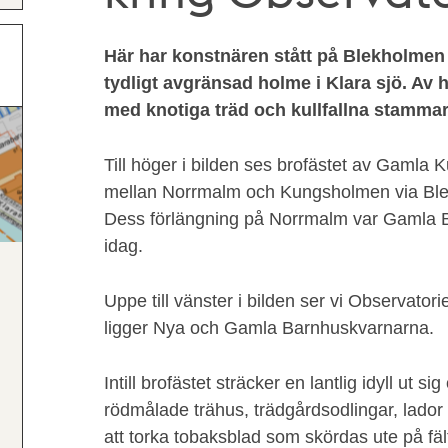
Här har konstnären stått på Blekholmen 
tydligt avgränsad holme i Klara sjö. Av 
med knotiga träd och kullfallna stammar
Till höger i bilden ses brofästet av Gaml
mellan Norrmalm och Kungsholmen via Ble
Dess förlängning på Norrmalm var Gamla B
idag.
Uppe till vänster i bilden ser vi Observatori
ligger Nya och Gamla Barnhuskvarnarna.
Intill brofästet sträcker en lantlig idyll ut 
rödmålade trähus, trädgårdsodlingar, lador 
att torka tobaksblad som skördas ute på f