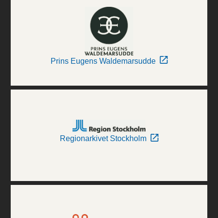
Prins Eugens Waldemarsudde
Regionarkivet Stockholm