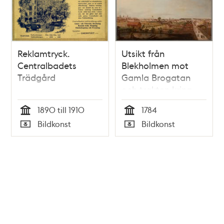
Reklamtryck.
Utsikt från
Centralbadets
Blekholmen mot
Trädgård
Gamla Brogatan
och trakten kring
Observatoriet
1890 till 1910
1784
Tid
Tid
Bildkonst
Bildkonst
Typ
Typ