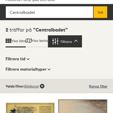
Sök
Fritextsök
Sök
Sökresultat
2
träffar på
Centralbadet
Visa karta
Visa lista
Filtrera
Filtrera
Filtrera tid
Filtrera materialtyper
Visningsläge
Totalt
Valda filter:
Bildkonst
Rensa filter
2
träffar
Lista
Karta