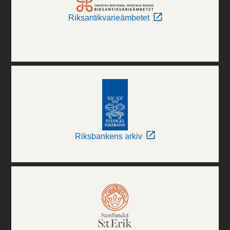
Riksantikvarieämbetet
Riksbankens arkiv