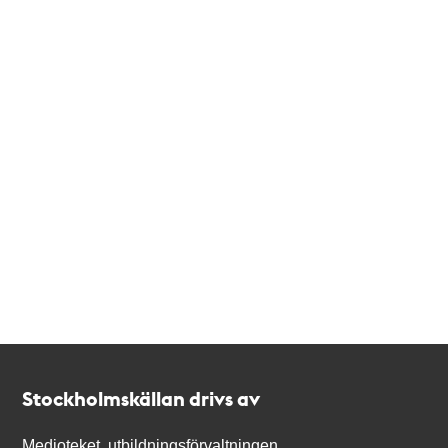
Kontakt
Stockholmskällan
Stockholmskällan drivs av
Medioteket, utbildningsförvaltningen