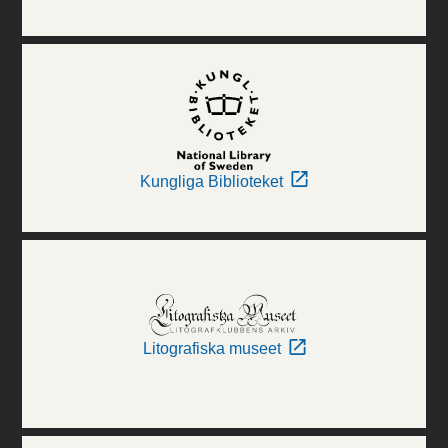
Kungliga Biblioteket
Litografiska museet