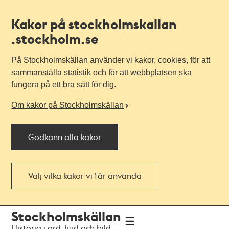
Kakor på stockholmskallan
.stockholm.se
På Stockholmskällan använder vi kakor, cookies, för att
sammanställa statistik och för att webbplatsen ska
fungera på ett bra sätt för dig.
Om kakor på Stockholmskällan
Godkänn alla kakor
Välj vilka kakor vi får använda
Till
Till
Stockholmskällan
navigationen
huvudinnehållet
Historia i ord, ljud och bild