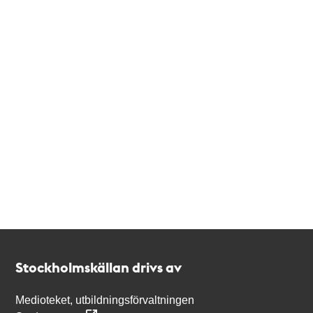
Kontakt
Stockholmskällan
Stockholmskällan drivs av
Medioteket, utbildningsförvaltningen