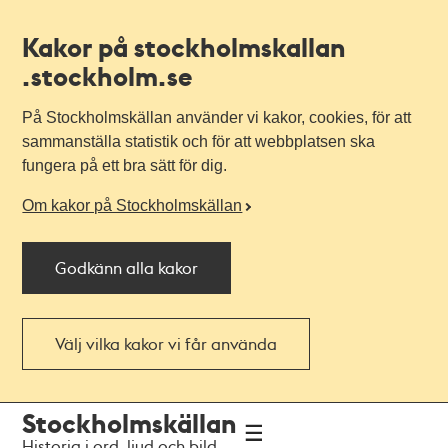
Kakor på stockholmskallan
.stockholm.se
På Stockholmskällan använder vi kakor, cookies, för att
sammanställa statistik och för att webbplatsen ska
fungera på ett bra sätt för dig.
Om kakor på Stockholmskällan
Godkänn alla kakor
Välj vilka kakor vi får använda
Till
Till
Stockholmskällan
navigationen
huvudinnehållet
Historia i ord, ljud och bild