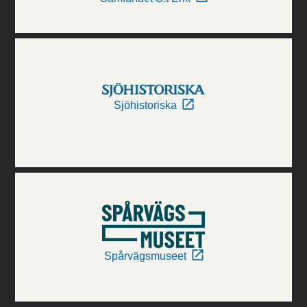
Sjöhistoriska
Spårvägsmuseet