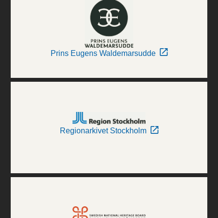
Prins Eugens Waldemarsudde
Regionarkivet Stockholm