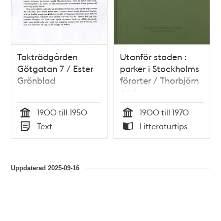
Takträdgården
Utanför staden :
Götgatan 7 / Ester
parker i Stockholms
Grönblad
förorter / Thorbjörn
Andersson
1900 till 1950
1900 till 1970
Tid
Tid
Text
Litteraturtips
Typ
Typ
Uppdaterad
2025-09-16