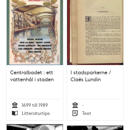
teman
Centralbadet : ett
I stadsparkerne /
vattenhål i staden
Claës Lundin
1699 till 1989
-
Tid
Tid
Litteraturtips
Text
Typ
Typ