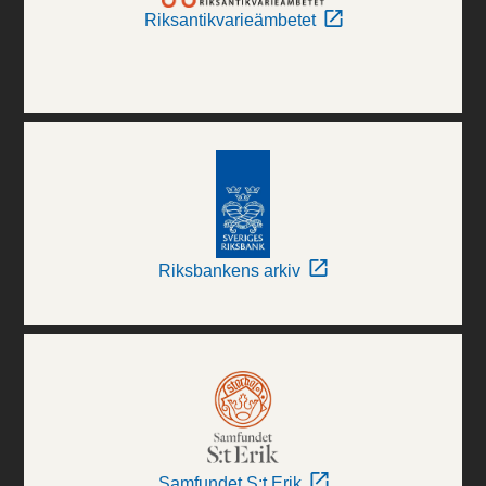
Riksantikvarieämbetet
Riksbankens arkiv
Samfundet S:t Erik