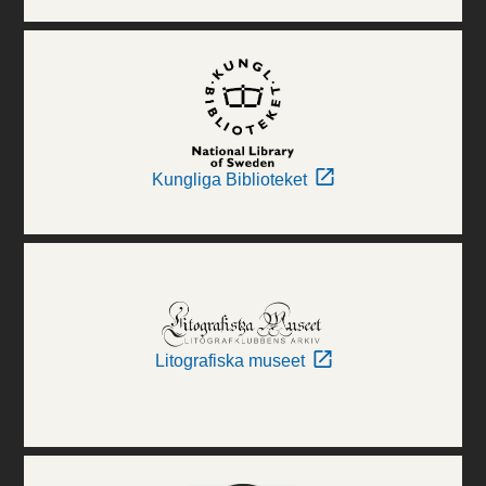
Kungliga Biblioteket
Litografiska museet