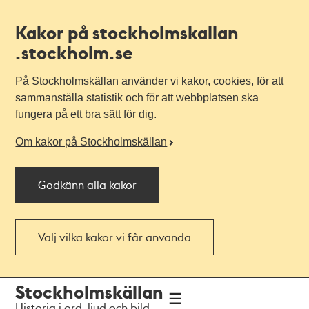
Kakor på stockholmskallan
.stockholm.se
På Stockholmskällan använder vi kakor, cookies, för att
sammanställa statistik och för att webbplatsen ska
fungera på ett bra sätt för dig.
Om kakor på Stockholmskällan
Godkänn alla kakor
Välj vilka kakor vi får använda
Till
Till
Stockholmskällan
navigationen
huvudinnehållet
Historia i ord, ljud och bild