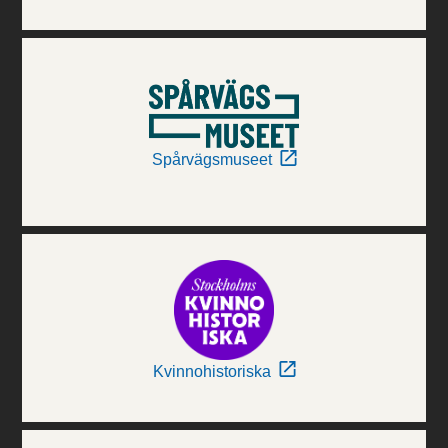
Spårvägsmuseet
Kvinnohistoriska