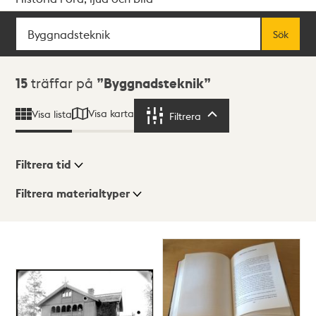
Sök
Fritextsök
Sök
Sökresultat
15
träffar på
Byggnadsteknik
Visa karta
Visa lista
Filtrera
Filtrera
Filtrera tid
Filtrera materialtyper
Visningsläge
Totalt
15
träffar
Lista
Karta