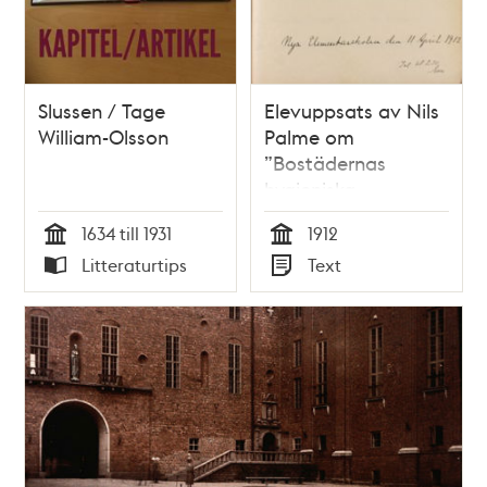
Slussen / Tage
Elevuppsats av Nils
William-Olsson
Palme om
”Bostädernas
hygieniska
anordning” - 1912
1634 till 1931
1912
Tid
Tid
Litteraturtips
Text
Typ
Typ