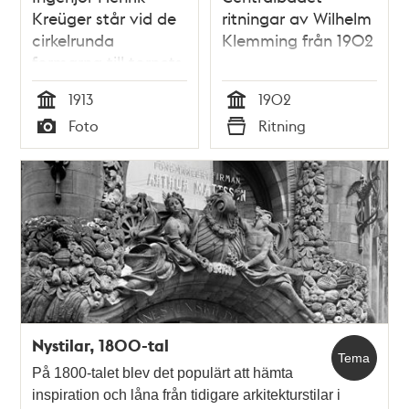
Kreüger står vid de
ritningar av Wilhelm
cirkelrunda
Klemming från 1902
formarna till tornets
fundament.
1913
1902
Stadshuset är under
Tid
Tid
Foto
Ritning
uppförande.
Typ
Typ
Nystilar, 1800-tal
Tema
På 1800-talet blev det populärt att hämta
inspiration och låna från tidigare arkitekturstilar i