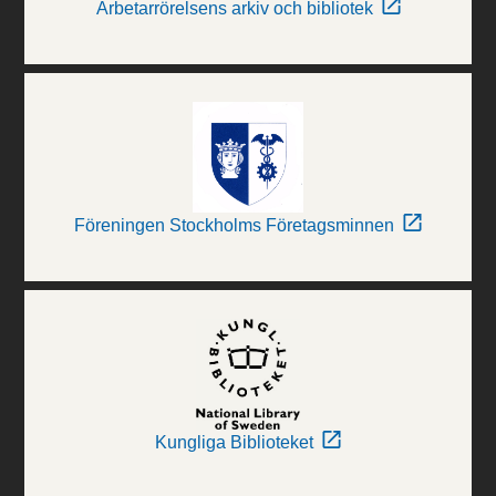
Arbetarrörelsens arkiv och bibliotek
Föreningen Stockholms Företagsminnen
Kungliga Biblioteket