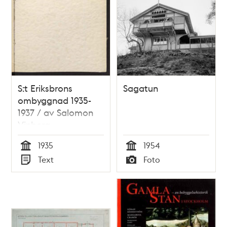
S:t Eriksbrons
Sagatun
ombyggnad 1935-
1937 / av Salomon
Vinberg
1935
1954
Tid
Tid
Text
Foto
Typ
Typ