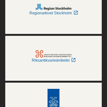
Regionarkivet Stockholm
Riksantikvarieämbetet