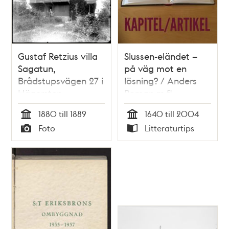
Gustaf Retzius villa
Slussen-eländet –
Sagatun,
på väg mot en
Brådstupsvägen 27 i
lösning? / Anders
Hägersten
Roman m.fl.
1880 till 1889
1640 till 2004
Tid
Tid
Foto
Litteraturtips
Typ
Typ