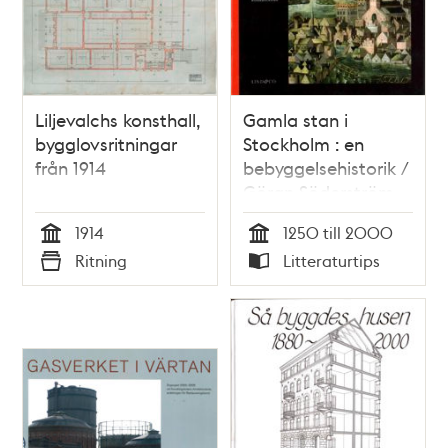
Liljevalchs konsthall,
Gamla stan i
bygglovsritningar
Stockholm : en
från 1914
bebyggelsehistorik /
Göran Söderström,
Margareta Cramér
1914
1250 till 2000
Tid
Tid
Ritning
Litteraturtips
Typ
Typ