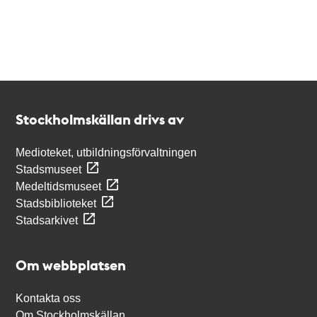
Kontakt
Stockholmskällan
Stockholmskällan drivs av
Medioteket, utbildningsförvaltningen
Stadsmuseet
Medeltidsmuseet
Stadsbiblioteket
Stadsarkivet
Om webbplatsen
Kontakta oss
Om Stockholmskällan