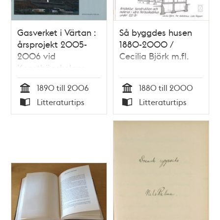
Gasverket i Värtan :
Så byggdes husen
årsprojekt 2005-
1880-2000 /
2006 vid
Cecilia Björk m.fl.
Konsthögskolans
arkitekturskola,
1890 till 2006
1880 till 2000
avdelningen för
Tid
Tid
Litteraturtips
Litteraturtips
restaureringskonst.
Typ
Typ