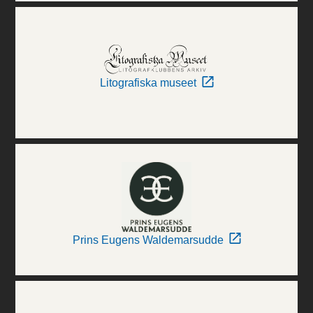
Litografiska museet
Prins Eugens Waldemarsudde