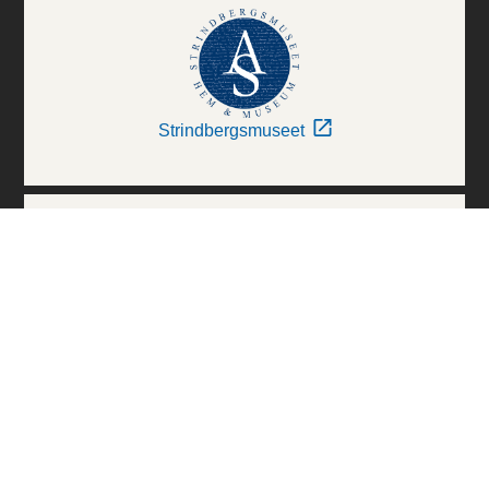
Strindbergsmuseet
Thielska Galleriet