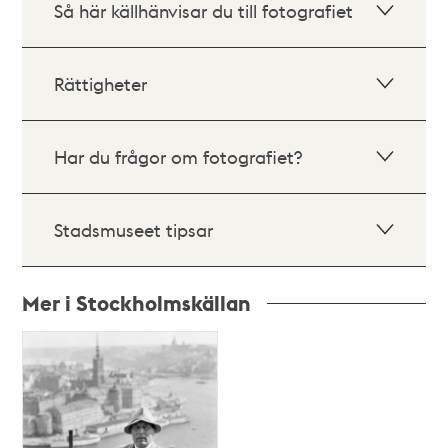
Så här källhänvisar du till fotografiet
Rättigheter
Har du frågor om fotografiet?
Stadsmuseet tipsar
Mer i Stockholmskällan
Relaterade
poster
och
teman