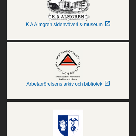
K A Almgren sidenväveri & museum
Arbetarrörelsens arkiv och bibliotek