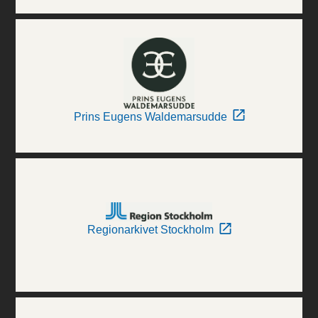
Prins Eugens Waldemarsudde
Regionarkivet Stockholm