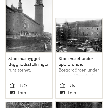
Stadshusbygget.
Stadshuset under
Byggnadsställningar
uppförande.
runt tornet.
Borgargården under
arbete. Vinterbild.
1920
1916
Tid
Tid
Foto
Foto
Typ
Typ