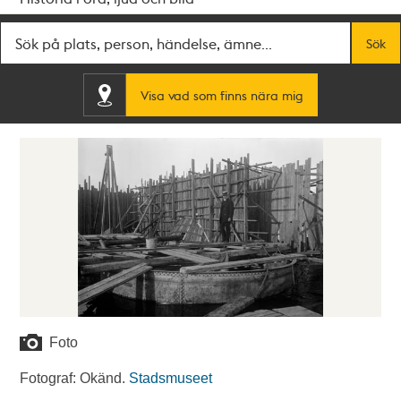
Fritextsök
Sök
Visa vad som finns nära mig
Foto
Fotograf: Okänd.
Stadsmuseet