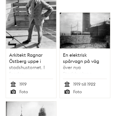
Arkitekt Ragnar
En elektrisk
Östberg uppe i
spårvagn på väg
stadshustornet. I
över nya
fonden
Stadshusbron
Riddarholmen.
1919
1919 till 1922
Tid
Tid
Foto
Foto
Typ
Typ