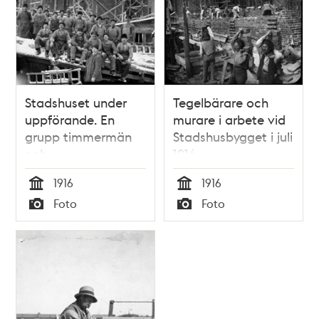
Stadshuset under
Tegelbärare och
uppförande. En
murare i arbete vid
grupp timmermän
Stadshusbygget i juli
och
1916
byggnadsarbetare,
1916
1916
verkmästare Axel
Tid
Tid
Foto
Foto
Emanuel Pettersson
Typ
Typ
i förgrunden