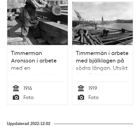
Timmerman
Timmermän i arbete
Aronsson i arbete
med bjälklagen på
med en
södra längan. Utsikt
timmerstock vid
över Riddarholmen
Stadshusbygget
och Södermalm.
1916
1919
Tid
Tid
Foto
Foto
Typ
Typ
Uppdaterad
2022-12-02