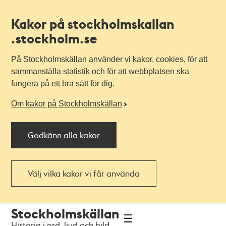
Kakor på stockholmskallan
.stockholm.se
På Stockholmskällan använder vi kakor, cookies, för att
sammanställa statistik och för att webbplatsen ska
fungera på ett bra sätt för dig.
Om kakor på Stockholmskällan
Godkänn alla kakor
Välj vilka kakor vi får använda
Till
Till
Stockholmskällan
navigationen
huvudinnehållet
Historia i ord, ljud och bild