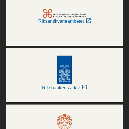
Riksantikvarieämbetet
Riksbankens arkiv