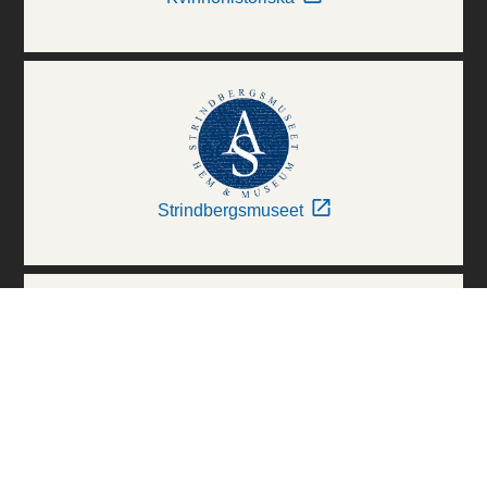
Strindbergsmuseet
Thielska Galleriet