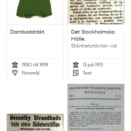
Dambaddräkt
Det Stockholmska
Mölle.
Skönhetstävlan vid
Hesselby - notis i
Aftonbladet 1913.
1930 till 1939
13 juli 1913
Tid
Tid
Föremål
Text
Typ
Typ