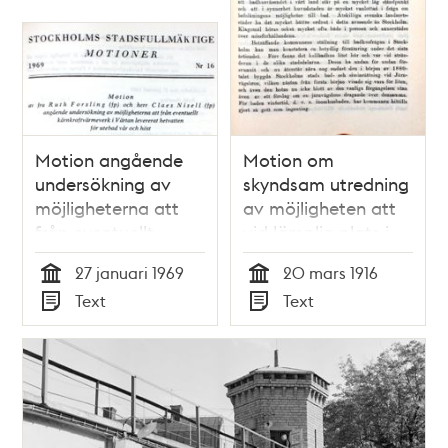
Motion angående
Motion om
undersökning av
skyndsam utredning
möjligheterna att
av möjligheten att
från eventuellt
vid lämplig plats i
kärnkraftvärmeverk i
viken söder om
27 januari 1969
20 mars 1916
Värtan leverera
Tranebergsbro
Tid
Tid
Text
Text
hetvatten för
anlägga en fullt
Typ
Typ
utebad vår och höst
tidsenlig
- Stadsfullmäktige
kallbadsinrättning –
1969
Stadsfullmäktige
1916