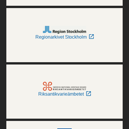
Regionarkivet Stockholm
Riksantikvarieämbetet