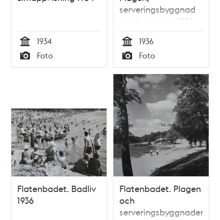
serveringsbyggnad
och hopptorn 1936
1934
1936
Tid
Tid
Foto
Foto
Typ
Typ
Flatenbadet. Badliv
Flatenbadet. Plagen
1936
och
serveringsbyggnaden