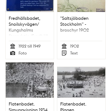
Fredhällsbadet,
"Saltsjöbaden
Snoilskyvägen/
Stockholm" -
Kungsholms
broschyr 1902
Strandstig (Fredhäll
1:1)
1922 till 1949
1902
Tid
Tid
Foto
Text
Typ
Typ
Flatenbadet.
Flatenbadet.
Simuppvisning 1934
Plagen,