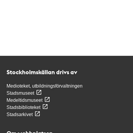
Kontakt
Stockholmskällan
Stockholmskällan drivs av
Medioteket, utbildningsförvaltningen
Stadsmuseet
Medeltidsmuseet
Stadsbiblioteket
Stadsarkivet