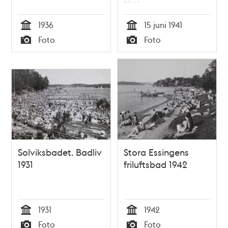
1941
1936
15 juni 1941
Tid
Tid
Foto
Foto
Typ
Typ
Solviksbadet. Badliv
Stora Essingens
1931
friluftsbad 1942
1931
1942
Tid
Tid
Foto
Foto