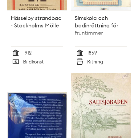
Hässelby strandbad
Simskola och
- Stockholms Mölle
badinrättning för
fruntimmer
1912
1859
Tid
Tid
Bildkonst
Ritning
Typ
Typ