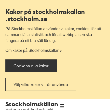
Kakor på stockholmskallan
.stockholm.se
På Stockholmskällan använder vi kakor, cookies, för att
sammanställa statistik och för att webbplatsen ska
fungera på ett bra sätt för dig.
Om kakor på Stockholmskällan
Godkänn alla kakor
Välj vilka kakor vi får använda
Till
Till
Stockholmskällan
navigationen
huvudinnehållet
Historia i ord, ljud och bild