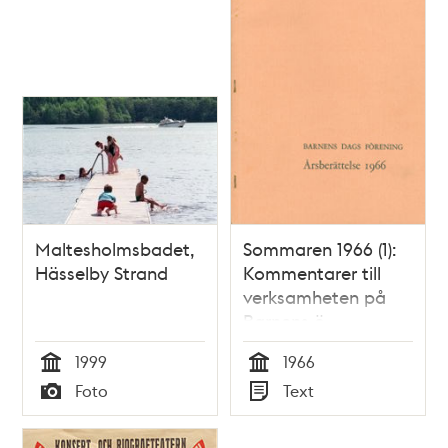
badsumpar under
nya
Kungsholmsbron...Stock
den 30 julii 1842.
Maltesholmsbadet,
Sommaren 1966 (1):
Hässelby Strand
Kommentarer till
verksamheten på
Barnens ö
1999
1966
Tid
Tid
Foto
Text
Typ
Typ