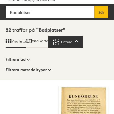
Sök
Fritextsök
Sök
Sökresultat
22
träffar på
Badplatser
Visa karta
Visa lista
Filtrera
Filtrera
Filtrera tid
Filtrera materialtyper
Visningsläge
Totalt
22
träffar
Lista
Karta