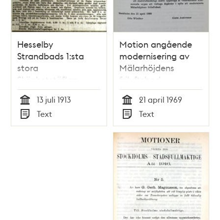
Hesselby
Motion angående
Strandbads 1:sta
modernisering av
stora
Mälarhöjdens
Skönhetstäflan -
friluftsbad -
annons i Stockholms
Stadsfullmäktige
13 juli 1913
21 april 1969
Dagblad
1969
Tid
Tid
Text
Text
Typ
Typ