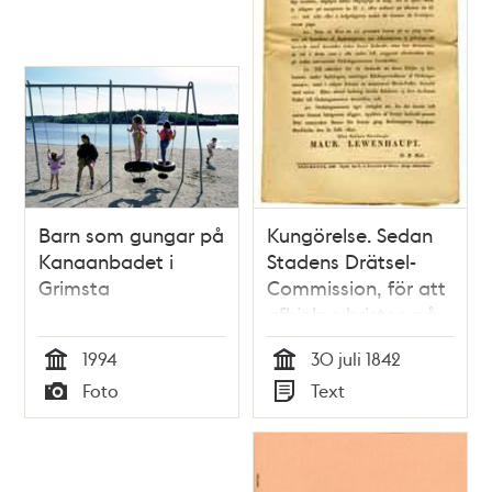
Barn som gungar på
Kungörelse. Sedan
Kanaanbadet i
Stadens Drätsel-
Grimsta
Commission, för att
afhjelpa bristen på
allmänna badställen
1994
30 juli 1842
inom hufvudstaden
Tid
Tid
Foto
Text
under
Typ
Typ
somarmånaderne,
låtit till en början
bygga tvenne