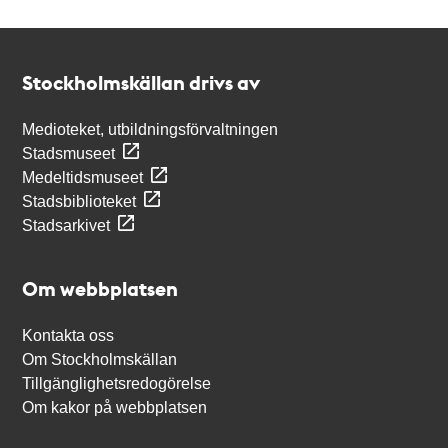
Kontakt
Stockholmskällan
Stockholmskällan drivs av
Medioteket, utbildningsförvaltningen
Stadsmuseet
Medeltidsmuseet
Stadsbiblioteket
Stadsarkivet
Om webbplatsen
Kontakta oss
Om Stockholmskällan
Tillgänglighetsredogörelse
Om kakor på webbplatsen