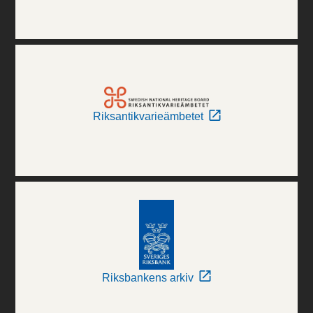
Riksantikvarieämbetet
Riksbankens arkiv