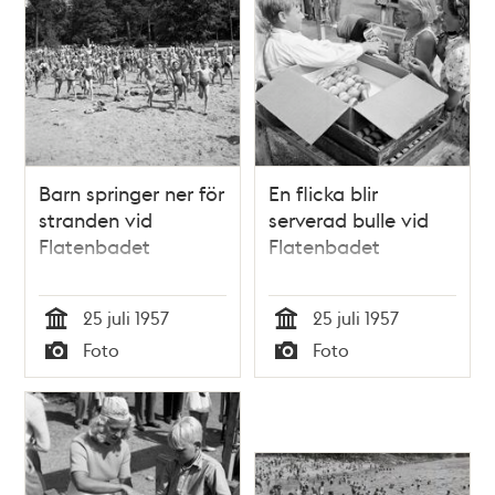
och
teman
Barn springer ner för
En flicka blir
stranden vid
serverad bulle vid
Flatenbadet
Flatenbadet
25 juli 1957
25 juli 1957
Tid
Tid
Foto
Foto
Typ
Typ