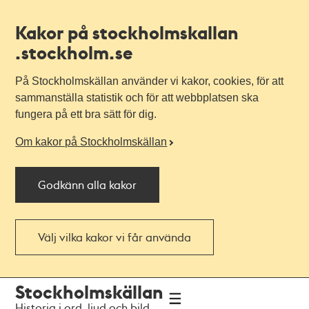
Kakor på stockholmskallan
.stockholm.se
På Stockholmskällan använder vi kakor, cookies, för att
sammanställa statistik och för att webbplatsen ska
fungera på ett bra sätt för dig.
Om kakor på Stockholmskällan
Godkänn alla kakor
Välj vilka kakor vi får använda
Till
Till
Stockholmskällan
navigationen
huvudinnehållet
Historia i ord, ljud och bild