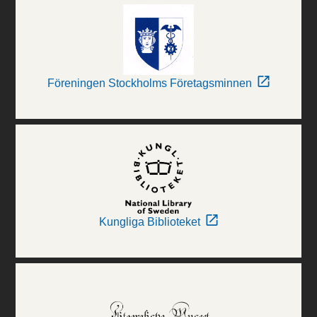
Föreningen Stockholms Företagsminnen
Kungliga Biblioteket