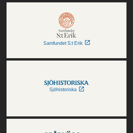
Samfundet S:t Erik
Sjöhistoriska