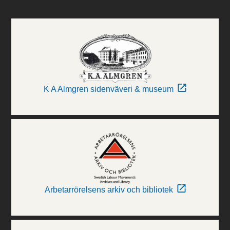
K A Almgren sidenväveri & museum
Arbetarrörelsens arkiv och bibliotek