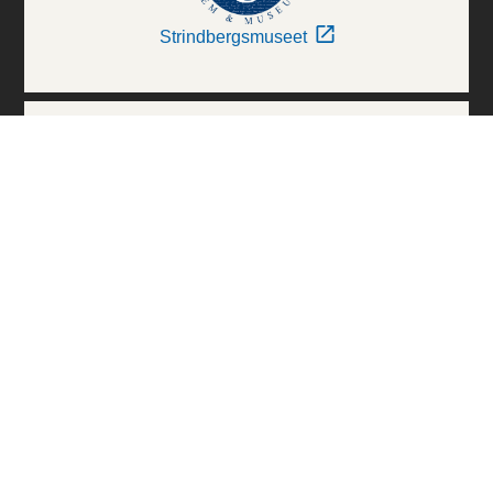
Strindbergsmuseet
Thielska Galleriet
Världskulturmuseerna