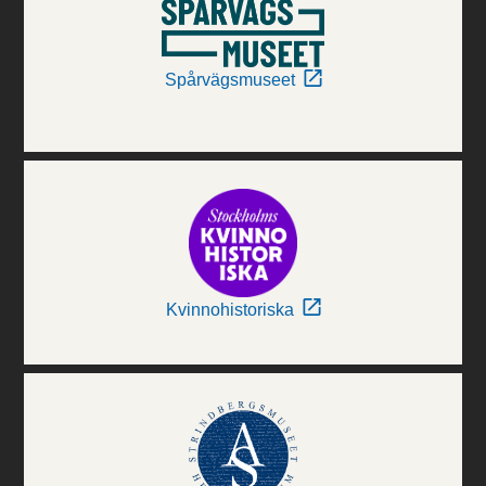
Spårvägsmuseet
Kvinnohistoriska