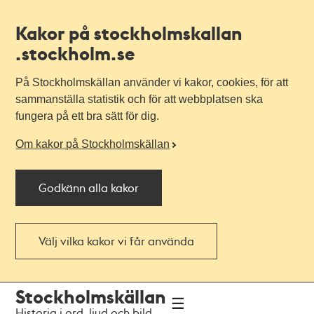
Kakor på stockholmskallan
.stockholm.se
På Stockholmskällan använder vi kakor, cookies, för att
sammanställa statistik och för att webbplatsen ska
fungera på ett bra sätt för dig.
Om kakor på Stockholmskällan
Godkänn alla kakor
Välj vilka kakor vi får använda
Till
Till
Stockholmskällan
navigationen
huvudinnehållet
Historia i ord, ljud och bild