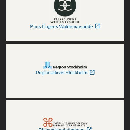
Prins Eugens Waldemarsudde
Regionarkivet Stockholm