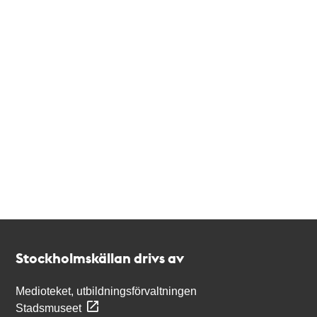
Kontakt
Stockholmskällan
Stockholmskällan drivs av
Medioteket, utbildningsförvaltningen
Stadsmuseet