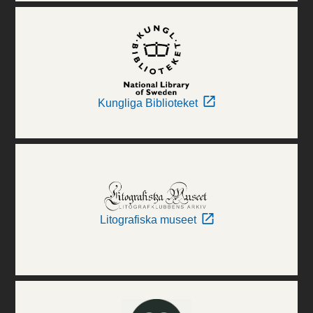
Kungliga Biblioteket
Litografiska museet