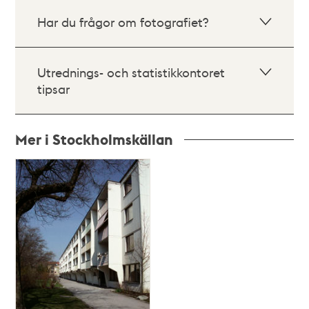
Har du frågor om fotografiet?
Utrednings- och statistikkontoret
tipsar
Mer i Stockholmskällan
Relaterade
poster
och
teman