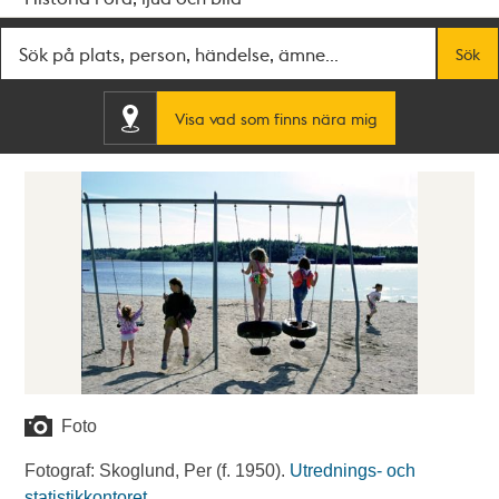
Fritextsök
Sök
Visa vad som finns nära mig
Foto
Fotograf: Skoglund, Per (f. 1950).
Utrednings- och
statistikkontoret