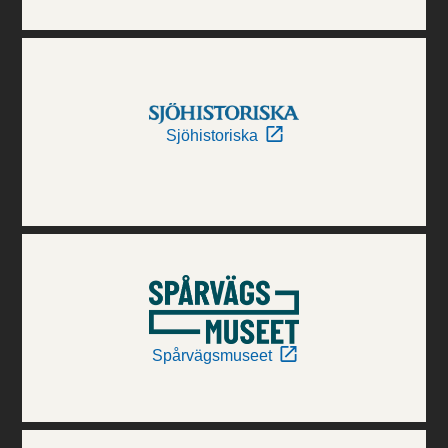
Sjöhistoriska
Spårvägsmuseet