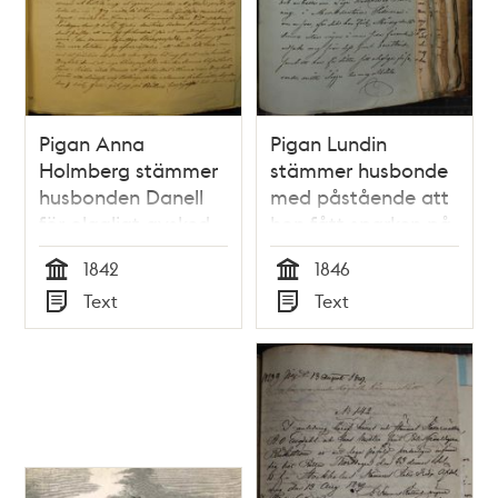
Pigan Anna
Pigan Lundin
Holmberg stämmer
stämmer husbonde
husbonden Danell
med påstående att
för olagligt avsked -
hon fått sparken på
rättsfall 1842
felaktiga grunder
1842
1846
Tid
Tid
Text
Text
Typ
Typ