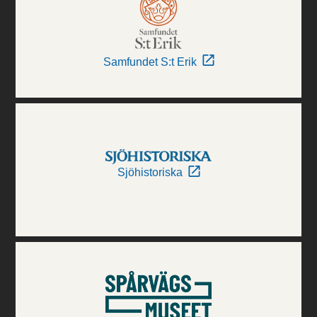
Samfundet S:t Erik
Sjöhistoriska