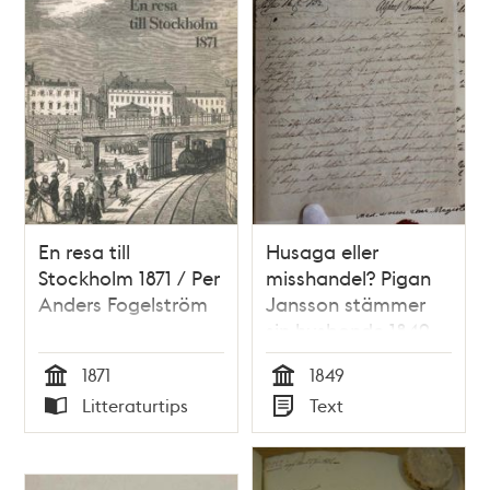
En resa till
Husaga eller
Stockholm 1871 / Per
misshandel? Pigan
Anders Fogelström
Jansson stämmer
sin husbonde 1849
1871
1849
Tid
Tid
Litteraturtips
Text
Typ
Typ