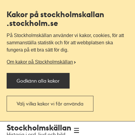
Kakor på stockholmskallan
.stockholm.se
På Stockholmskällan använder vi kakor, cookies, för att
sammanställa statistik och för att webbplatsen ska
fungera på ett bra sätt för dig.
Om kakor på Stockholmskällan
Godkänn alla kakor
Välj vilka kakor vi får använda
Till
Till
Stockholmskällan
navigationen
huvudinnehållet
Historia i ord, ljud och bild