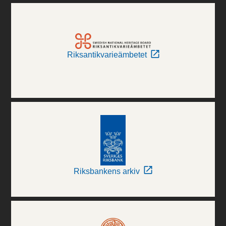
Riksantikvarieämbetet
Riksbankens arkiv