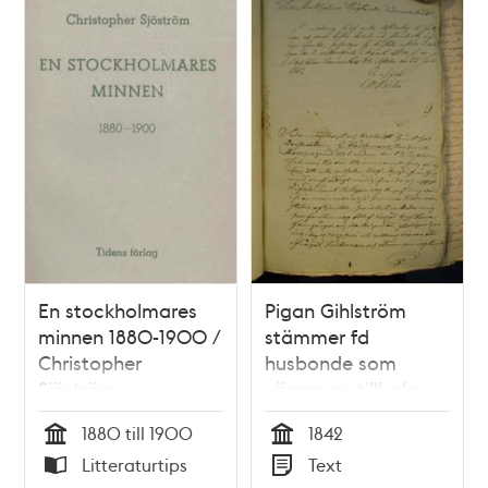
En stockholmares
Pigan Gihlström
minnen 1880-1900 /
stämmer fd
Christopher
husbonde som
Sjöström
vägrar ge tillbaka
hennes kläder -
1880 till 1900
1842
rättsfall 1842
Tid
Tid
Litteraturtips
Text