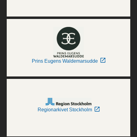
Prins Eugens Waldemarsudde
Regionarkivet Stockholm