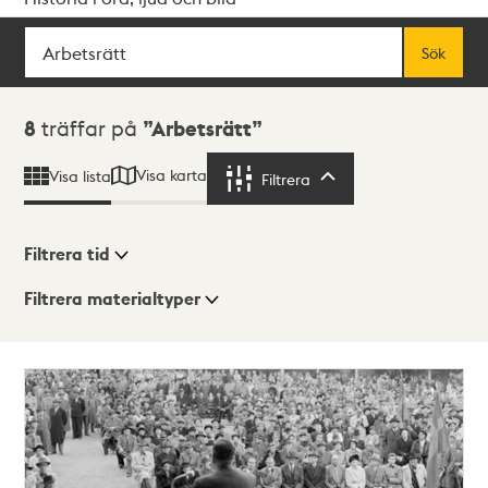
Sök
Fritextsök
Sök
Sökresultat
8
träffar på
Arbetsrätt
Visa karta
Visa lista
Filtrera
Filtrera
Filtrera tid
Filtrera materialtyper
Visningsläge
Totalt
8
träffar
Lista
Karta