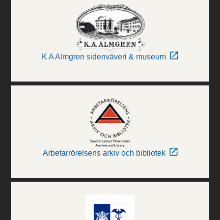
K A Almgren sidenväveri & museum
Arbetarrörelsens arkiv och bibliotek