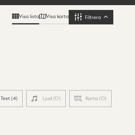
Visa karta
Visa lista
Filtrera
Filtrera
Text
(
4
)
Ljud
(
0
)
Karta
(
0
)