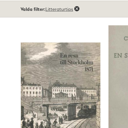
Totalt
Valda filter:
Litteraturtips
2
träffar