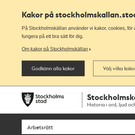
Kakor på stockholmskallan
.st
På Stockholmskällan använder vi kakor, cookies, för a
fungera på ett bra sätt för dig.
Om kakor på Stockholmskällan
Godkänn alla kakor
Välj vilka kak
Till
Till
Stockholmsk
navigationen
huvudinnehållet
Historia i ord, ljud oc
Sök
Fritextsök