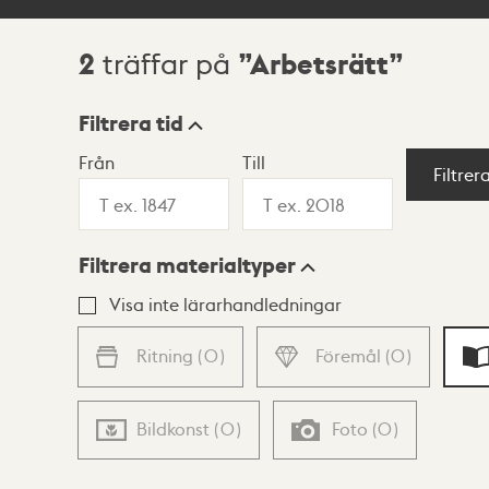
2
Arbetsrätt
träffar på
Sökresultat
Filtrera tid
Från
Till
Visningsläge
Filtrer
Filtrera materialtyper
Lista
Karta
Visa inte lärarhandledningar
Ritning
(
0
)
Föremål
(
0
)
Bildkonst
(
0
)
Foto
(
0
)