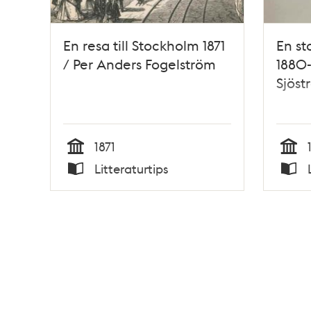
En resa till Stockholm 1871
En s
/ Per Anders Fogelström
1880-
Sjöst
1871
Tid
Tid
Litteraturtips
Typ
Typ