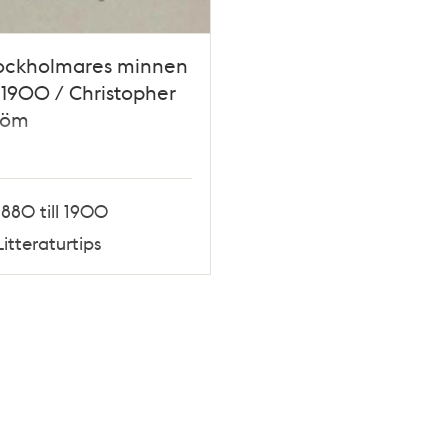
tockholmares minnen
1900 / Christopher
röm
1880 till 1900
Litteraturtips