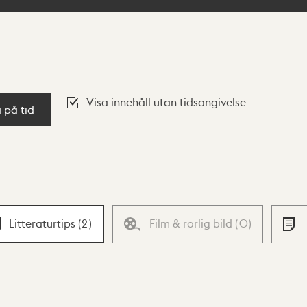
Visa innehåll utan tidsangivelse
a på tid
Litteraturtips
(
2
)
Film & rörlig bild
(
0
)