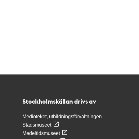
Kontakt
Stockholmskällan
Stockholmskällan drivs av
Medioteket, utbildningsförvaltningen
Stadsmuseet
Medeltidsmuseet