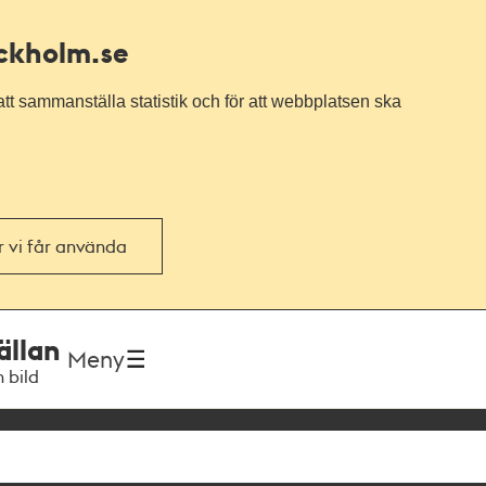
ockholm.se
tt sammanställa statistik och för att webbplatsen ska
or vi får använda
ällan
Meny
h bild