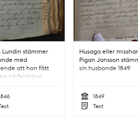
n Lundin stämmer
Husaga eller missha
onde med
Pigan Jansson stäm
ende att hon fått
sin husbonde 1849
en på felaktiga
der
1846
1849
Tid
Text
Text
Typ