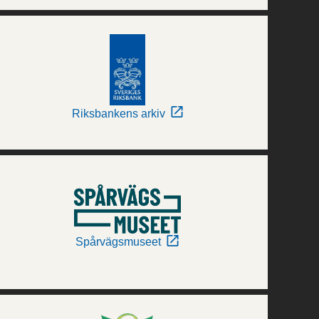
Riksbankens arkiv
Spårvägsmuseet