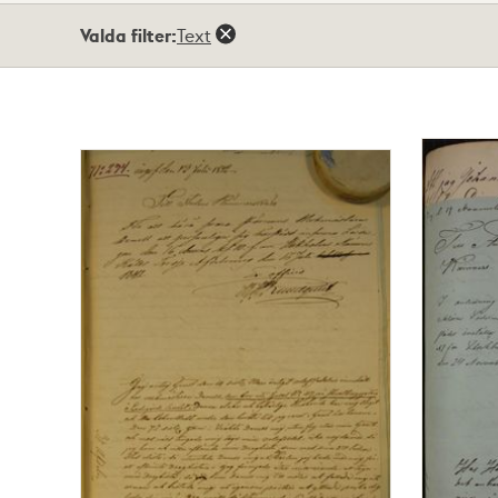
Totalt
Valda filter:
Text
4
träffar