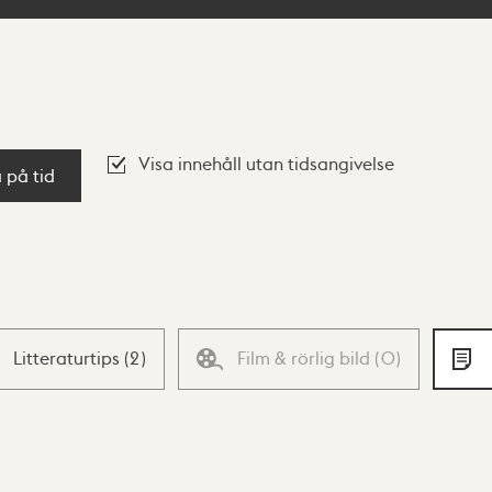
Visa innehåll utan tidsangivelse
a på tid
Litteraturtips
(
2
)
Film & rörlig bild
(
0
)