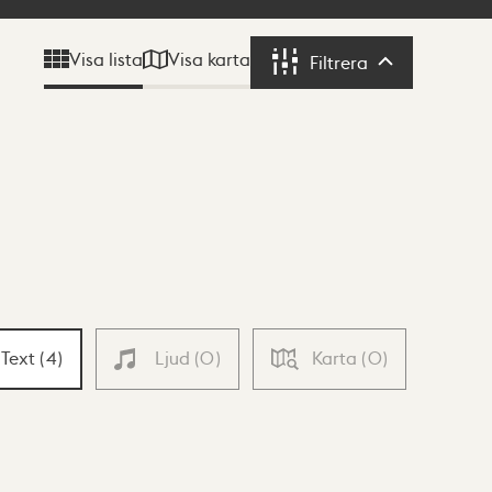
Visa karta
Visa lista
Filtrera
Filtrera
Text
(
4
)
Ljud
(
0
)
Karta
(
0
)