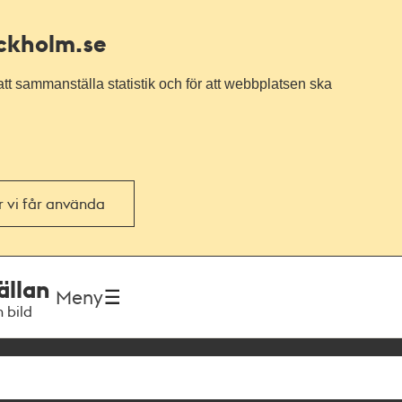
ockholm.se
tt sammanställa statistik och för att webbplatsen ska
or vi får använda
ällan
Meny
h bild