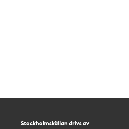
Kontakt
Stockholmskällan
Stockholmskällan drivs av