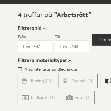
4
Arbetsrätt
träffar på
Sökresultat
Filtrera tid
Från
Till
Visningsläge
Filtrer
Filtrera materialtyper
Lista
Karta
Visa inte lärarhandledningar
Ritning
(
0
)
Föremål
(
0
)
Bildkonst
(
0
)
Foto
(
0
)