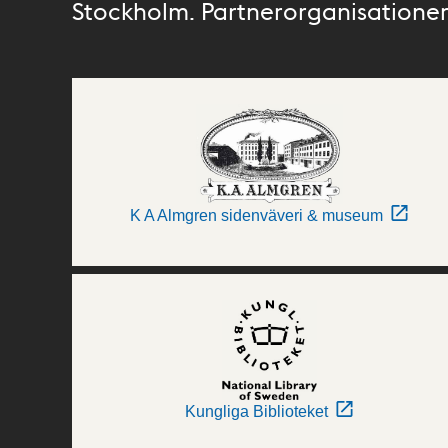
Stockholm. Partnerorganisationer 
K A Almgren sidenväveri & museum
Kungliga Biblioteket