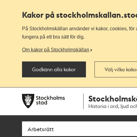
Kakor på stockholmskallan
.st
På Stockholmskällan använder vi kakor, cookies, för a
fungera på ett bra sätt för dig.
Om kakor på Stockholmskällan
Godkänn alla kakor
Välj vilka kak
Till
Till
Stockholmsk
navigationen
huvudinnehållet
Historia i ord, ljud oc
Sök
Fritextsök