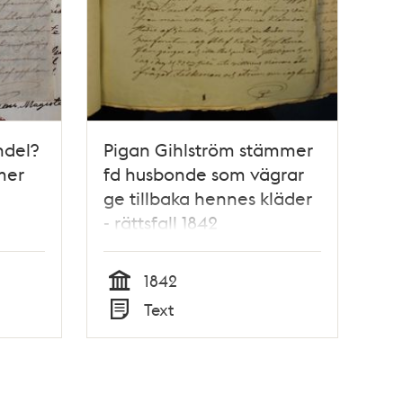
ndel?
Pigan Gihlström stämmer
mer
fd husbonde som vägrar
ge tillbaka hennes kläder
- rättsfall 1842
1842
Tid
Text
Typ