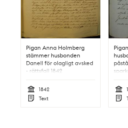
Pigan Anna Holmberg
Piga
stämmer husbonden
husb
Danell för olagligt avsked
påstå
- rättsfall 1842
spark
grun
1842
Tid
Tid
Text
Typ
Typ