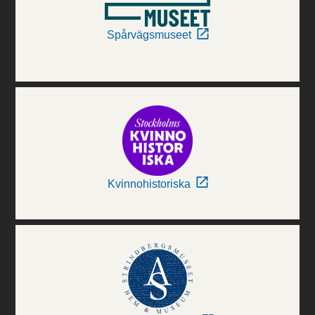
Spårvägsmuseet
Kvinnohistoriska