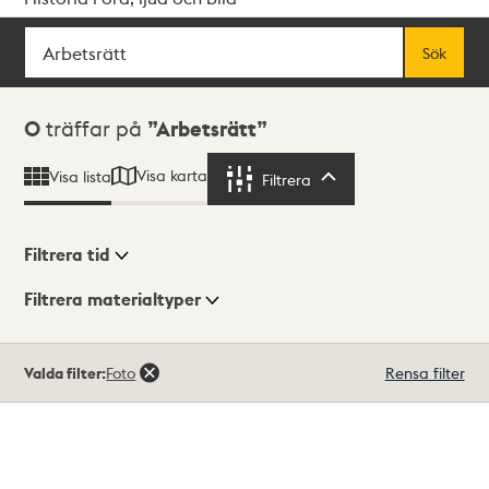
Sök
Fritextsök
Sök
Sökresultat
0
träffar på
Arbetsrätt
Visa karta
Visa lista
Filtrera
Filtrera
Filtrera tid
Filtrera materialtyper
Visningsläge
Totalt
Valda filter:
Foto
Rensa filter
0
träffar
Lista
Karta