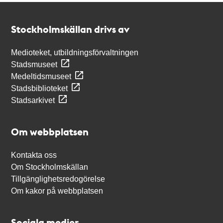
Kontakt
Stockholmskällan
Stockholmskällan drivs av
Medioteket, utbildningsförvaltningen
Stadsmuseet
Medeltidsmuseet
Stadsbiblioteket
Stadsarkivet
Om webbplatsen
Kontakta oss
Om Stockholmskällan
Tillgänglighetsredogörelse
Om kakor på webbplatsen
Sociala medier