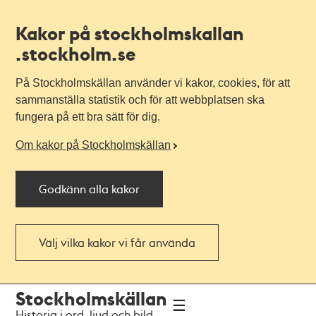
Kakor på stockholmskallan
.stockholm.se
På Stockholmskällan använder vi kakor, cookies, för att
sammanställa statistik och för att webbplatsen ska
fungera på ett bra sätt för dig.
Om kakor på Stockholmskällan
Godkänn alla kakor
Välj vilka kakor vi får använda
Till
Till
Stockholmskällan
navigationen
huvudinnehållet
Historia i ord, ljud och bild