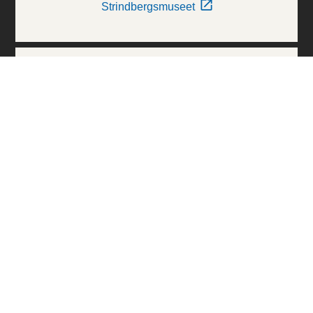
Strindbergsmuseet
Thielska Galleriet
Världskulturmuseerna