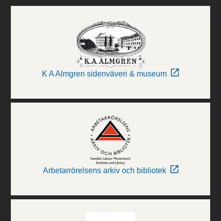
K A Almgren sidenväveri & museum
Arbetarrörelsens arkiv och bibliotek