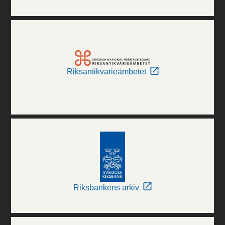
Riksantikvarieämbetet
Riksbankens arkiv