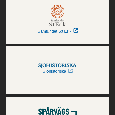
Samfundet S:t Erik
Sjöhistoriska