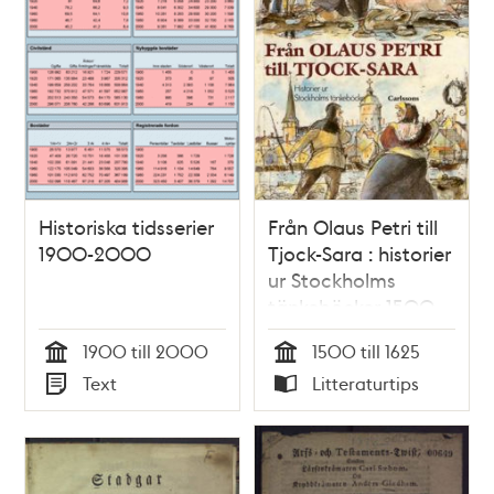
Historiska tidsserier
Från Olaus Petri till
1900-2000
Tjock-Sara : historier
ur Stockholms
tänkeböcker 1500-
1625 / Åke Eriksson
1900 till 2000
1500 till 1625
Tid
Tid
Text
Litteraturtips
Typ
Typ