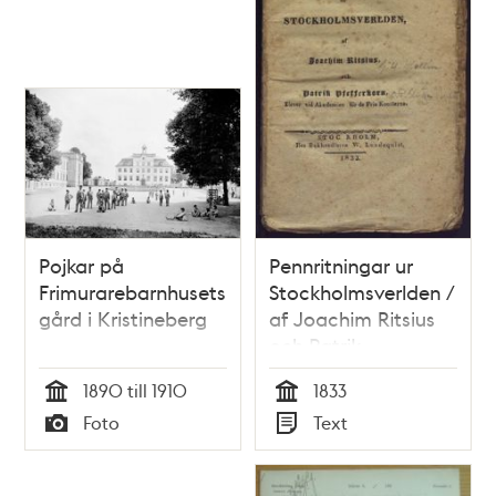
Pojkar på
Pennritningar ur
Frimurarebarnhusets
Stockholmsverlden /
gård i Kristineberg
af Joachim Ritsius
och Patrik
Pfefferkorn, elever
1890 till 1910
1833
vid Akademien för
Tid
Tid
Foto
Text
de Fria Konsterna
Typ
Typ