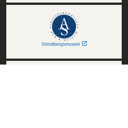
Strindbergsmuseet
Thielska Galleriet