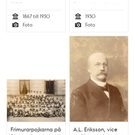
1890.
Frimurarbarnhuset i
Kristineberg,
1867 till 1930
1930
augusti 1930
Tid
Tid
Foto
Foto
Typ
Typ
Frimurarpojkarna på
A.L. Eriksson, vice