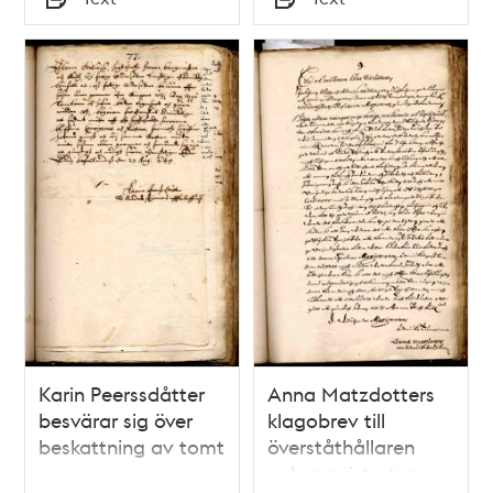
Typ
Typ
Karin Peerssdåtter
Anna Matzdotters
besvärar sig över
klagobrev till
beskattning av tomt
överståthållaren
och magistraten