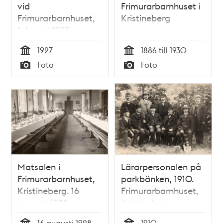
vid
Frimurarbarnhuset i
Frimurarbarnhuset,
Kristineberg
februari 1927.
1927
1886 till 1930
Tid
Tid
Foto
Foto
Typ
Typ
Matsalen i
Lärarpersonalen på
Frimurarbarnhuset,
parkbänken, 1910.
Kristineberg. 16
Frimurarbarnhuset,
augusti 1928
Kristineberg.
16 augusti 1928
1910