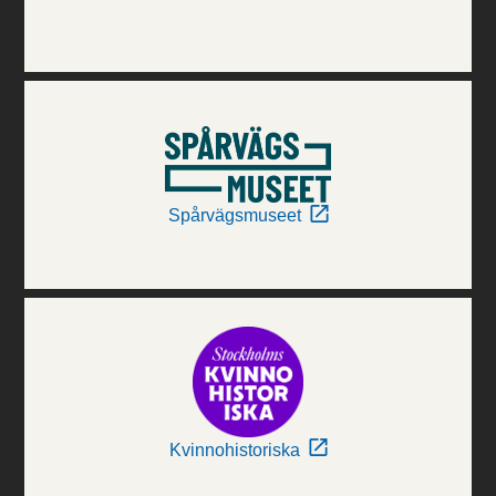
Spårvägsmuseet
Kvinnohistoriska