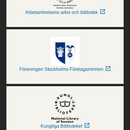
Arbetarrörelsens arkiv och bibliotek
Föreningen Stockholms Företagsminnen
Kungliga Biblioteket