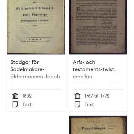
Stadgar för
Arfs- och
Sadelmakare-
testaments-twist,
åldermannen Jacob
emellan
Fagerbergs
lärftskrämaren Carl
pensions-inrättning i
Saebom, och
1832
1767 till 1772
Stockholm.
kryddkrämaren
Tid
Tid
Text
Text
Anders Gladhem.
Typ
Typ