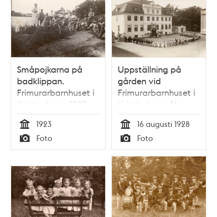
Småpojkarna på
Uppställning på
badklippan.
gården vid
Frimurarbarnhuset i
Frimurarbarnhuset i
Kristineberg, 1923.
Kristineberg, 16
augusti 1928
1923
16 augusti 1928
Tid
Tid
Foto
Foto
Typ
Typ