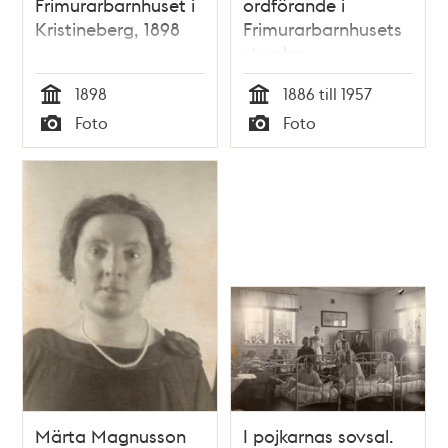
Frimurarbarnhuset i
ordförande i
Kristineberg, 1898
Frimurarbarnhusets
styrelse.
1898
1886 till 1957
Tid
Tid
Foto
Foto
Typ
Typ
Märta Magnusson
I pojkarnas sovsal.