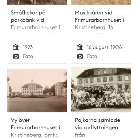
Småflickor på
Musikkåren vid
parkbänk vid
Frimurarbarnhuset i
Frimurarbarnhuset i
Kristineberg, 16
Kristineberg, 1923.
augusti 1908.
1923
16 augusti 1908
Tid
Tid
Foto
Foto
Typ
Typ
Vy över
Pojkarna samlade
Frimurarbarnhuset i
vid avflyttningen
Kristineberg, omkr.
från