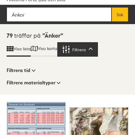
Sök
Fritextsök
Sök
Sökresultat
79
träffar på
Änkor
Visa karta
Visa lista
Filtrera
Filtrera
Filtrera tid
Filtrera materialtyper
Visningsläge
Totalt
79
träffar
Lista
Karta