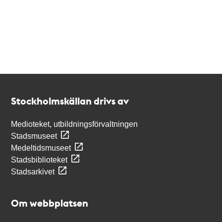
Kontakt
Stockholmskällan
Stockholmskällan drivs av
Medioteket, utbildningsförvaltningen
Stadsmuseet
Medeltidsmuseet
Stadsbiblioteket
Stadsarkivet
Om webbplatsen