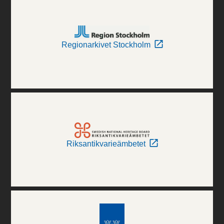
Regionarkivet Stockholm
Riksantikvarieämbetet