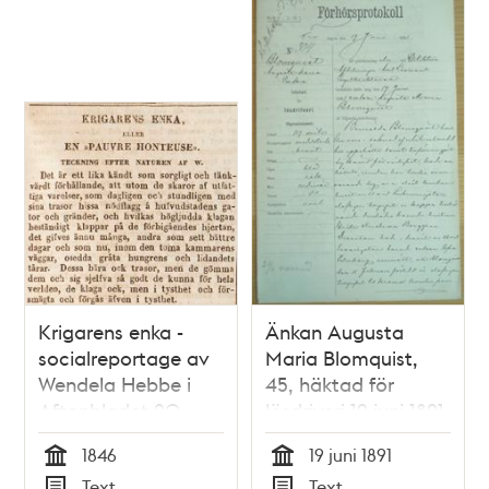
Krigarens enka -
Änkan Augusta
socialreportage av
Maria Blomquist,
Wendela Hebbe i
45, häktad för
Aftonbladet 20
lösdriveri 19 juni 1891
mars 1846
- polisförhör
1846
19 juni 1891
Tid
Tid
Text
Text