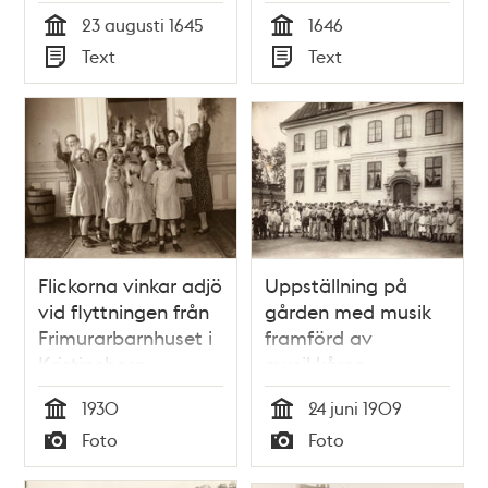
1646
23 augusti 1645
1646
Tid
Tid
Text
Text
Typ
Typ
Flickorna vinkar adjö
Uppställning på
vid flyttningen från
gården med musik
Frimurarbarnhuset i
framförd av
Kristineberg,
musikkåren.
Augusti 1930.
Frimurarbarnhuset i
1930
24 juni 1909
Kristineberg, 24 juni
Tid
Tid
Foto
Foto
1909
Typ
Typ