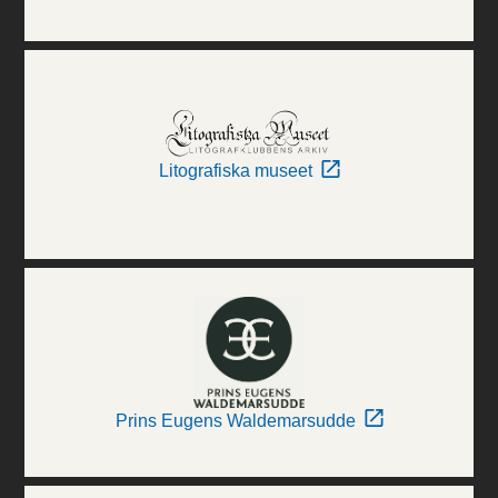
Litografiska museet
Prins Eugens Waldemarsudde