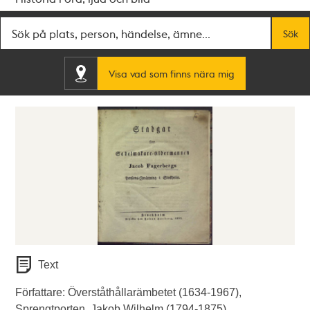
Fritextsök
Sök
Visa vad som finns nära mig
Text
Författare: Överståthållarämbetet (1634-1967),
Sprengtporten, Jakob Wilhelm (1794-1875).