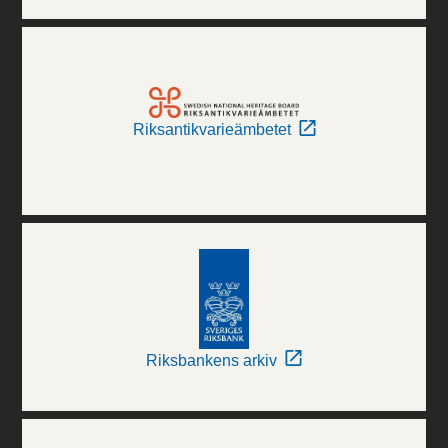
Riksantikvarieämbetet
Riksbankens arkiv