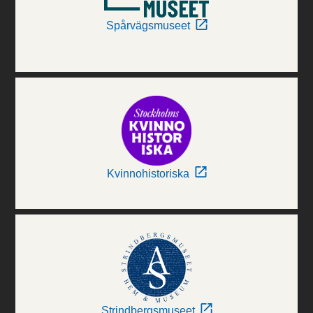
Spårvägsmuseet
Kvinnohistoriska
Strindbergsmuseet