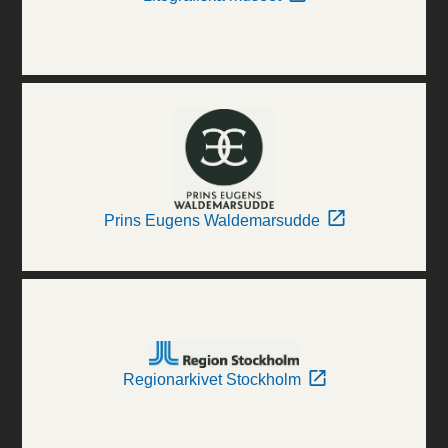
Prins Eugens Waldemarsudde
Regionarkivet Stockholm