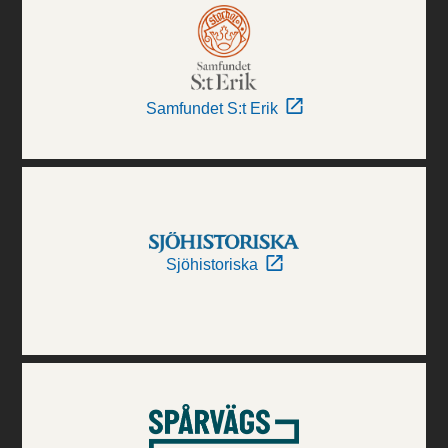
Samfundet S:t Erik
Sjöhistoriska