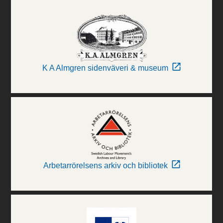
K A Almgren sidenväveri & museum
Arbetarrörelsens arkiv och bibliotek