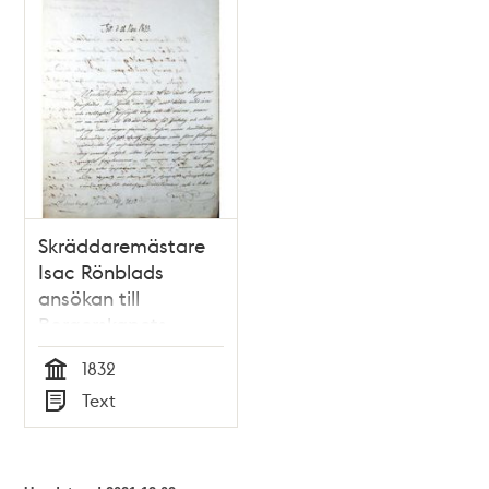
teman
Skräddaremästare
Isac Rönblads
ansökan till
Borgerskapets
Gubbhus 1832
1832
Tid
Text
Typ