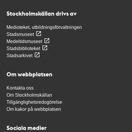
Kontakt
Stockholmskällan
Stockholmskällan drivs av
Medioteket, utbildningsförvaltningen
Stadsmuseet
Medeltidsmuseet
Stadsbiblioteket
Stadsarkivet
Om webbplatsen
Kontakta oss
Om Stockholmskällan
Tillgänglighetsredogörelse
Om kakor på webbplatsen
Sociala medier