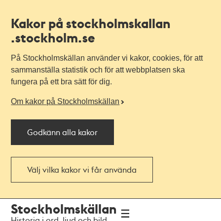
Kakor på stockholmskallan
.stockholm.se
På Stockholmskällan använder vi kakor, cookies, för att
sammanställa statistik och för att webbplatsen ska
fungera på ett bra sätt för dig.
Om kakor på Stockholmskällan
Godkänn alla kakor
Välj vilka kakor vi får använda
Till
Till
Stockholmskällan
navigationen
huvudinnehållet
Historia i ord, ljud och bild