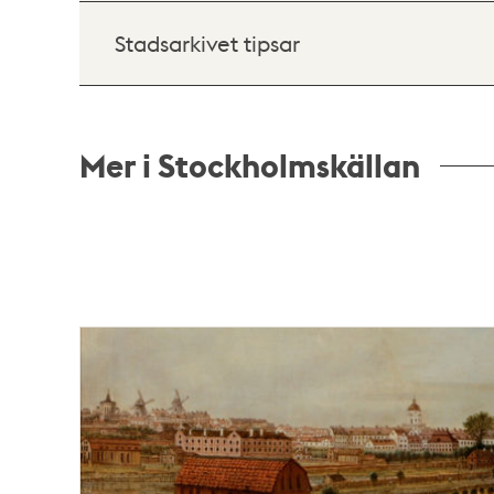
Stadsarkivet tipsar
Mer i Stockholmskällan
Relaterade
poster
och
teman