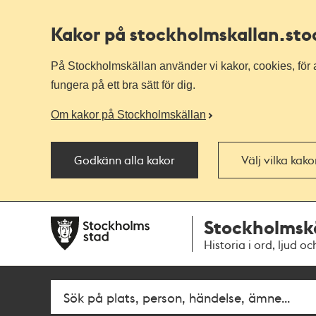
Kakor på stockholmskallan
.st
På Stockholmskällan använder vi kakor, cookies, för a
fungera på ett bra sätt för dig.
Om kakor på Stockholmskällan
Godkänn alla kakor
Välj vilka kak
Till
Till
Stockholmsk
navigationen
huvudinnehållet
Historia i ord, ljud oc
Fritextsök