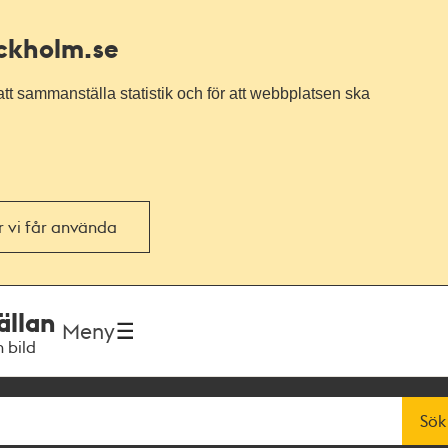
ockholm.se
tt sammanställa statistik och för att webbplatsen ska
or vi får använda
ällan
Meny
h bild
Sök