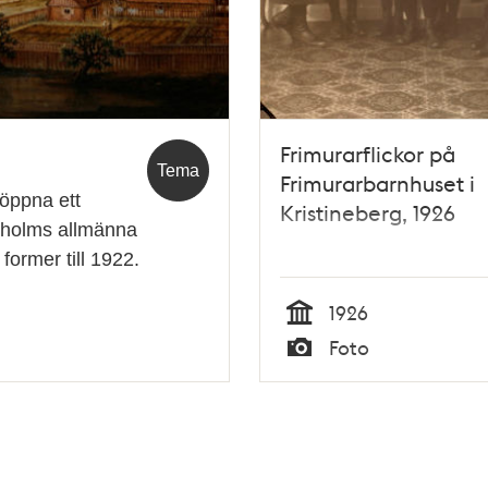
Frimurarflickor på
Tema
Frimurarbarnhuset i
 öppna ett
Kristineberg, 1926
ckholms allmänna
former till 1922.
1926
Tid
Foto
Typ