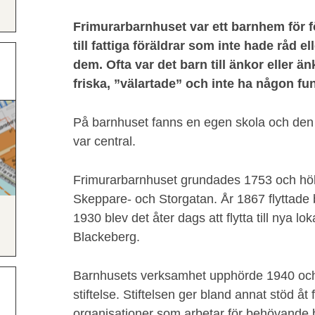
Frimurarbarnhuset var ett barnhem för f
till fattiga föräldrar som inte hade råd e
dem. Ofta var det barn till änkor eller ä
friska, ”välartade” och inte ha någon f
På barnhuset fanns en egen skola och den 
var central.
Frimurarbarnhuset grundades 1753 och höll då
Skeppare- och Storgatan. År 1867 flyttade b
1930 blev det åter dags att flytta till nya lo
Blackeberg.
Barnhusets verksamhet upphörde 1940 och 
stiftelse. Stiftelsen ger bland annat stöd åt
organisationer som arbetar för behövande