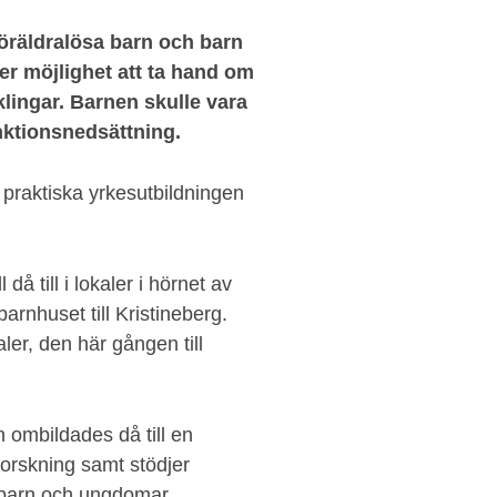
öräldralösa barn och barn
ller möjlighet att ta hand om
nklingar. Barnen skulle vara
unktionsnedsättning.
praktiska yrkesutbildningen
 till i lokaler i hörnet av
arnhuset till Kristineberg.
kaler, den här gången till
ombildades då till en
 forskning samt stödjer
 barn och ungdomar.