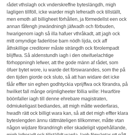
rådet vthslagh ock vnderskreffne byteslängdh, migh
lagligen tillföll, icke warder migh lefreradh ock tillställt,
men emoth all billigheet förhållen, ja förmedellst een ock
annan fåfengh jnwändningh jäfwadh och förbuden,
hwarigenom iagh så illa hafuer vthråkadt, att jagh ock
mitt omyndige faderlöse barn nödh lijda, ock aff
åthskillige creditorer måste strängdh ock förolempadt
blijffwa. Så aldenstundh iagh i den otwifuelachtige
förhoppningh lefwer, att the gode männ af rådet, som
öfuer bytet wore, iu warde det förswarandes, som the på
den tijden giorde ock sluto, så att han widare det icke
fåår effter sin eghen godhtyckia vprijffwa ock förandra, på
hwilket fall månge orijmligheeter föllia wille: Hwarföre
böönfaller iagh till denne ehrebare magistraten,
ödmiukeligast bediandes, att migh måtte wederfaras,
hwadh rätt ock billigt wara kan, så att det migh effter klara
byteslengden ännu rättmäteligen tillkommer, måtte vtan
någon wijdare förandringh eller skadeligit vppehållande,
migh lefreradt ock tillställdt warda. Iagh förwäntar ett gått