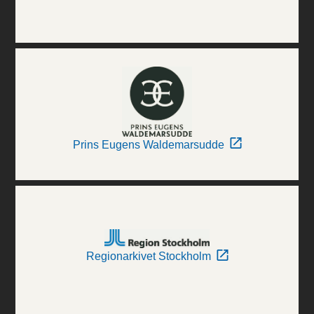
Prins Eugens Waldemarsudde
Regionarkivet Stockholm