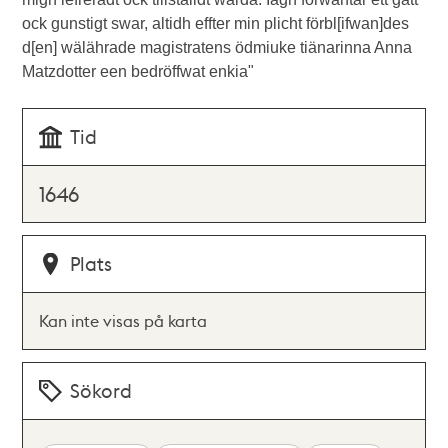
ock gunstigt swar, altidh effter min plicht förbl[ifwan]des
d[en] wälährade magistratens ödmiuke tiänarinna Anna
Matzdotter een bedröffwat enkia"
Tid
1646
Plats
Kan inte visas på karta
Sökord