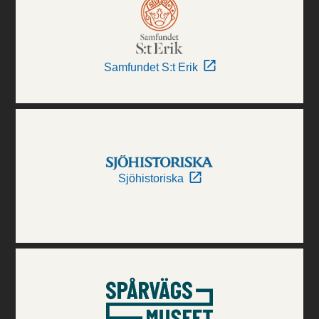
Samfundet S:t Erik
Sjöhistoriska