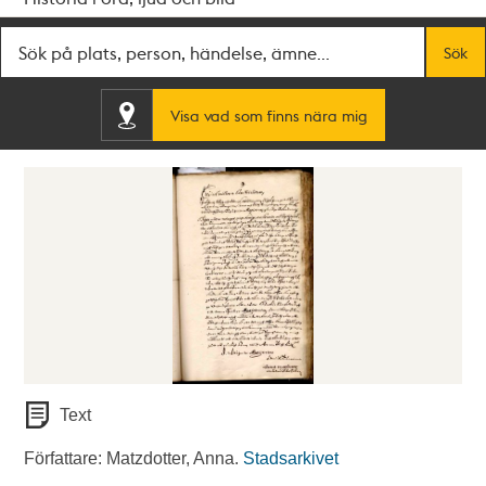
Fritextsök
Sök
Visa vad som finns nära mig
Text
Författare: Matzdotter, Anna.
Stadsarkivet