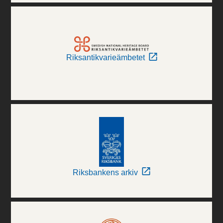
Riksantikvarieämbetet
Riksbankens arkiv