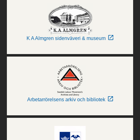
K A Almgren sidenväveri & museum
Arbetarrörelsens arkiv och bibliotek