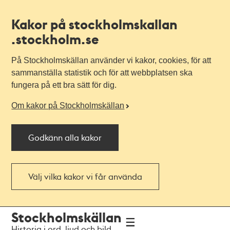
Kakor på stockholmskallan
.stockholm.se
På Stockholmskällan använder vi kakor, cookies, för att
sammanställa statistik och för att webbplatsen ska
fungera på ett bra sätt för dig.
Om kakor på Stockholmskällan
Godkänn alla kakor
Välj vilka kakor vi får använda
Till
Till
Stockholmskällan
navigationen
huvudinnehållet
Historia i ord, ljud och bild