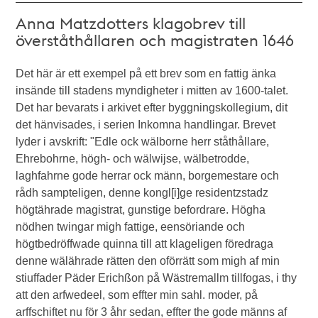
Anna Matzdotters klagobrev till
överståthållaren och magistraten 1646
Det här är ett exempel på ett brev som en fattig änka
insände till stadens myndigheter i mitten av 1600-talet.
Det har bevarats i arkivet efter byggningskollegium, dit
det hänvisades, i serien Inkomna handlingar. Brevet
lyder i avskrift: "Edle ock wälborne herr ståthållare,
Ehrebohrne, högh- och wälwijse, wälbetrodde,
laghfahrne gode herrar ock männ, borgemestare och
rådh sampteligen, denne kongl[i]ge residentzstadz
högtährade magistrat, gunstige befordrare. Högha
nödhen twingar migh fattige, eensöriande och
högtbedröffwade quinna till att klageligen föredraga
denne wälährade rätten den oförrätt som migh af min
stiuffader Päder Erichßon på Wästremallm tillfogas, i thy
att den arfwedeel, som effter min sahl. moder, på
arffschiftet nu för 3 åhr sedan, effter the gode männs af