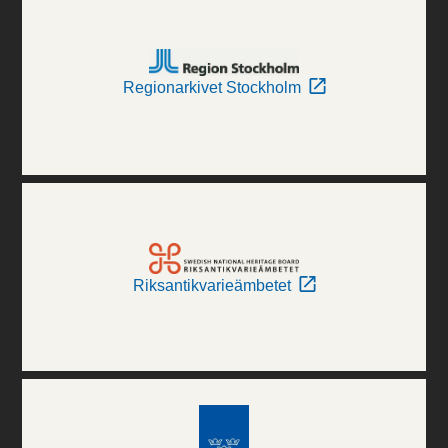
Regionarkivet Stockholm
Riksantikvarieämbetet