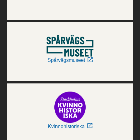
Spårvägsmuseet
Kvinnohistoriska