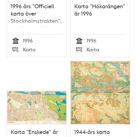
1996 års "Officiell
Karta "Hökarängen"
karta över
år 1996
Stockholmstrakten",
samlingspost 16
blad
1996
1996
Tid
Tid
Karta
Karta
Typ
Typ
Karta "Enskede" år
1944-års karta