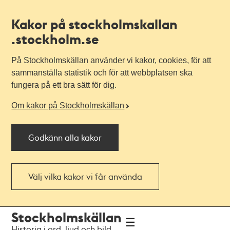
Kakor på stockholmskallan
.stockholm.se
På Stockholmskällan använder vi kakor, cookies, för att
sammanställa statistik och för att webbplatsen ska
fungera på ett bra sätt för dig.
Om kakor på Stockholmskällan
Godkänn alla kakor
Välj vilka kakor vi får använda
Till
Till
Stockholmskällan
navigationen
huvudinnehållet
Historia i ord, ljud och bild