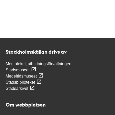
Kontakt
Stockholmskällan
Stockholmskällan drivs av
Medioteket, utbildningsförvaltningen
Stadsmuseet
Medeltidsmuseet
Stadsbiblioteket
Stadsarkivet
Om webbplatsen