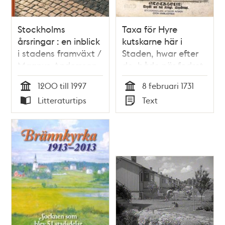
Stockholms
Taxa för Hyre
årsringar : en inblick
kutskarne här i
i stadens framväxt /
Staden, hwar efter
Magnus Andersson
de, både när fodret
inkiöpes til mindre
1200 till 1997
8 februari 1731
eller högre prijs sig
Tid
Tid
Litteraturtips
Text
skola rätta.
Typ
Typ
Stockholms Rådhus
den 8. februarii 1731.