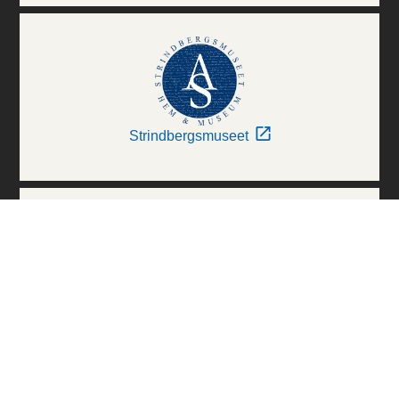
Strindbergsmuseet
Thielska Galleriet