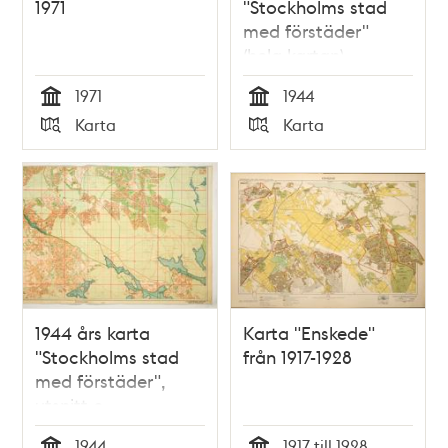
1971
"Stockholms stad
med förstäder"
(hela kartan)
1971
1944
Tid
Tid
Karta
Karta
Typ
Typ
1944 års karta
Karta "Enskede"
"Stockholms stad
från 1917-1928
med förstäder",
utsnitt c
1944
1917 till 1928