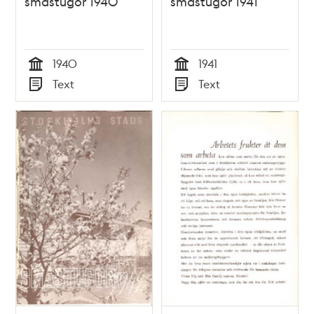
småstugor 1940
småstugor 1941
1940
1941
Tid
Tid
Text
Text
Typ
Typ