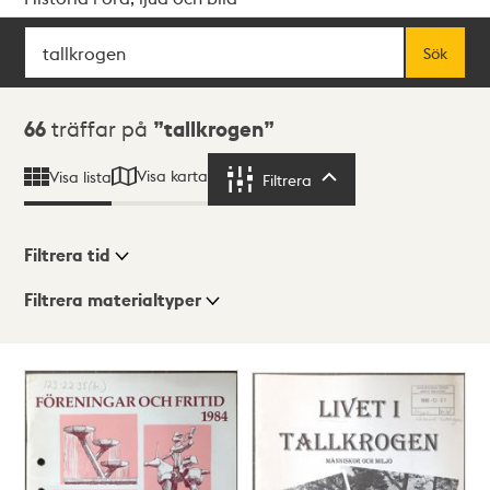
Sök
Fritextsök
Sök
Sökresultat
66
träffar på
tallkrogen
Visa karta
Visa lista
Filtrera
Filtrera
Filtrera tid
Filtrera materialtyper
Visningsläge
Totalt
66
träffar
Lista
Karta