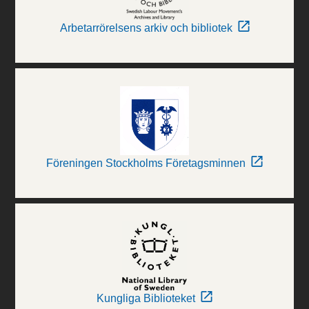
Arbetarrörelsens arkiv och bibliotek
Föreningen Stockholms Företagsminnen
Kungliga Biblioteket