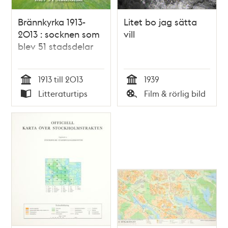
Brännkyrka 1913-
Litet bo jag sätta
2013 : socknen som
vill
blev 51 stadsdelar
1913 till 2013
1939
Tid
Tid
Litteraturtips
Film & rörlig bild
Typ
Typ