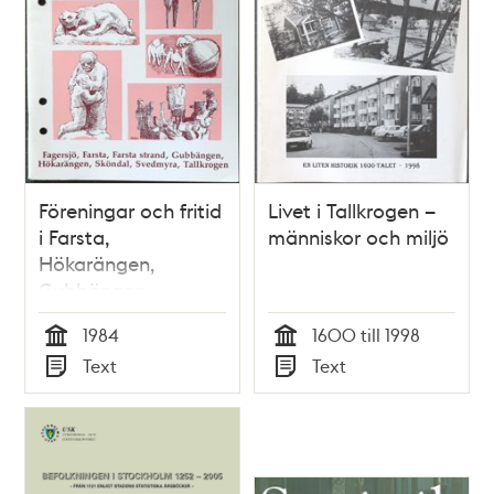
Föreningar och fritid
Livet i Tallkrogen –
i Farsta,
människor och miljö
Hökarängen,
Gubbängen,
Sköndal, Svedmyra
1984
1600 till 1998
och Tallkrogen
Tid
Tid
Text
Text
Typ
Typ