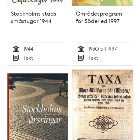
Stockholms stads
Områdesprogram
småstugor 1944
för Söderled 1997
1944
1930 till 1997
Tid
Tid
Text
Text
Typ
Typ