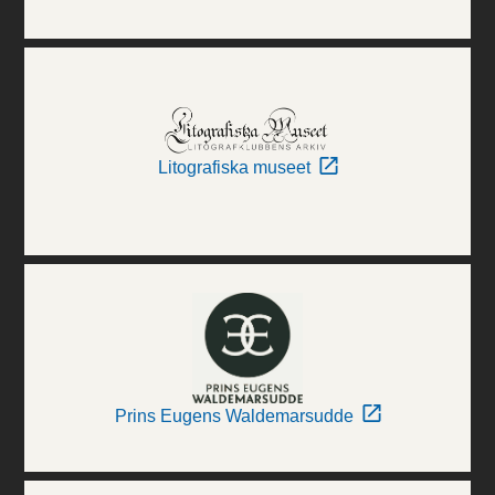
Litografiska museet
Prins Eugens Waldemarsudde