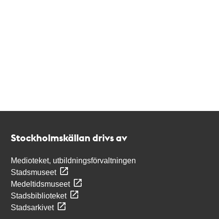
Kontakt
Stockholmskällan
Stockholmskällan drivs av
Medioteket, utbildningsförvaltningen
Stadsmuseet
Medeltidsmuseet
Stadsbiblioteket
Stadsarkivet