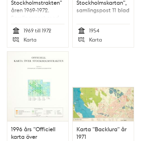
Stockholmstrakten"
Stockholmskartan",
åren 1969-1972.
samlingspost 11 blad
Samlingspost med
25 kartblad
1969 till 1972
1954
Tid
Tid
Karta
Karta
Typ
Typ
1996 års "Officiell
Karta "Backlura" år
karta över
1971