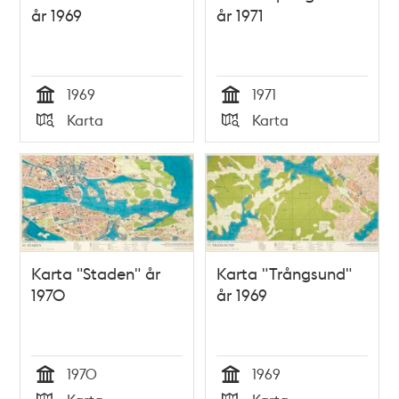
år 1969
år 1971
1969
1971
Tid
Tid
Karta
Karta
Typ
Typ
Karta "Staden" år
Karta "Trångsund"
1970
år 1969
1970
1969
Tid
Tid