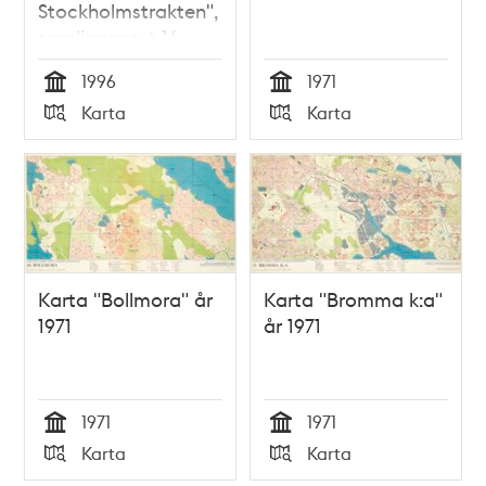
Stockholmstrakten",
samlingspost 16
blad
1996
1971
Tid
Tid
Karta
Karta
Typ
Typ
Karta "Bollmora" år
Karta "Bromma k:a"
1971
år 1971
1971
1971
Tid
Tid
Karta
Karta
Typ
Typ