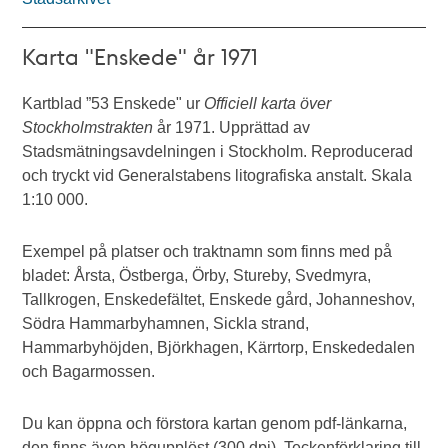
Karta "Enskede" år 1971
Kartblad ”53 Enskede" ur
Officiell karta över
Stockholmstrakten
år 1971. Upprättad av
Stadsmätningsavdelningen i Stockholm. Reproducerad
och tryckt vid Generalstabens litografiska anstalt. Skala
1:10 000.
Exempel på platser och traktnamn som finns med på
bladet: Årsta, Östberga, Örby, Stureby, Svedmyra,
Tallkrogen, Enskedefältet, Enskede gård, Johanneshov,
Södra Hammarbyhamnen, Sickla strand,
Hammarbyhöjden, Björkhagen, Kärrtorp, Enskededalen
och Bagarmossen.
Du kan öppna och förstora kartan genom pdf-länkarna,
den finns även högupplöst (300 dpi). Teckenförklaring till