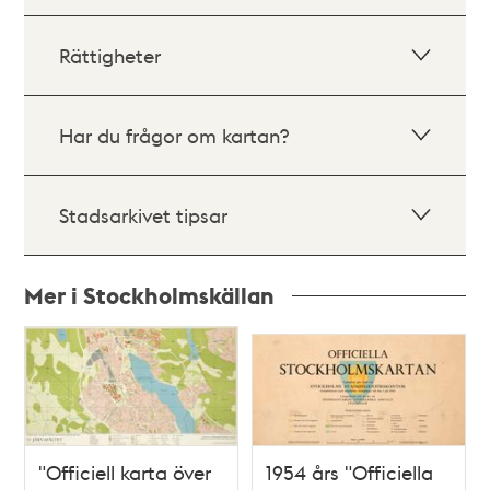
Rättigheter
Har du frågor om kartan?
Stadsarkivet tipsar
Mer i Stockholmskällan
Relaterade
poster
och
teman
"Officiell karta över
1954 års "Officiella