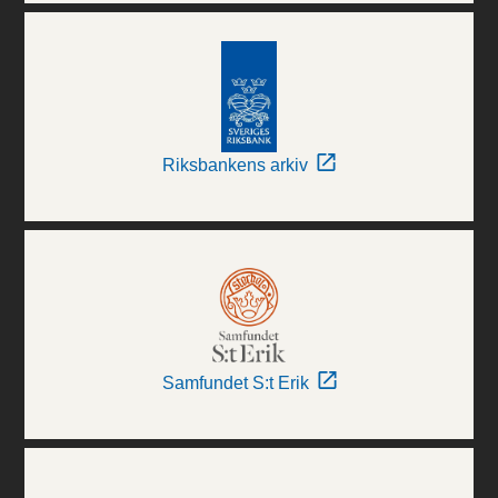
Riksbankens arkiv
Samfundet S:t Erik