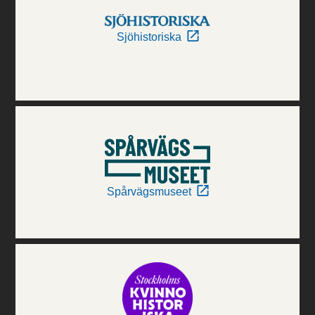
Sjöhistoriska
Spårvägsmuseet