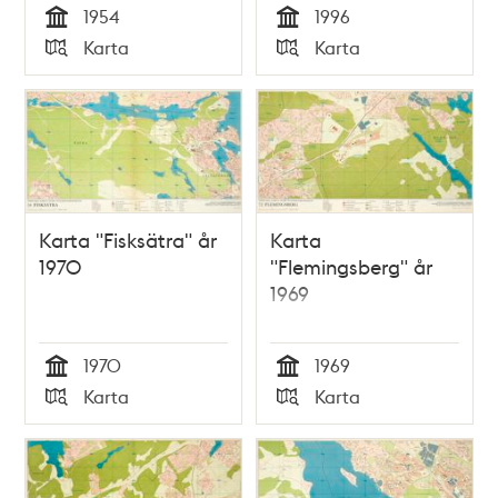
1954
1996
Tid
Tid
Karta
Karta
Typ
Typ
Karta "Fisksätra" år
Karta
1970
"Flemingsberg" år
1969
1970
1969
Tid
Tid
Karta
Karta
Typ
Typ