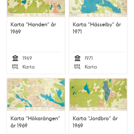
Karta "Handen" år
Karta "Hässelby" år
1969
1971
1969
1971
Tid
Tid
Karta
Karta
Typ
Typ
Karta "Hökarängen"
Karta "Jordbro" år
år 1969
1969