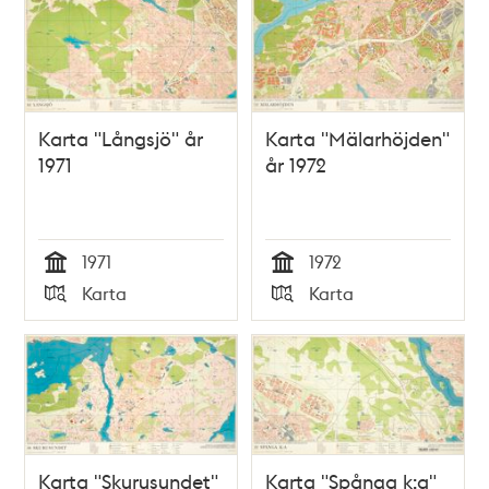
Karta "Långsjö" år
Karta "Mälarhöjden"
1971
år 1972
1971
1972
Tid
Tid
Karta
Karta
Typ
Typ
Karta "Skurusundet"
Karta "Spånga k:a"