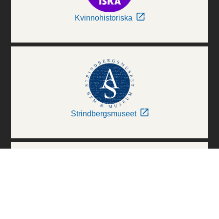
Kvinnohistoriska
Strindbergsmuseet
Thielska Galleriet