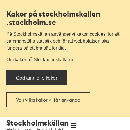
Kakor på stockholmskallan
.stockholm.se
På Stockholmskällan använder vi kakor, cookies, för att
sammanställa statistik och för att webbplatsen ska
fungera på ett bra sätt för dig.
Om kakor på Stockholmskällan
Godkänn alla kakor
Välj vilka kakor vi får använda
Till
Till
Stockholmskällan
navigationen
huvudinnehållet
Historia i ord, ljud och bild