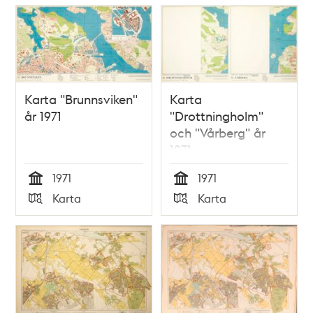
Karta "Brunnsviken"
Karta
år 1971
"Drottningholm"
och "Vårberg" år
1971
1971
1971
Tid
Tid
Karta
Karta
Typ
Typ