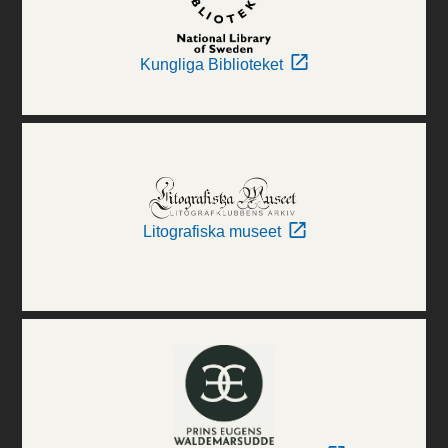
Kungliga Biblioteket
Litografiska museet