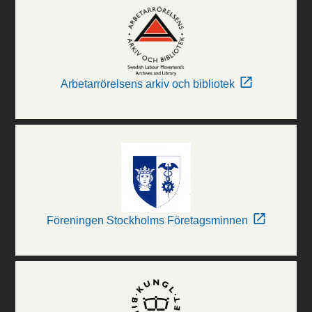
Arbetarrörelsens arkiv och bibliotek
Föreningen Stockholms Företagsminnen