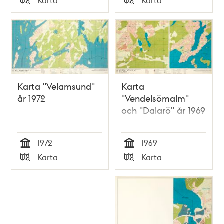
Karta
Karta
Typ
Typ
Karta "Velamsund"
Karta
år 1972
"Vendelsömalm"
och "Dalarö" år 1969
1972
1969
Tid
Tid
Karta
Karta
Typ
Typ