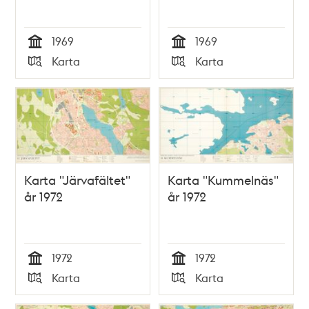
1969
1969
Tid
Tid
Karta
Karta
Typ
Typ
Karta "Järvafältet"
Karta "Kummelnäs"
år 1972
år 1972
1972
1972
Tid
Tid
Karta
Karta
Typ
Typ