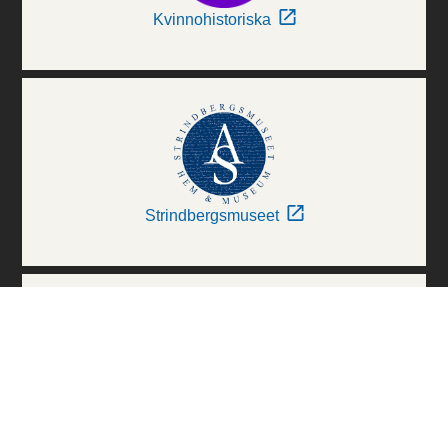
Kvinnohistoriska
Strindbergsmuseet
Thielska Galleriet