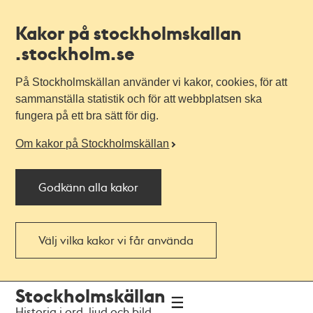
Kakor på stockholmskallan
.stockholm.se
På Stockholmskällan använder vi kakor, cookies, för att
sammanställa statistik och för att webbplatsen ska
fungera på ett bra sätt för dig.
Om kakor på Stockholmskällan
Godkänn alla kakor
Välj vilka kakor vi får använda
Till
Till
Stockholmskällan
navigationen
huvudinnehållet
Historia i ord, ljud och bild