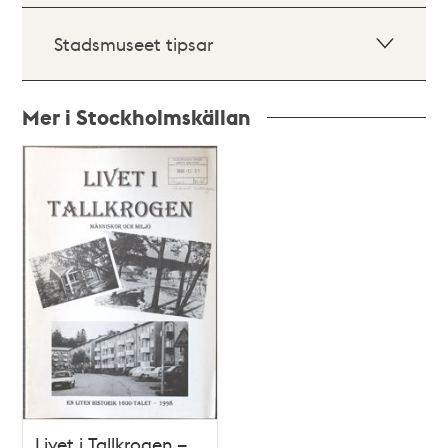
Stadsmuseet tipsar
Mer i Stockholmskällan
Relaterade
poster
och
teman
Livet i Tallkrogen –