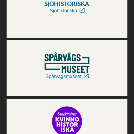
Sjöhistoriska
Spårvägsmuseet