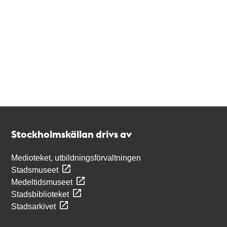
Kontakt
Stockholmskällan
Stockholmskällan drivs av
Medioteket, utbildningsförvaltningen
Stadsmuseet
Medeltidsmuseet
Stadsbiblioteket
Stadsarkivet