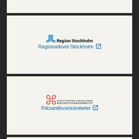
Regionarkivet Stockholm
Riksantikvarieämbetet