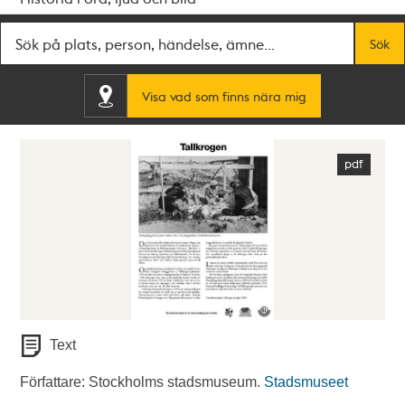
Fritextsök
Sök
Visa vad som finns nära mig
Text
Författare: Stockholms stadsmuseum.
Stadsmuseet