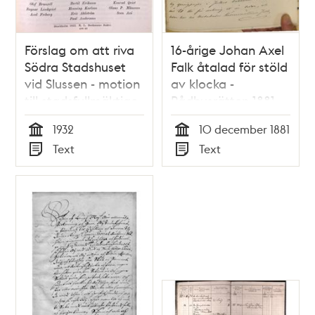
Förslag om att riva
16-årige Johan Axel
Södra Stadshuset
Falk åtalad för stöld
vid Slussen - motion
av klocka -
till stadsfullmäktige
Rådhusrätten 1881
1932
1932
10 december 1881
Tid
Tid
Text
Text
Typ
Typ