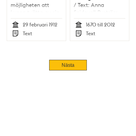
möjligheten att
/ Text: Anna
kunna tvätta av sig
Seidevall-Byström
efter jobbet
29 februari 1912
1670 till 2012
Tid
Tid
Text
Text
Typ
Typ
Tidigare
Nästa