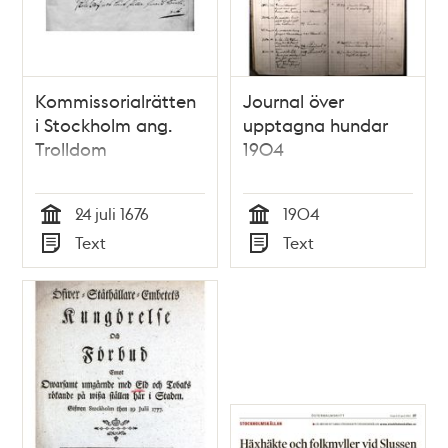
Kommissorialrätten
Journal över
i Stockholm ang.
upptagna hundar
Trolldom
1904
24 juli 1676
1904
Tid
Tid
Text
Text
Typ
Typ