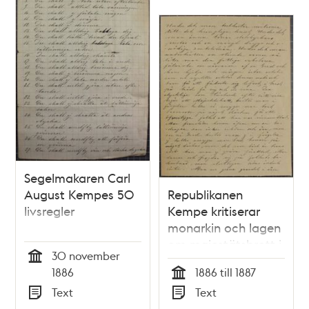
Segelmakaren Carl
August Kempes 50
Republikanen
livsregler
Kempe kritiserar
monarkin och lagen
om majestätsbrott i
30 november
oavslutat
Tid
1886
1886 till 1887
manuskript
Tid
Text
Text
Typ
Typ