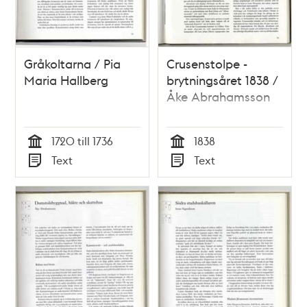
Gråkoltarna / Pia
Crusenstolpe -
Maria Hallberg
brytningsåret 1838 /
Åke Abrahamsson
1720 till 1736
1838
Tid
Tid
Text
Text
Typ
Typ