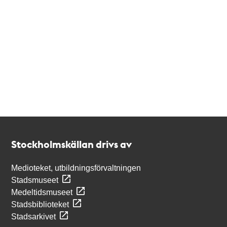
Kontakt
Stockholmskällan
Stockholmskällan drivs av
Medioteket, utbildningsförvaltningen
Stadsmuseet
Medeltidsmuseet
Stadsbiblioteket
Stadsarkivet