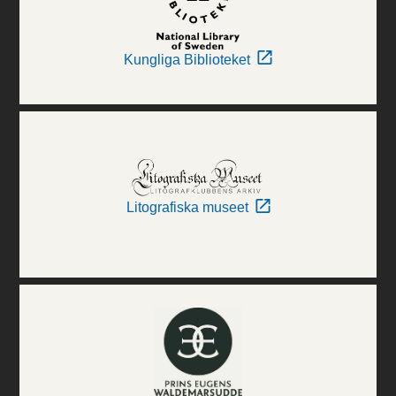
Kungliga Biblioteket
Litografiska museet