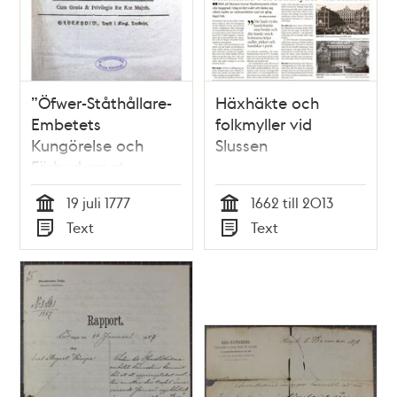
”Öfwer-Ståthållare-
Häxhäkte och
Embetets
folkmyller vid
Kungörelse och
Slussen
Förbud emot
owarsamt
19 juli 1777
1662 till 2013
umgående med Eld
Tid
Tid
Text
Text
och Tobaks rökande
Typ
Typ
på wissa ställen här
i Staden" 1777