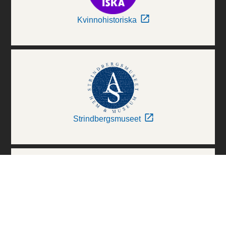
Kvinnohistoriska
Strindbergsmuseet
Thielska Galleriet