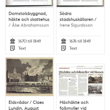
Domstolsbyggnad,
Södra
häkte och skattehus
stadshuskällaren /
/ Åke Abrahamsson
Irene Sigurdsson
1670 till 1849
1676 till 1849
Tid
Tid
Text
Text
Typ
Typ
Eldsvådor / Claes
Häxhäkte och
Lundin, August
folkmyller vid