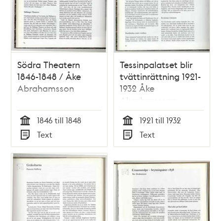
Södra Theatern
Tessinpalatset blir
1846-1848 / Åke
tvättinrättning 1921-
Abrahamsson
1932 Åke
Abrahamsson
1846 till 1848
1921 till 1932
Tid
Tid
Text
Text
Typ
Typ