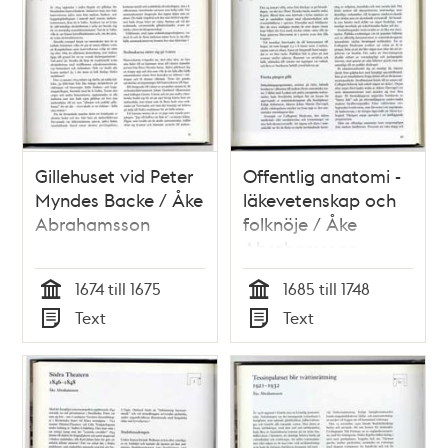
Gillehuset vid Peter
Offentlig anatomi -
Myndes Backe / Åke
läkevetenskap och
Abrahamsson
folknöje / Åke
Abrahamsson
1674 till 1675
1685 till 1748
Tid
Tid
Text
Text
Typ
Typ