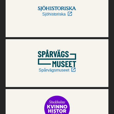
Sjöhistoriska
Spårvägsmuseet