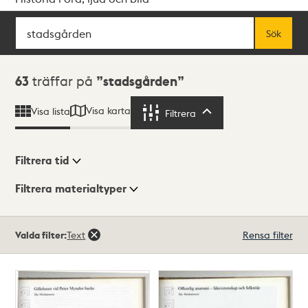
Sök
Fritextsök
Sök
Sökresultat
63
träffar på
stadsgården
Visa karta
Visa lista
Filtrera
Filtrera
Filtrera tid
Filtrera materialtyper
Visningsläge
Totalt
Valda filter:
Text
Rensa filter
63
träffar
Lista
Karta