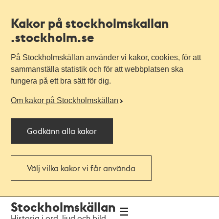
Kakor på stockholmskallan
.stockholm.se
På Stockholmskällan använder vi kakor, cookies, för att
sammanställa statistik och för att webbplatsen ska
fungera på ett bra sätt för dig.
Om kakor på Stockholmskällan
Godkänn alla kakor
Välj vilka kakor vi får använda
Till
Till
Stockholmskällan
navigationen
huvudinnehållet
Historia i ord, ljud och bild