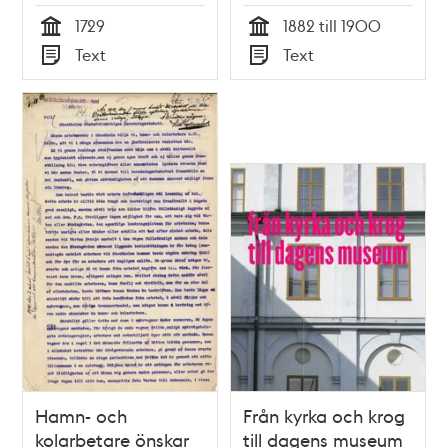
Täckman
1729
1882 till 1900
Tid
Tid
Text
Text
Typ
Typ
Hamn- och
Från kyrka och krog
kolarbetare önskar
till dagens museum