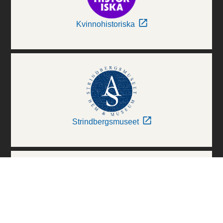
Kvinnohistoriska
Strindbergsmuseet
Thielska Galleriet