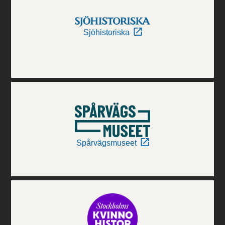
Sjöhistoriska
Spårvägsmuseet