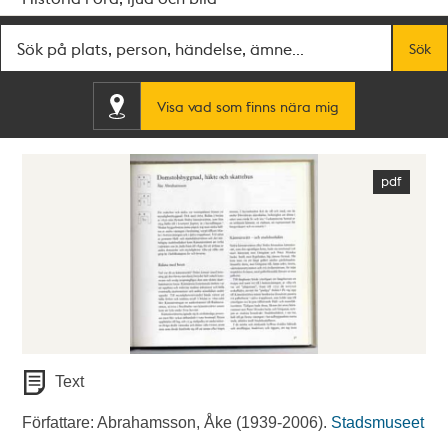
Fritextsök
Sök
Visa vad som finns nära mig
Text
Författare: Abrahamsson, Åke (1939-2006).
Stadsmuseet