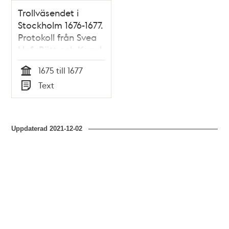
Trollväsendet i
Stockholm 1676-1677.
Protokoll från Svea
Hof- Rätt och Kongl.
Commisorial Rätten
1675 till 1677
med bilagor
Tid
Text
Typ
Uppdaterad
2021-12-02