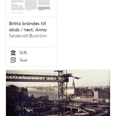
Britta brändes till
döds / text: Anna
Seidevall-Byström
1676
Tid
Text
Typ