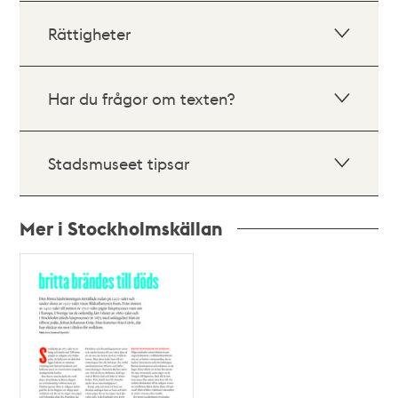
Rättigheter
Har du frågor om texten?
Stadsmuseet tipsar
Mer i Stockholmskällan
Relaterade
poster
och
teman