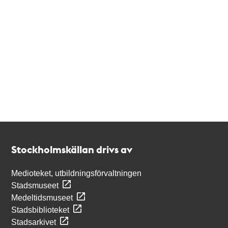
Kontakt
Stockholmskällan
Stockholmskällan drivs av
Medioteket, utbildningsförvaltningen
Stadsmuseet
Medeltidsmuseet
Stadsbiblioteket
Stadsarkivet