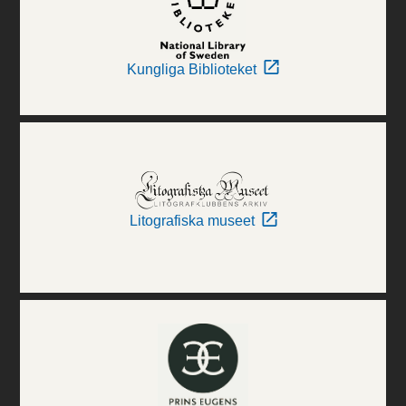
Kungliga Biblioteket
Litografiska museet