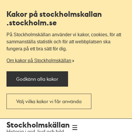
Kakor på stockholmskallan
.stockholm.se
På Stockholmskällan använder vi kakor, cookies, för att
sammanställa statistik och för att webbplatsen ska
fungera på ett bra sätt för dig.
Om kakor på Stockholmskällan
Godkänn alla kakor
Välj vilka kakor vi får använda
Till
Till
Stockholmskällan
navigationen
huvudinnehållet
Historia i ord, ljud och bild